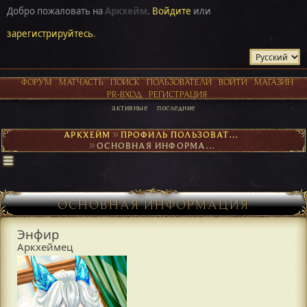
Добро пожаловать на
Аркхейм
.
Войдите
или
зарегистрируйтесь
.
ФОРУМ
МАТЧАСТЬ
ПОИСК
ПОЛЬЗОВАТЕЛИ
ВОЙТИ
МАГАЗИН
PR-ВХОД
РЕГИСТРАЦИЯ
активные
последние
АРКХЕЙМ
►
ПРОФИЛЬ ПОЛЬЗОВАТЕЛЯ ЭНФИР
►
ОСНОВНАЯ ИНФОРМАЦИЯ
ОСНОВНАЯ ИНФОРМАЦИЯ
Энфир
Аркхеймец