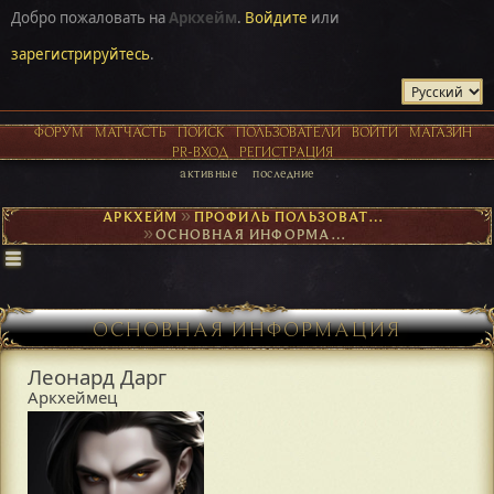
Добро пожаловать на
Аркхейм
.
Войдите
или
зарегистрируйтесь
.
ФОРУМ
МАТЧАСТЬ
ПОИСК
ПОЛЬЗОВАТЕЛИ
ВОЙТИ
МАГАЗИН
PR-ВХОД
РЕГИСТРАЦИЯ
активные
последние
АРКХЕЙМ
►
ПРОФИЛЬ ПОЛЬЗОВАТЕЛЯ ЛЕОНАРД ДАРГ
►
ОСНОВНАЯ ИНФОРМАЦИЯ
ОСНОВНАЯ ИНФОРМАЦИЯ
Леонард Дарг
Аркхеймец