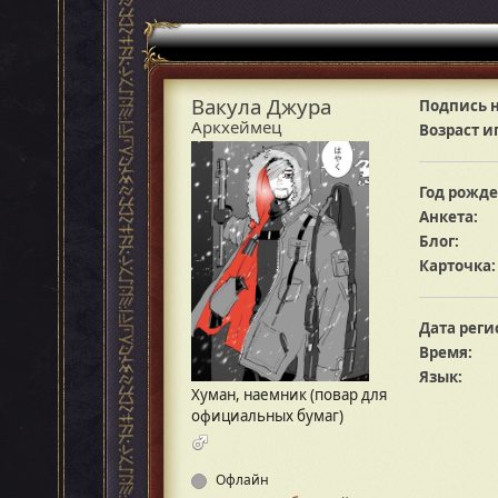
Вакула Джура
Подпись н
Аркхеймец
Возраст и
Год рожде
Анкета:
Блог:
Карточка:
Дата реги
Время:
Язык:
Хуман, наемник (повар для
официальных бумаг)
Офлайн