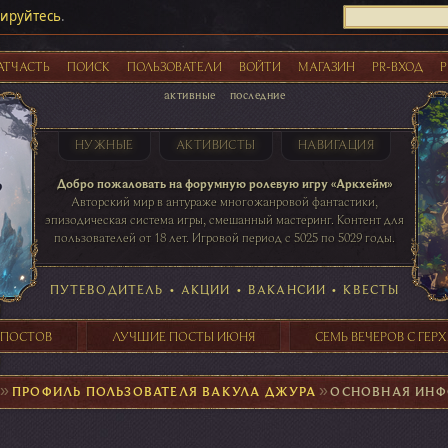
рируйтесь
.
АТЧАСТЬ
ПОИСК
ПОЛЬЗОВАТЕЛИ
ВОЙТИ
МАГАЗИН
PR-ВХОД
Р
активные
последние
НУЖНЫЕ
АКТИВИСТЫ
НАВИГАЦИЯ
Акции
Добро пожаловать на форумную ролевую игру «Аркхейм»
Авторский мир в антураже многожанровой фантастики,
эпизодическая система игры, смешанный мастеринг. Контент для
пользователей от 18 лет. Игровой период с 5025 по 5029 годы.
41 ПОСТОВ
31 ПОСТОВ
29 ПОСТОВ
24 ПОСТОВ
таблице игровой активности
ПУТЕВОДИТЕЛЬ
•
АКЦИИ
•
ВАКАНСИИ
•
КВЕСТЫ
 ПОСТОВ
ЛУЧШИЕ ПОСТЫ ИЮНЯ
СЕМЬ ВЕЧЕРОВ С ГЕР
►
ПРОФИЛЬ ПОЛЬЗОВАТЕЛЯ ВАКУЛА ДЖУРА
►
ОСНОВНАЯ ИН