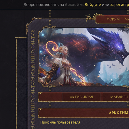
Добро пожаловать на
Аркхейм
.
Войдите
или
зарегист
ФОРУМ
М
АКТИВ ИЮЛЯ
МАРАФОН
АРКХЕЙМ
Профиль пользователя