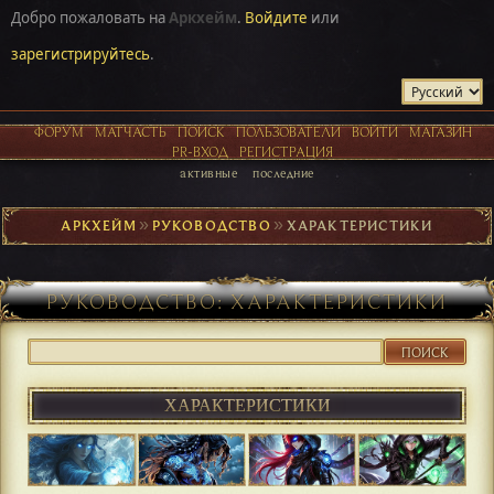
Добро пожаловать на
Аркхейм
.
Войдите
или
зарегистрируйтесь
.
ФОРУМ
МАТЧАСТЬ
ПОИСК
ПОЛЬЗОВАТЕЛИ
ВОЙТИ
МАГАЗИН
PR-ВХОД
РЕГИСТРАЦИЯ
активные
последние
АРКХЕЙМ
►
РУКОВОДСТВО
►
ХАРАКТЕРИСТИКИ
РУКОВОДСТВО: ХАРАКТЕРИСТИКИ
ПОИСК
ХАРАКТЕРИСТИКИ