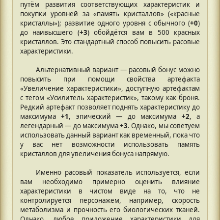
путём развития соответствующих характеристик и
покупки уровней за «память кристаллов» («красные
кристаллы»); развитие одного уровня с обычного (
+0
)
до наивысшего (
+3
) обойдётся вам в 500 красных
кристаллов. Это стандартный способ повысить расовые
характеристики.
Альтернативный вариант — расовый бонус можно
повысить при помощи свойства артефакта
«Увеличение характеристики», доступную артефактам
с тегом «Усилитель характеристик», такому как броня.
Редкий артефакт позволяет поднять характеристику до
максимума
+1
, эпический — до максимума
+2
, а
легендарный — до максимума
+3
. Однако, мы советуем
использовать данный вариант как временный, пока что
у вас нет возможности использовать память
кристаллов для увеличения бонуса напрямую.
Именно расовый показатель используется, если
вам необходимо примерно оценить влияние
характеристики в чистом виде на то, что не
контролируется персонажем, например, скорость
метаболизма и прочность его биологических тканей.
Однако, любое приложение характеристики для