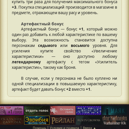
купить три раза для получения максимального бонуса
+3
. Покупка специализаций производится в магазине в
предмете, отражающем вашу расу и уровень.
Артефактный бонус
Артефактный бонус — бонус
+1
, который можно
один раз добавить к любой характеристике по вашему
выбору. Эта возможность становится доступна
персонажам
седьмого
или
восьмого
уровня. Для
усиления купите свойство «Увеличение
характеристики» — оно доступно любому
легендарному
артефакту с тегом «Усилитель
характеристик», такому как броня.
В случае, если у персонажа не было куплено ни
одной специализации в повышаемую характеристику,
артефакт будет давать бонус
+2
вместо
+1
.
|
|
Помощь
Условия и правила
Вверх ▲