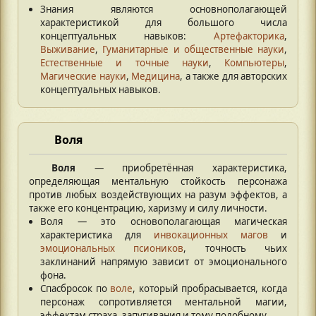
Знания являются основнополагающей
характеристикой для большого числа
концептуальных навыков:
Артефакторика
,
Выживание
,
Гуманитарные и общественные науки
,
Естественные и точные науки
,
Компьютеры
,
Магические науки
,
Медицина
, а также для авторских
концептуальных навыков.
Воля
Воля
— приобретённая характеристика,
определяющая ментальную стойкость персонажа
против любых воздействующих на разум эффектов, а
также его концентрацию, харизму и силу личности.
Воля — это основополагающая магическая
характеристика для
инвокационных магов
и
эмоциональных псиоников
, точность чьих
заклинаний напрямую зависит от эмоционального
фона.
Спасбросок по
воле
, который пробрасывается, когда
персонаж сопротивляется ментальной магии,
эффектам страха, запугивания и тому подобному.