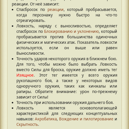
реакции. От неё зависит:
Спасбросок по
реакции
, который пробрасывается,
когда персонажу нужно быстро на что-то
отреагировать.
Ловкость, наряду с выносливостью, определяет
спасбросок по
Блокированию и уклонению
, который
пробрасывается против большинства одиночных
физических и магических атак. Показатель ловкости
используется, если он выше или равен
Выносливости.
Точность ударов некоторого оружия в ближнем бою.
Для того, чтобы можно было выбрать Ловкость
вместо Силы для броска, оружие должно иметь тег
Изящное
. Этот тег имеется у всего оружия
рукопашного боя, а также у некоторых видов
одноручного оружия, таких как кинжалы или
рапиры. Обратите внимание: урон по-прежнему
зависит от Силы!
Точность при использовании оружия дальнего боя.
Ловкость является основополагающей
характеристикой для следующих концептуальных
навыков:
Акробатика
,
Вождение и пилотирование
и
Скрытность
.