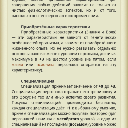
совершения любых действий зависит не только от
чистых физиологических аспектов, но и от того,
насколько опытен персонаж в их применении.
Приобретённые характеристики
Приобретённые характеристики (Знания и Воля)
— эти характеристики не зависят от генетических
особенностей организма, а зависят от приобретённого
жизненного опыта. Их не нужно развивать отдельно:
они повышаются вместе с уровнем персонажа, достигая
максимума в
+3
на шестом уровне (на пятом, если
магия
или
псионика
персонажа опирается на эту
характеристику).
Специализация
Специализация принимает значение от
+0
до
+3
.
Специализация персонажа отражает его тренировку и
его фокус на тех или иных аспектах своего развития.
Покупка специализаций производится бесплатно;
каждая специализация даёт
+1
к выбранному умению,
причём специализации можно покупать повторно (для
персонажей начиная с
четвёртого
уровня), а одну из
специализаций на последнем (
восьмом
) уровне можно