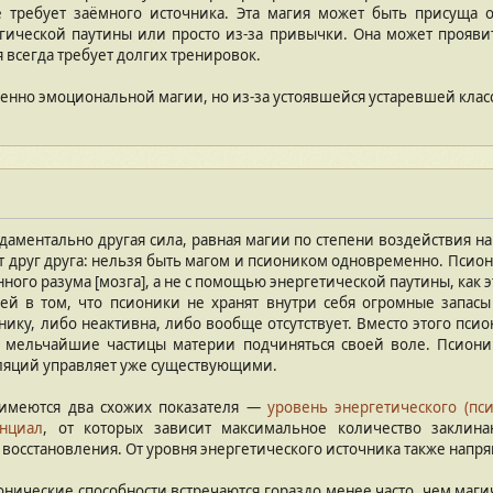
не требует заёмного источника. Эта магия может быть присуща
ической паутины или просто из-за привычки. Она может проявит
я всегда требует долгих тренировок.
енно эмоциональной магии, но из-за устоявшейся устаревшей клас
даментально другая сила, равная магии по степени воздействия н
т друг друга: нельзя быть магом и псиоником одновременно. Пси
ного разума [мозга], а не с помощью энергетической паутины, как 
ей в том, что псионики не хранят внутри себя огромные запасы
ику, либо неактивна, либо вообще отсутствует. Вместо этого псио
я мельчайшие частицы материи подчиняться своей воле. Псиони
ляций управляет уже существующими.
 имеются два схожих показателя —
уровень энергетического (пс
енциал
, от которых зависит максимальное количество заклин
 восстановления. От уровня энергетического источника также напр
ионические способности встречаются гораздо менее часто, чем маг