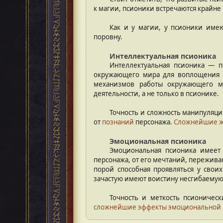
к магии, псионики встречаются крайне 
Как и у магии, у псионики име
поровну.
Интеллектуальная псионика
Интеллектуальная псионика — п
окружающего мира для воплощения с
механизмов работы окружающего м
деятельности, а не только в псионике.
Точность и сложность манипуляци
от
познаний
персонажа.
Сложнейшие ж
Эмоциональная псионика
Эмоциональная псионика имеет
персонажа, от его мечтаний, пережива
порой способная проявляться у свои
зачастую имеют воистину несгибаемую
Точность и меткость псионичес
сложнейшие эффекты эмоциональной 