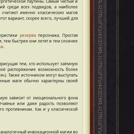
ергетической паутины. Самый частый и
ий среди всех подвидов, а наиболее
 считают именно классических магов
от вариант, скорее всего, лучший для
теристики
резерва
персонажа. Простая
 тем быстрее они летят и тем сложнее
зи
.
рисущая тем, кто использует заёмную
воё распоряжение возможность более
я»). Также источником могут выступать
онные маги обычно характерны своей
ямую зависит от эмоционального фона
отчаянье или даже радость позволяют
о противникам. Как и у классической
ю аналогичный инвокационной магии во