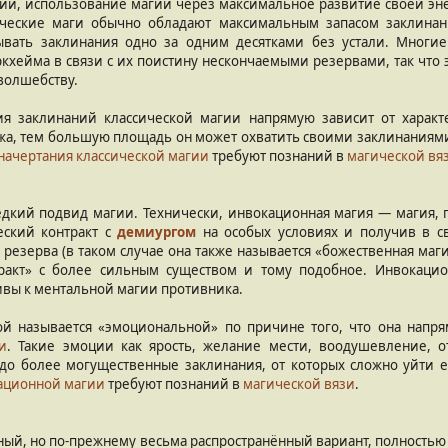
гии, использование магии через максимальное развитие своей эн
ические маги обычно обладают максимальным запасом заклинан
вать заклинания одно за одним десятками без устали. Многие
хейма в связи с их поистину нескончаемыми резервами, так что эт
волшебству.
ия заклинаний классической магии напрямую зависит от харак
жа, тем большую площадь он может охватить своими заклинаниями,
ачертания классической магии
требуют познаний в
магической вя
дкий подвид магии. Технически, инвокационная магия — магия, п
еский контракт с
демиургом
на особых условиях и получив в с
резерва (в таком случае она также называется «божественная маги
тракт» с более сильным существом и тому подобное. Инвокаци
вы к ментальной магии противника.
ой называется «эмоциональной» по причине того, что она напр
и
. Такие эмоции как ярость, желание мести, воодушевление, 
до более могущественные заклинания, от которых сложно уйти ег
ационной магии
требуют познаний в
магической вязи
.
ный, но по-прежнему весьма распространённый вариант, полность