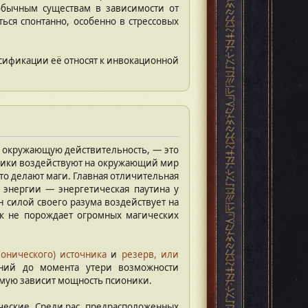
 обычным существам в зависимости от
ься спонтанно, особенно в стрессовых
сификации её относят к инвокационной
а окружающую действительность, — это
оники воздействуют на окружающий мир
это делают маги. Главная отличительная
 энергии — энергетическая паутина у
н силой своего разума воздействует на
к не порождает огромных магических
ионического) источника
и
резерв, или
аний до момента утери возможности
ямую зависит мощность псионики.
ические. Среди рас, предрасположенных