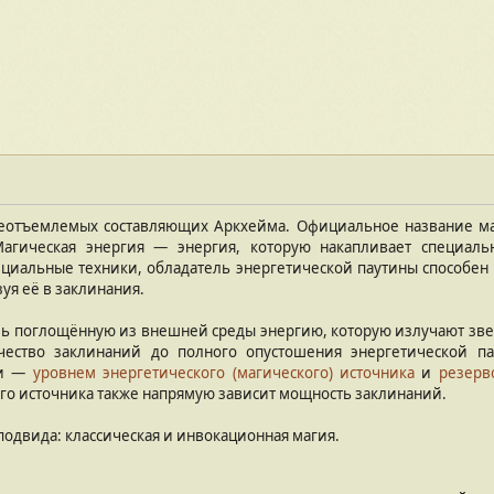
неотъемлемых составляющих Аркхейма. Официальное название ма
агическая энергия — энергия, которую накапливает специал
ециальные техники, обладатель энергетической паутины способе
уя её в заклинания.
ь поглощённую из внешней среды энергию, которую излучают звез
чество заклинаний до полного опустошения энергетической па
ми —
уровнем энергетического (магического) источника
и
резерв
ого источника также напрямую зависит мощность заклинаний.
подвида: классическая и инвокационная магия.