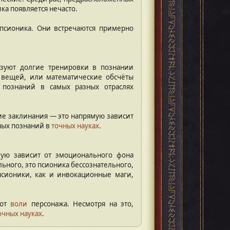
ка появляется нечасто.
 псионика. Они встречаются примерно
ьзуют долгие тренировки в познании
 вещей, или математические обсчёты
познаний в самых разных отраслях
ие заклинания — это напрямую зависит
ных познаний в
точных науках
.
мую зависит от эмоционального фона
ьного, это псионика бессознательного,
псионики, как и инвокационные маги,
 от
воли
персонажа. Несмотря на это,
очных науках
.