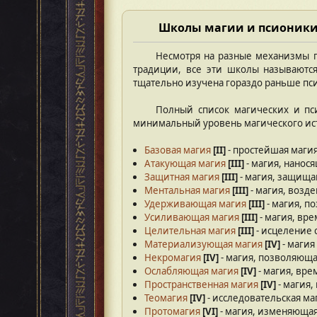
Школы магии и псионик
Несмотря на разные механизмы п
традиции, все эти школы называются
тщательно изучена гораздо раньше пси
Полный список магических и п
минимальный уровень магического ист
Базовая магия
[II]
- простейшая маги
Атакующая магия
[III]
- магия, нанос
Защитная магия
[III]
- магия, защища
Ментальная магия
[III]
- магия, возд
Удерживающая магия
[III]
- магия, п
Усиливающая магия
[III]
- магия, вр
Целительная магия
[III]
- исцеление 
Материализующая магия
[IV]
- магия
Некромагия
[IV]
- магия, позволяюща
Ослабляющая магия
[IV]
- магия, вр
Пространственная магия
[IV]
- магия,
Теомагия
[IV]
- исследовательская ма
Протомагия
[VI]
- магия, изменяющая