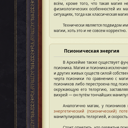
всём, кроме того, что такая магия 
физиологических особенностей их маг
ситуациях, тогда как классическая маги
Технически является подвидом им
магии, хоть это и не совсем корректно.
Псионическая энергия
В Аркхейме также существует фун
псионика. Магия и псионика исключаю
и других живых существ силой собствен
черта псионики по сравнению с маги
псиоников либо перестроена под псион
окружающую его телэргию, заставля
вихрей — он путём тончайших манипу
Аналогично магам, у псиоников
энергетический (псионический) пот
манипулировать телэргией, и скорость
Стоит отметить, что развитые пс