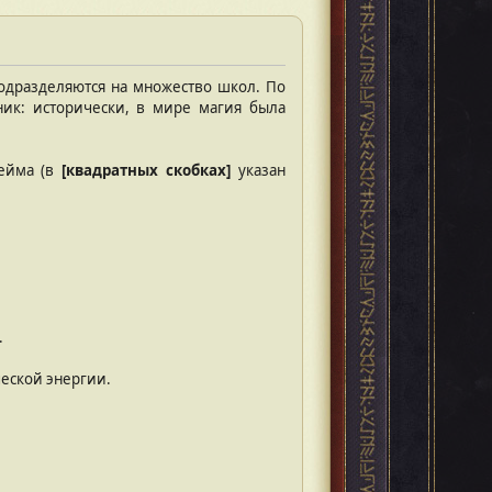
одразделяются на множество школ. По
ник: исторически, в мире магия была
хейма (в
[квадратных скобках]
указан
.
.
еской энергии.