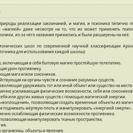
и
рироды реализации заклинаний, и магия, и псионика типично п
 «магией» даже несмотря на то, что их может применять псио
оники, из-за чего названия прижились и были расширены на неё.
сионических школ по современной научной классификации Арк
очника для использования каждой школы):
я, включающая в себя бытовую магию простейшую телепатию.
ящая урон противнику.
ющая мага и/или союзников.
ействующая на органы чувств и сознание разумных существ.
озволяющая удерживать тот или иной объект или существо на месте
еменно усиливающая физические возможности, себя или союзников
себя или других живых существ с помощью магической энергии.
 «воплощения», позволяющая создать временные объекты из магич
я поднимать мёртвую плоть и манипулировать «энергией смерти».
еменно ослабляющая физические возможности противника.
 позволяющая манипулировать тканью пространства.
гия.
 организмы, объекты и явления.