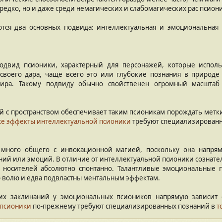
редко, но и даже среди немагических и слабомагических рас псиони
ются два основных подвида: интеллектуальная и эмоциональная
одвид псионики, характерный для персонажей, которые испол
воего дара, чаще всего это или глубокие познания в природе
ира. Такому подвиду обычно свойственен огромный масштаб 
й с пространством обеспечивает таким псионикам порождать метк
е эффекты интеллектуальной псионики
требуют специализирован
 много общего с инвокационной магией, поскольку она напря
ний или эмоций. В отличие от интеллектуальной псионики сознател
х носителей абсолютно спонтанно. Талантливые эмоциональные 
 волю и едва подвластны ментальным эффектам.
ких заклинаний у эмоциональных псиоников напрямую зависит
псионики
по-прежнему требуют специализированных познаний в
т