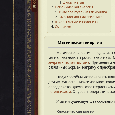
Дикая магия
Псионическая энергия
Интеллектуальная псионика
Эмоциональная псионика
Школы магии и псионики
См. также
Магическая энергия
Магическая энергия — одна из 
магию называют просто энергией. М
энергетическая паутина
. Применяя сп
различных формах, напрямую преобраз
Люди способны использовать лиш
других существ. Максимальное коли
определяется двумя характеристика
потенциалом
. От уровня энергетическ
У магии существует два основных 
Классическая магия