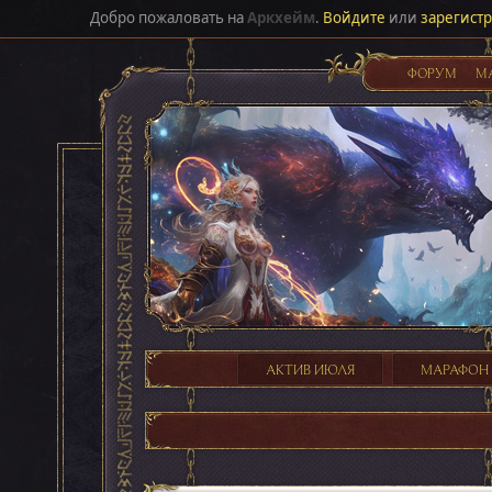
Добро пожаловать на
Аркхейм
.
Войдите
или
зарегист
ФОРУМ
М
АКТИВ ИЮЛЯ
МАРАФОН