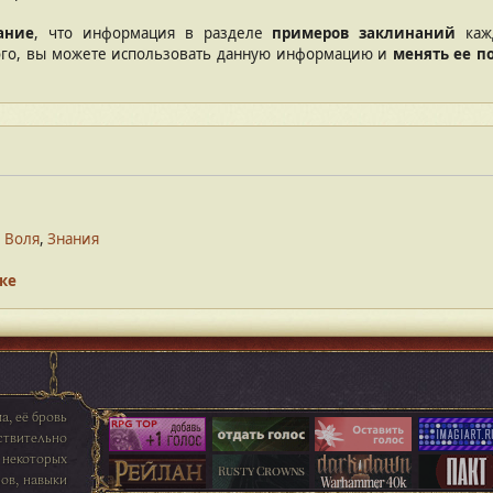
ание
, что информация в разделе
примеров заклинаний
кажд
того, вы можете использовать данную информацию и
менять ее п
,
Воля
,
Знания
ке
, её бровь
ствительно
 некоторых
ов, навыки