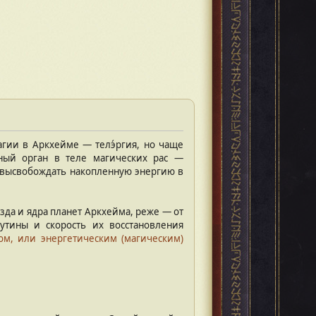
гии в Аркхейме — телэ́ргия, но чаще
ьный орган в теле магических рас —
н высвобождать накопленную энергию в
да и ядра планет Аркхейма, реже — от
утины и скорость их восстановления
ом, или энергетическим (магическим)