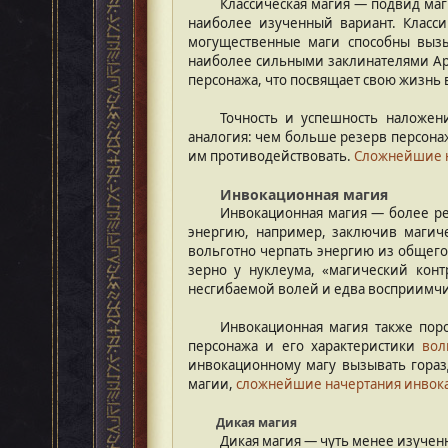
Классическая магия — подвид ма
наиболее изученный вариант. Класс
могущественные маги способны вызы
наиболее сильными заклинателями Арк
персонажа, что посвящает свою жизнь 
Точность и успешность наложен
аналогия: чем больше резерв персона
им противодействовать.
Сложнейшие н
Инвокационная магия
Инвокационная магия — более ре
энергию, например, заключив магич
вольготно черпать энергию из общего 
зерно у нуклеума, «магический кон
несгибаемой волей и едва восприимчи
Инвокационная магия также пор
персонажа и его характеристики
вол
инвокационному магу вызывать гораз
магии,
сложнейшие начертания инвок
Дикая магия
Дикая магия — чуть менее изучен