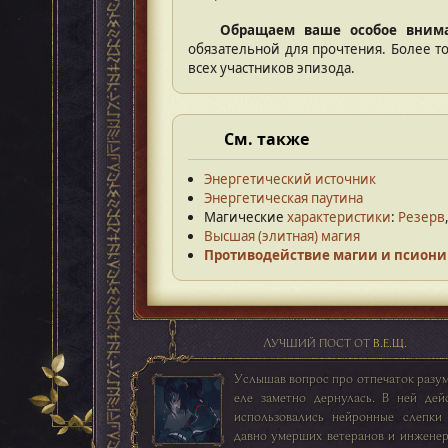
Обращаем ваше особое вним
обязательной для прочтения. Более 
всех участников эпизода.
См. также
Энергетический источник
Энергетическая паутина
Магические
характеристики
:
Резерв
Высшая (элитная) магия
Противодействие магии и псиони
ЛУЧШИЙ ПОСТ ОТ
В.Е.Щ.
Услышав вопрос про отпечаток разума
еле заметно дернулась. В ней дей
использовались нейронные слепки
давно умерших ветеранов и инженер