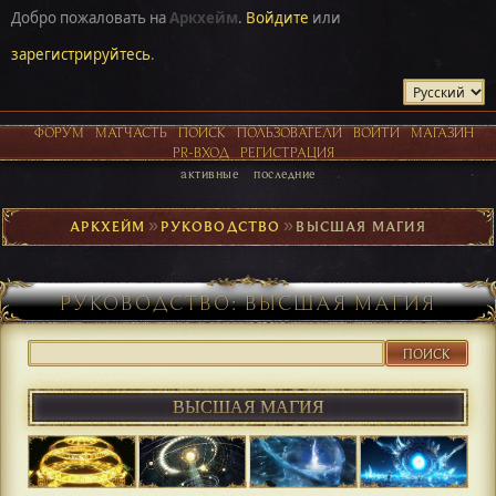
Добро пожаловать на
Аркхейм
.
Войдите
или
зарегистрируйтесь
.
ФОРУМ
МАТЧАСТЬ
ПОИСК
ПОЛЬЗОВАТЕЛИ
ВОЙТИ
МАГАЗИН
PR-ВХОД
РЕГИСТРАЦИЯ
активные
последние
АРКХЕЙМ
►
РУКОВОДСТВО
►
ВЫСШАЯ МАГИЯ
РУКОВОДСТВО: ВЫСШАЯ МАГИЯ
ПОИСК
ВЫСШАЯ МАГИЯ