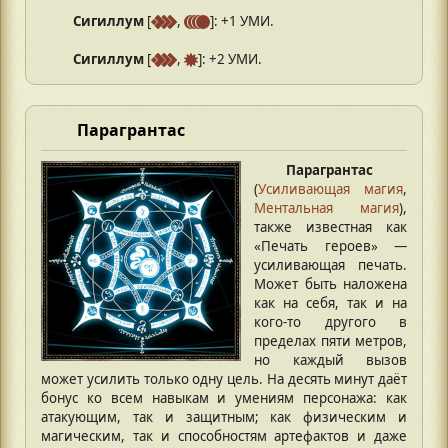
Сигиллум
[
,
]: +1 УМИ.
Сигиллум
[
,
]: +2 УМИ.
Парагрантас
Парагрантас
(
Усиливающая магия
,
Ментальная магия
),
также известная как
«Печать героев» —
усиливающая печать.
Может быть наложена
как на себя, так и на
кого-то другого в
пределах пяти метров,
но каждый вызов
может усилить только одну цель. На десять минут даёт
бонус ко всем навыкам и умениям персонажа: как
атакующим, так и защитным; как физическим и
магическим, так и способностям артефактов и даже