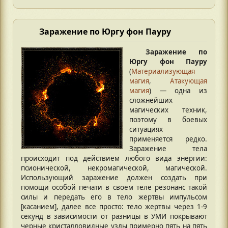
Заражение по Юргу фон Пауру
Заражение по
Юргу фон Пауру
(
Материализующая
магия
,
Атакующая
магия
) — одна из
сложнейших
магических техник,
поэтому в боевых
ситуациях
применяется редко.
Заражение тела
происходит под действием любого вида энергии:
псионической, некромагической, магической.
Использующий заражение должен создать при
помощи особой печати в своем теле резонанс такой
силы и передать его в тело жертвы импульсом
[касанием], далее все просто: тело жертвы через 1-9
секунд в зависимости от разницы в УМИ покрывают
черные кристалловидные узлы примерно пять на пять