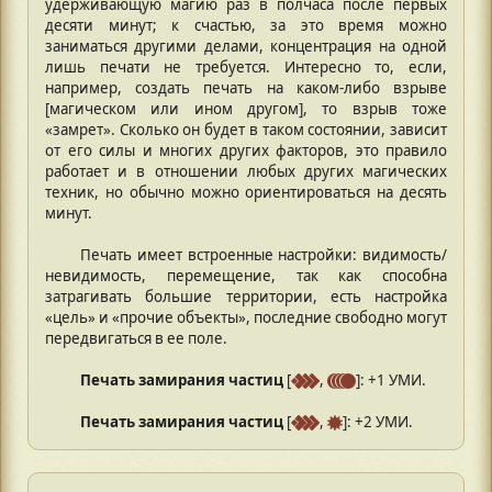
удерживающую магию раз в полчаса после первых
десяти минут; к счастью, за это время можно
заниматься другими делами, концентрация на одной
лишь печати не требуется. Интересно то, если,
например, создать печать на каком-либо взрыве
[магическом или ином другом], то взрыв тоже
«замрет». Сколько он будет в таком состоянии, зависит
от его силы и многих других факторов, это правило
работает и в отношении любых других магических
техник, но обычно можно ориентироваться на десять
минут.
Печать имеет встроенные настройки: видимость/
невидимость, перемещение, так как способна
затрагивать большие территории, есть настройка
«цель» и «прочие объекты», последние свободно могут
передвигаться в ее поле.
Печать замирания частиц
[
,
]: +1 УМИ.
Печать замирания частиц
[
,
]: +2 УМИ.