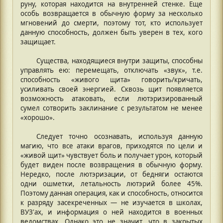
руну, которая находится на внутренней стенке. Еще
особь возвращается в обычную форму за несколько
мгновений до смерти, поэтому тот, кто использует
данную способность, должен быть уверен в тех, кого
защищает.
Существа, находящиеся внутри защиты, способны
управлять ею: перемещать, отключать «звук», т.е.
способность «живого щита» говорить/кричать,
усиливать своей энергией. Сквозь щит появляется
возможность атаковать, если лютэризированный
сумел сотворить заклинание с результатом не менее
«хорошо».
Следует точно осознавать, используя данную
магию, что все атаки врагов, приходятся по цели и
«живой щит» чувствует боль и получает урон, который
будет виден после возвращения в обычную форму.
Нередко, после лютэризации, от бедняги остаются
одни ошметки, летальность лютэрий более 45%.
Поэтому данная операция, как и способность, относится
к разряду засекреченных — не изучается в школах,
ВУЗ'ах, и информация о ней находится в военных
ведомствах. Однако это не значит, что в закрытых