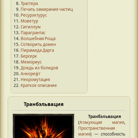
Трастера
Печать замирания частиц
Ресурэктурус
Моветур
Сигиллум
Парагрантас
Волшебная Роща
Сотворить домен
Пирамида Дарга
Берсерк
Мемориус
Дождь из болидов
Анкорефт
Некромутация
Краткое описание
Транбэльвация
Транбэльвация
(
Атакующая магия
,
Пространственная
магия
) — способность