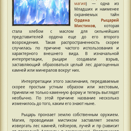
магия
) — одна из
Младших и наименее
охраняемых тайн
Ордена Рыцарей
Мистиков
, которая
стала хлебом с маслом для сильнейших
представителей ордена еще до его второго
возрождения. Такая распространенность скорее
случилась по причине частого использования и
характерного внешнего вида. В изначальной
интерпретации, рыцари создавали взрыв,
заставляющий образоваться целый лес драгоценных
камней или минералов вокруг них.
Интерпретации этого заклинания, передаваемые
скорее простым устным образом или жестовым,
приняли не только каменную форму и теперь выглядят
необычно. По этой причине название несколько
изменилось до того, каким его знают ныне.
Рыцарь пронзает землю собственным оружием.
Магия, проводимая мистиком заставляет землю
извергать лес камней, гейзеров, лучей и пр (зависит