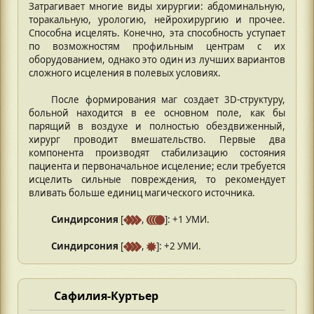
Затрагивает многие виды хирургии: абдоминальную,
торакальную, урологию, нейрохирургию и прочее.
Способна исцелять. Конечно, эта способность уступает
по возможностям профильным центрам с их
оборудованием, однако это один из лучших вариантов
сложного исцеления в полевых условиях.
После формирования маг создает 3D-структуру,
больной находится в ее основном поле, как бы
парящий в воздухе и полностью обездвиженный,
хирург проводит вмешательство. Первые два
компонента производят стабилизацию состояния
пациента и первоначальное исцеление; если требуется
исцелить сильные повреждения, то рекомендует
вливать больше единиц магического источника.
Синдирсония
[
,
]: +1 УМИ.
Синдирсония
[
,
]: +2 УМИ.
Сафилия-Куртьер