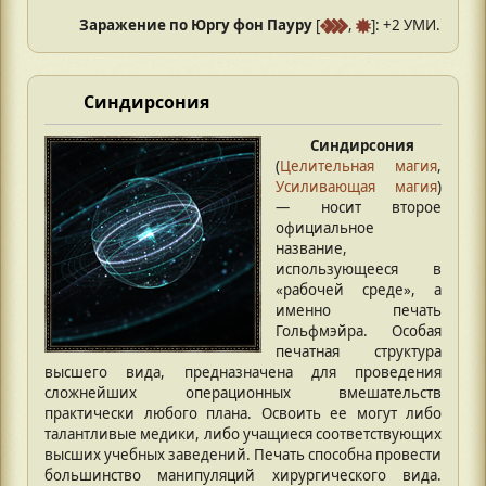
Заражение по Юргу фон Пауру
[
,
]: +2 УМИ.
Синдирсония
Синдирсония
(
Целительная магия
,
Усиливающая магия
)
— носит второе
официальное
название,
использующееся в
«рабочей среде», а
именно печать
Гольфмэйра. Особая
печатная структура
высшего вида, предназначена для проведения
сложнейших операционных вмешательств
практически любого плана. Освоить ее могут либо
талантливые медики, либо учащиеся соответствующих
высших учебных заведений. Печать способна провести
большинство манипуляций хирургического вида.