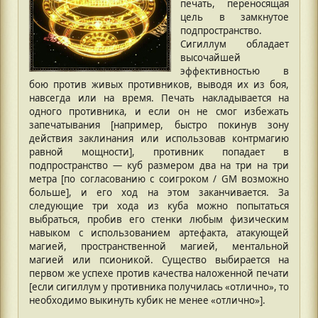
печать, переносящая
цель в замкнутое
подпространство.
Сигиллум обладает
высочайшей
эффективностью в
бою против живых противников, выводя их из боя,
навсегда или на время. Печать накладывается на
одного противника, и если он не смог избежать
запечатывания [например, быстро покинув зону
действия заклинания или использовав контрмагию
равной мощности], противник попадает в
подпространство — куб размером два на три на три
метра [по согласованию с соигроком / GM возможно
больше], и его ход на этом заканчивается. За
следующие три хода из куба можно попытаться
выбраться, пробив его стенки любым физическим
навыком с использованием артефакта, атакующей
магией, пространственной магией, ментальной
магией или псионикой. Существо выбирается на
первом же успехе против качества наложенной печати
[если сигиллум у противника получилась «отлично», то
необходимо выкинуть кубик не менее «отлично»].