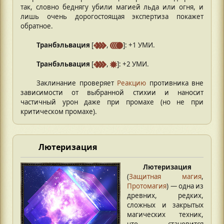
так, словно беднягу убили магией льда или огня, и
лишь очень дорогостоящая экспертиза покажет
обратное.
Транбэльвация
[
,
]: +1 УМИ.
Транбэльвация
[
,
]: +2 УМИ.
Заклинание проверяет
Реакцию
противника вне
зависимости от выбранной стихии и наносит
частичный урон даже при промахе (но не при
критическом промахе).
Лютеризация
Лютеризация
(
Защитная магия
,
Протомагия
) — одна из
древних, редких,
сложных и закрытых
магических техник,
что становится