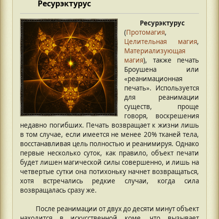
Ресурэктурус
Ресурэктурус
(
Протомагия
,
Целительная магия
,
Материализующая
магия
), также печать
Броушена или
«реанимационная
печать». Используется
для реанимации
существ, проще
говоря, воскрешения
недавно погибших. Печать возвращает к жизни лишь
в том случае, если имеется не менее 20% тканей тела,
восстанавливая цель полностью и реанимируя. Однако
первые несколько суток, как правило, объект печати
будет лишен магической силы совершенно, и лишь на
четвертые сутки она потихоньку начнет возвращаться,
хотя встречались редкие случаи, когда сила
возвращалась сразу же.
После реанимации от двух до десяти минут объект
находится в искусственной коме, что вызывает