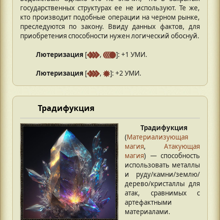
государственных структурах ее не используют. Те же,
кто производит подобные операции на черном рынке,
преследуются по закону. Ввиду данных фактов, для
приобретения способности нужен логический обоснуй.
Лютеризация
[
,
]: +1 УМИ.
Лютеризация
[
,
]: +2 УМИ.
Традифукция
Традифукция
(
Материализующая
магия
,
Атакующая
магия
) — способность
использовать металлы
и руду/камни/землю/
дерево/кристаллы для
атак, сравнимых с
артефактными
материалами.