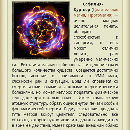
Сафилия-
Куртьер
(
Целительная
магия
,
Протомагия
) —
очень мощная
целительная печать,
обладает
способностью к
синергии, то есть
может отлично
лечить, тратя
умеренно магических
сил. Её отличительная особенность — исцеление сразу
большого количества существ. Создается достаточно
быстро, исцеляет в зависимости от УМИ мага,
сложности ран и ситуации. Вряд ли справится со
смертельными ранами и сложными энергетическими
болезнями, но может неплохо подлатать физическое
тело даже при тяжелых ранах. ⠀ Имеет комплексную
атомную структуру, образующую внутри печати особый
фон магической энергии. Радиус составляет двадцать
пять метров вокруг целителя, следовательно, все
объекты, которые нужно исцелить, должны находиться
в зоне ее действия. Имеет красивый внешний облик: