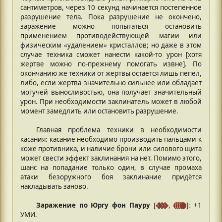
сантиметров, через 10 секунд начинается постепенное
разрушение тела. Пока разрушение не окончено,
заражение можно попытаться остановить
применением противодействующей магии или
физическим «удалением» кристаллов; но даже в этом
случае техника сможет нанести какой-то урон [хотя
жертве можно по-прежнему помогать извне]. По
окончанию же техники от жертвы остается лишь пепел,
либо, если жертва значительно сильнее или обладает
могучей выносливостью, она получает значительный
урон. При необходимости заклинатель может в любой
момент замедлить или остановить разрушение.
Главная проблема техники в необходимости
касания: касание необходимо производить пальцами к
коже противника, и наличие брони или силового щита
может свести эффект заклинания на нет. Помимо этого,
шанс на попадание только один, в случае промаха
атаки безоружного боя заклинание придётся
накладывать заново.
Заражение по Юргу фон Пауру
[
,
]: +1
УМИ.