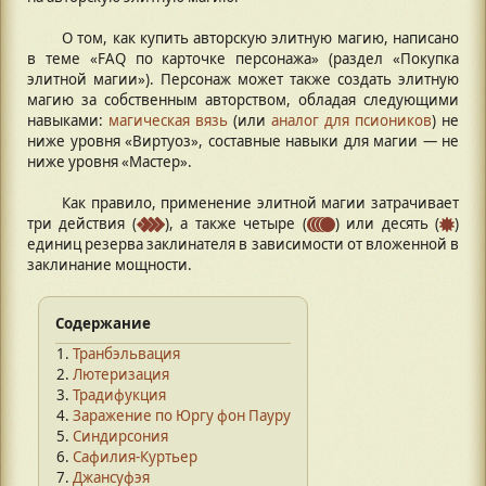
О том, как купить авторскую элитную магию, написано
в теме «FAQ по карточке персонажа» (раздел «Покупка
элитной магии»). Персонаж может также создать элитную
магию за собственным авторством, обладая следующими
навыками:
магическая вязь
(или
аналог для псиоников
) не
ниже уровня «Виртуоз», составные навыки для магии — не
ниже уровня «Мастер».
Как правило, применение элитной магии затрачивает
три действия (
), а также четыре (
) или десять (
)
единиц резерва заклинателя в зависимости от вложенной в
заклинание мощности.
Содержание
Транбэльвация
Лютеризация
Традифукция
Заражение по Юргу фон Пауру
Синдирсония
Сафилия-Куртьер
Джансуфэя