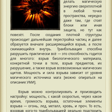
делать магическую
энергию сверхплотной
в любой точке
пространства, нередко
даже там, где стоят
блоки или иная
защита, но тут как
повезёт. После создания плотной структуры
происходит дальнейшая перестройка частиц и далее
образуется вначале расширяющийся взрыв, а после
сжимающийся внутрь. Транбэльвация способна
разрушить практически всё — это способность годится
для многого: взрыв биологического материала,
конкретной точки в теле, взрыв предметов, их
разрушение, а также взрыв всевозможных магических
щитов. Мощность и сила взрыва зависит от уровня
магического источника мага [можно опираться на
описание УМИ].
Взрыв можно контролировать и производить
настройку: мощность, с какой скоростью, через какое
время, громкость взрыва, остаточные элементы
взрыва — огонь, лед, металл, кровь, и проч. То есть,
взорвав кого-то транбэльвацией реально подстроить