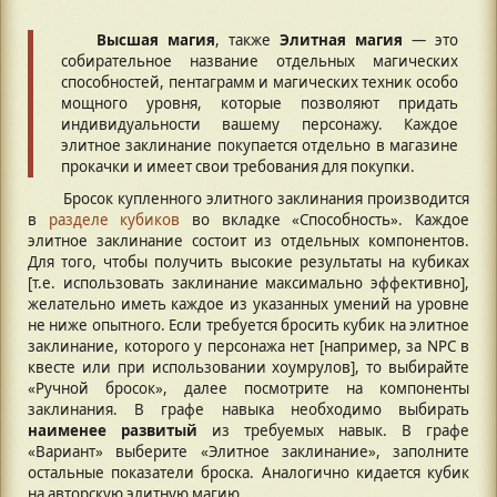
Высшая магия
, также
Элитная магия
— это
собирательное название отдельных магических
способностей, пентаграмм и магических техник особо
мощного уровня, которые позволяют придать
индивидуальности вашему персонажу. Каждое
элитное заклинание покупается отдельно в магазине
прокачки и имеет свои требования для покупки.
Бросок купленного элитного заклинания производится
в
разделе кубиков
во вкладке «Способность». Каждое
элитное заклинание состоит из отдельных компонентов.
Для того, чтобы получить высокие результаты на кубиках
[т.е. использовать заклинание максимально эффективно],
желательно иметь каждое из указанных умений на уровне
не ниже опытного. Если требуется бросить кубик на элитное
заклинание, которого у персонажа нет [например, за NPC в
квесте или при использовании хоумрулов], то выбирайте
«Ручной бросок», далее посмотрите на компоненты
заклинания. В графе навыка необходимо выбирать
наименее развитый
из требуемых навык. В графе
«Вариант» выберите «Элитное заклинание», заполните
остальные показатели броска. Аналогично кидается кубик
на авторскую элитную магию.