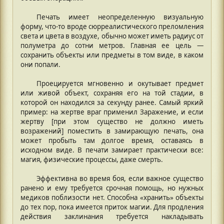
Печать имеет неопределенную визуальную
форму, что-то вроде сюрреалистического преломления
света и цвета в воздухе, обычно может иметь радиус от
полуметра до сотни метров. Главная ее цель —
сохранить объекты или предметы в том виде, в каком
они попали.
Проецируется мгновенно и окутывает предмет
или живой объект, сохраняя его на той стадии, в
которой он находился за секунду ранее. Самый яркий
пример: на жертве враг применил Заражение, и если
жертву [при этом существо не должно иметь
возражений] поместить в замирающую печать, она
может пробыть там долгое время, оставаясь в
исходном виде. В печати замирает практически все:
магия, физические процессы, даже смерть.
Эффективна во время боя, если важное существо
ранено и ему требуется срочная помощь, но нужных
медиков поблизости нет. Способна «хранить» объекты
до тех пор, пока имеется приток магии. Для продления
действия заклинания требуется накладывать