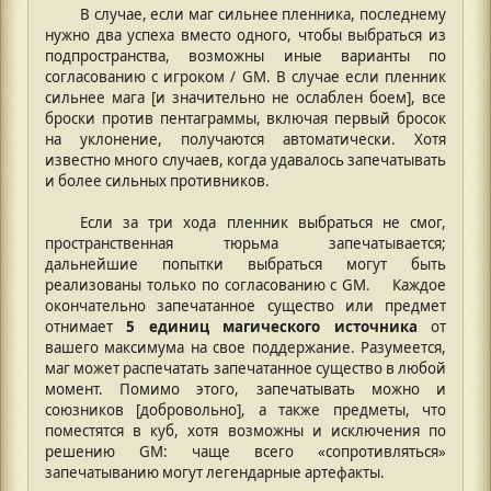
В случае, если маг сильнее пленника, последнему
нужно два успеха вместо одного, чтобы выбраться из
подпространства, возможны иные варианты по
согласованию с игроком / GM. В случае если пленник
сильнее мага [и значительно не ослаблен боем], все
броски против пентаграммы, включая первый бросок
на уклонение, получаются автоматически. Хотя
известно много случаев, когда удавалось запечатывать
и более сильных противников.
Если за три хода пленник выбраться не смог,
пространственная тюрьма запечатывается;
дальнейшие попытки выбраться могут быть
реализованы только по согласованию с GM. ⠀ Каждое
окончательно запечатанное существо или предмет
отнимает
5 единиц магического источника
от
вашего максимума на свое поддержание. Разумеется,
маг может распечатать запечатанное существо в любой
момент. Помимо этого, запечатывать можно и
союзников [добровольно], а также предметы, что
поместятся в куб, хотя возможны и исключения по
решению GM: чаще всего «сопротивляться»
запечатыванию могут легендарные артефакты.