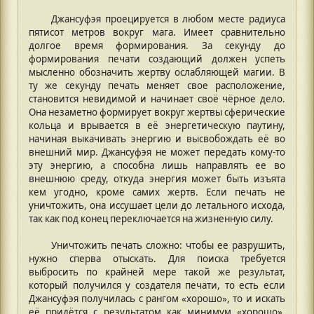
Джансуфэя проецируется в любом месте радиуса
пятисот метров вокруг мага. Имеет сравнительно
долгое время формирования. За секунду до
формирования печати создающий должен успеть
мысленно обозначить жертву ослабляющей магии. В
ту же секунду печать меняет свое расположение,
становится невидимой и начинает своё чёрное дело.
Она незаметно формирует вокруг жертвы сферические
кольца и врывается в её энергетическую паутину,
начиная выкачивать энергию и высвобождать её во
внешний мир. Джансуфэя не может передать кому-то
эту энергию, а способна лишь направлять ее во
внешнюю среду, откуда энергия может быть изъята
кем угодно, кроме самих жертв. Если печать не
уничтожить, она иссушает цели до летального исхода,
так как под конец переключается на жизненную силу.
Уничтожить печать сложно: чтобы ее разрушить,
нужно сперва отыскать. Для поиска требуется
выбросить по крайней мере такой же результат,
который получился у создателя печати, то есть если
Джансуфэя получилась с рангом «хорошо», то и искать
её придётся с результатом как минимум «хорошо»,