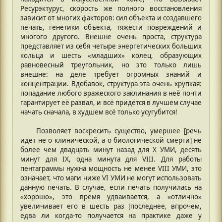
Ресурэктурус, скорость же полного восстановления
зависит от многих факторов: сил объекта и создавшего
печать, генетики объекта, тяжести повреждений и
многого другого. Внешне очень проста, структура
представляет из себя четыре энергетических больших
кольца и шесть «младших» колец, образующих
равновесный треугольник, но это только лишь
внешне: на деле требует огромных знаний и
концентрации. Вдобавок, структура эта очень хрупкая:
попадание любого вражеского заклинания в неё почти
гарантирует её развал, и всё придётся в лучшем случае
начать сначала, в худшем всё только усугубится!
Позволяет воскресить существо, умершее [речь
идет не о клинической, а о биологической смерти] не
более чем двадцать минут назад для X УМИ, десять
минут для IX, одна минута для VIII. Для работы
пентаграммы нужна мощность не менее VIII УМИ, это
означает, что маги ниже VI УМИ не могут использовать
данную печать. В случае, если печать получилась на
«хорошо», это время удваивается, а «отлично»
увеличивает его в шесть раз [последнее, впрочем,
едва ли когда-то получается на практике даже у