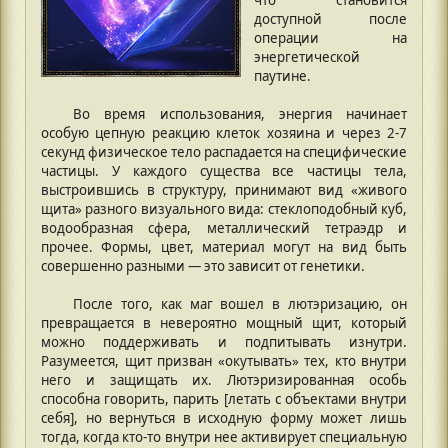
доступной после
операции на
энергетической
паутине.
Во время использования, энергия начинает
особую цепную реакцию клеток хозяина и через 2-7
секунд физическое тело распадается на специфические
частицы. У каждого существа все частицы тела,
выстроившись в структуру, принимают вид «живого
щита» разного визуального вида: стеклоподобный куб,
водообразная сфера, металлический тетраэдр и
прочее. Формы, цвет, материал могут на вид быть
совершенно разными — это зависит от генетики.
После того, как маг вошел в лютэризацию, он
превращается в невероятно мощный щит, который
можно поддерживать и подпитывать изнутри.
Разумеется, щит призван «окутывать» тех, кто внутри
него и защищать их. Лютэризированная особь
способна говорить, парить [летать с объектами внутри
себя], но вернуться в исходную форму может лишь
тогда, когда кто-то внутри нее активирует специальную