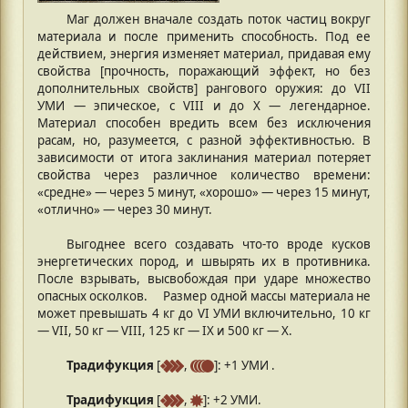
Маг должен вначале создать поток частиц вокруг
материала и после применить способность. Под ее
действием, энергия изменяет материал, придавая ему
свойства [прочность, поражающий эффект, но без
дополнительных свойств] рангового оружия: до VII
УМИ — эпическое, с VIII и до X — легендарное.
Материал способен вредить всем без исключения
расам, но, разумеется, с разной эффективностью. В
зависимости от итога заклинания материал потеряет
свойства через различное количество времени:
«средне» — через 5 минут, «хорошо» — через 15 минут,
«отлично» — через 30 минут.
Выгоднее всего создавать что-то вроде кусков
энергетических пород, и швырять их в противника.
После взрывать, высвобождая при ударе множество
опасных осколков. ⠀ Размер одной массы материала не
может превышать 4 кг до VI УМИ включительно, 10 кг
— VII, 50 кг — VIII, 125 кг — IX и 500 кг — X.
Традифукция
[
,
]: +1 УМИ .
Традифукция
[
,
]: +2 УМИ.