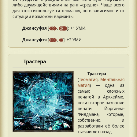
либо двумя действиями на ранг «средне». Чаще всего
для этого используется теомагия, но в зависимости от
ситуации возможны варианты.
Джансуфэя
[
,
]: +1 УМИ.
Джансуфэя
[
,
]: +2 УМИ.
Трастера
Трастера
(
Теомагия
,
Ментальная
магия
) — одна из
самых сложных
печатей в Аркхейме,
носит второе название
печати Йорганна-
Филдмана, которые,
собственно, и
разработали её более
тысячи лет назад.