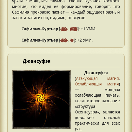
яркая светящаяся блямба, словно кусочек космоса,
многие, кто видел ее формирование, говорят, что
Сафилия прекрасно пахнет — каждый ощущает разный
запах и зависит он, видимо, от вкусов.
Сафилия-Куртьер
[
,
]: +1 УМИ.
Сафилия-Куртьер
[
,
]: +2 УМИ.
Джансуфэя
Джансуфэя
(
Атакующая магия
,
Ослабляющая магия
)
— мощная
ослабляющая печать,
носит второе название
«структура
Окентауэра», является
довольно опасной
практически для всех
рас.