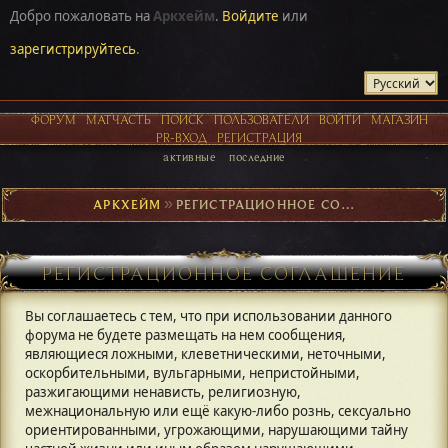
Добро пожаловать на
Аркхейм
.
Войдите
или
зарегистрируйтесь
.
ФОРУМ
МАТЧАСТЬ
ПОИСК
ПОЛЬЗОВАТЕЛИ
ВОЙТИ
МАГАЗИН
PR-ВХОД
РЕГИСТРАЦИЯ
активные
последние
АРКХЕЙМ
►
РЕГИСТРАЦИОННОЕ СОГЛАШЕНИЕ
РЕГИСТРАЦИОННОЕ СОГЛАШЕНИЕ
Вы соглашаетесь с тем, что при использовании данного
форума не будете размещать на нем сообщения,
являющиеся ложными, клеветническими, неточными,
оскорбительными, вульгарными, непристойными,
разжигающими ненависть, религиозную,
межнациональную или ещё какую-либо рознь, сексуально
ориентированными, угрожающими, нарушающими тайну