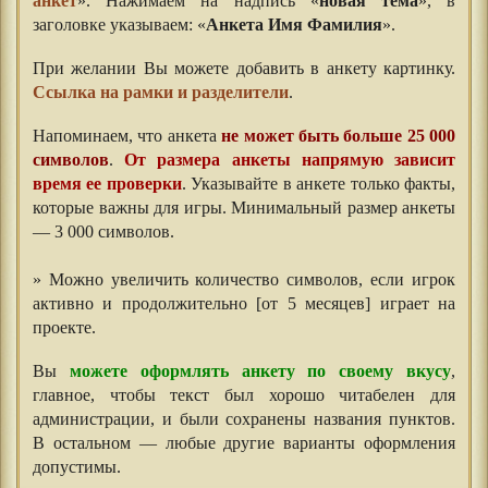
анкет
». Нажимаем на надпись «
новая тема
», в
заголовке указываем: «
Анкета Имя Фамилия
».
При желании Вы можете добавить в анкету картинку.
Ссылка на рамки и разделители
.
Напоминаем, что анкета
не может быть больше 25 000
символов
.
От размера анкеты напрямую зависит
время ее проверки
. Указывайте в анкете только факты,
которые важны для игры. Минимальный размер анкеты
— 3 000 символов.
⠀⠀⠀
» Можно увеличить количество символов, если игрок
активно и продолжительно [от 5 месяцев] играет на
проекте.
⠀⠀
Вы
можете оформлять анкету по своему вкусу
,
главное, чтобы текст был хорошо читабелен для
администрации, и были сохранены названия пунктов.
В остальном — любые другие варианты оформления
допустимы.