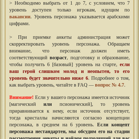
> Необходимо выбрать от 1 до 7, с условием, что 7
уровень доступен только игрокам, идущим по
вакансии
. Уровень персонажа указывается арабскими
цифрами.
> При приемке анкеты администрация может
скорректировать уровень персонажа. Обращаем
внимание, что персонаж должен иметь
соответствующий
возраст
, подготовку и образование,
чтобы получить 6 [базовый] уровень на старте,
если
ваш герой слишком молод и неопытен, то его
уровень будет значительно ниже 6
. Подробнее о том,
как выбрать уровень, читайте в FAQ —
вопрос № 4.7
.
Внимание!
Если у вашего персонажа имеется источник
[магический
или
псионический], то уровень
приравнивается к нему, если источник отсутствует,
тогда кристаллы начисляются согласно концепции
персонажа, в среднем на 6 уровень.
Если концепт
персонажа нестандартен, мы обсудим его на стадии
рассмотрения анкеты и найдем подходящий для вас