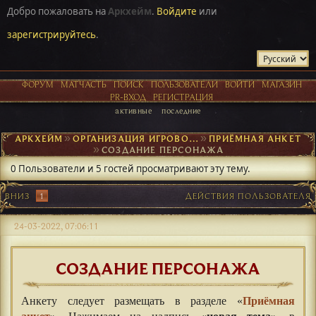
Добро пожаловать на
Аркхейм
.
Войдите
или
зарегистрируйтесь
.
ФОРУМ
МАТЧАСТЬ
ПОИСК
ПОЛЬЗОВАТЕЛИ
ВОЙТИ
МАГАЗИН
PR-ВХОД
РЕГИСТРАЦИЯ
активные
последние
АРКХЕЙМ
►
ОРГАНИЗАЦИЯ ИГРОВОГО ПРОЦЕССА
►
ПРИЁМНАЯ АНКЕТ
►
СОЗДАНИЕ ПЕРСОНАЖА
0 Пользователи и 5 гостей просматривают эту тему.
ВНИЗ
1
ДЕЙСТВИЯ ПОЛЬЗОВАТЕЛЯ
24-03-2022, 07:06:11
СОЗДАНИЕ ПЕРСОНАЖА
Анкету следует размещать в разделе «
Приёмная