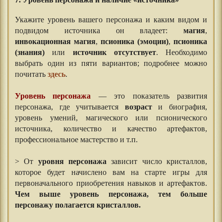
7. Уровень персонажа и наличие «источника»
Укажите уровень вашего персонажа и каким видом и
подвидом источника он владеет:
магия
,
инвокационная магия
,
псионика (эмоции)
,
псионика
(знания)
или
источник отсутствует
. Необходимо
выбрать один из пяти вариантов; подробнее можно
почитать
здесь
.
Уровень персонажа
— это показатель развития
персонажа, где учитывается
возраст
и биография,
уровень умений, магического или псионического
источника, количество и качество артефактов,
профессиональное мастерство и т.п.
> От
уровня персонажа
зависит число кристаллов,
которое будет начислено вам на старте игры для
первоначального приобретения навыков и артефактов.
Чем выше уровень персонажа, тем больше
персонажу полагается кристаллов.