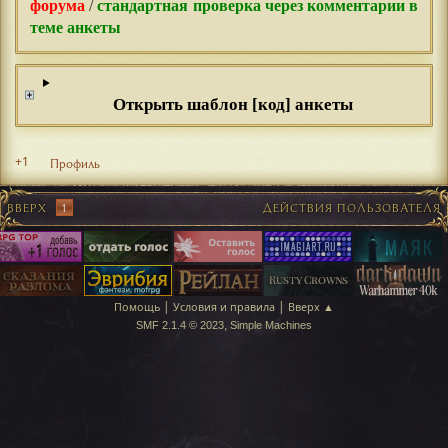
форума
/
стандартная проверка через комментарии в
теме анкеты
Открыть шаблон [код] анкеты
+1
Профиль
ВВЕРХ
1
ДЕЙСТВИЯ ПОЛЬЗОВАТЕЛЯ
|
|
Помощь
Условия и правила
Вверх ▲
,
SMF 2.1.4 © 2023
Simple Machines