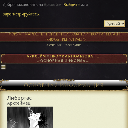
Добро пожаловать на
Аркхейм
.
Войдите
или
зарегистрируйтесь
.
ФОРУМ
МАТЧАСТЬ
ПОИСК
ПОЛЬЗОВАТЕЛИ
ВОЙТИ
МАГАЗИН
PR-ВХОД
РЕГИСТРАЦИЯ
активные
последние
АРКХЕЙМ
►
ПРОФИЛЬ ПОЛЬЗОВАТЕЛЯ ЛИБЕРТАС
►
ОСНОВНАЯ ИНФОРМАЦИЯ
ОСНОВНАЯ ИНФОРМАЦИЯ
Либертас
Аркхеймец