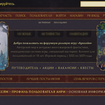
рируйтесь
.
АТЧАСТЬ
ПОИСК
ПОЛЬЗОВАТЕЛИ
ВОЙТИ
МАГАЗИН
PR-ВХОД
Р
активные
последние
НУЖНЫЕ
АКТИВИСТЫ
НАВИГАЦИЯ
Акции
Добро пожаловать на форумную ролевую игру «Аркхейм»
Авторский мир в антураже многожанровой фантастики,
эпизодическая система игры, смешанный мастеринг. Контент для
пользователей от 18 лет. Игровой период с 5025 по 5029 годы.
41 ПОСТОВ
31 ПОСТОВ
29 ПОСТОВ
24 ПОСТОВ
таблице игровой активности
ПУТЕВОДИТЕЛЬ
•
АКЦИИ
•
ВАКАНСИИ
•
КВЕСТЫ
 ПОСТОВ
ЛУЧШИЕ ПОСТЫ ИЮНЯ
СЕМЬ ВЕЧЕРОВ С ГЕР
ХЕЙМ
►
ПРОФИЛЬ ПОЛЬЗОВАТЕЛЯ АНРИ
►
ОСНОВНАЯ ИНФОРМ