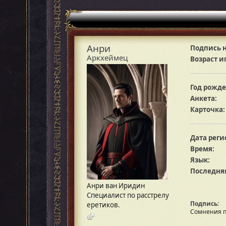
Анри
Подпись н
Аркхеймец
Возраст и
Год рожде
Анкета:
Карточка:
Дата реги
Время:
Язык:
Последняя
Анри ван Иридин
Специалист по расстрелу
Подпись:
еретиков.
Сомнения п