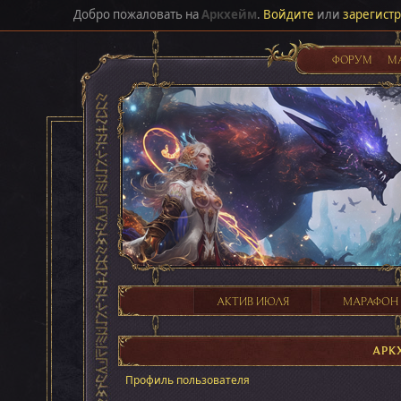
Добро пожаловать на
Аркхейм
.
Войдите
или
зарегист
ФОРУМ
М
АКТИВ ИЮЛЯ
МАРАФОН
АРК
Профиль пользователя