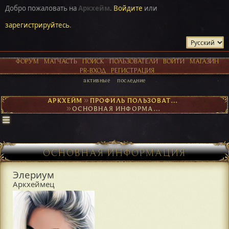
Добро пожаловать на
Аркхейм
.
Войдите
или
зарегистрируйтесь
.
ФОРУМ
МАТЧАСТЬ
ПОИСК
ПОЛЬЗОВАТЕЛИ
ВОЙТИ
МАГАЗИН
PR-ВХОД
РЕГИСТРАЦИЯ
активные
последние
АРКХЕЙМ
►
ПРОФИЛЬ ПОЛЬЗОВАТЕЛЯ ЭЛЕРИУМ
►
ОСНОВНАЯ ИНФОРМАЦИЯ
ОСНОВНАЯ ИНФОРМАЦИЯ
Элериум
Аркхеймец