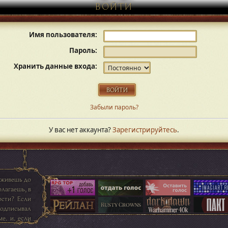
ВОЙТИ
Имя пользователя:
Пароль:
Хранить данные входа:
Забыли пароль?
У вас нет аккаунта?
Зарегистрируйтесь
.
оживешь до
олагаешь, в
ости? Если
подписывал
е, и, если
сдвинули до