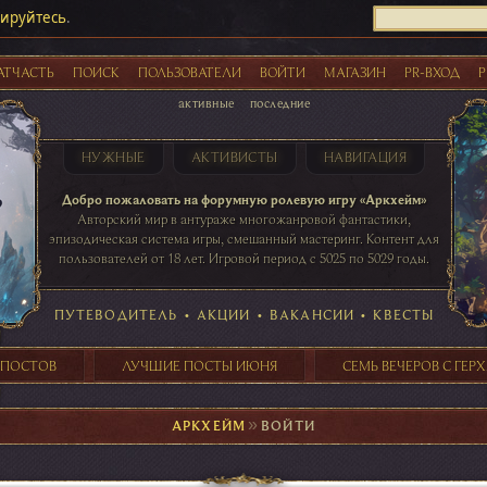
рируйтесь
.
АТЧАСТЬ
ПОИСК
ПОЛЬЗОВАТЕЛИ
ВОЙТИ
МАГАЗИН
PR-ВХОД
Р
активные
последние
НУЖНЫЕ
АКТИВИСТЫ
НАВИГАЦИЯ
Акции
Добро пожаловать на форумную ролевую игру «Аркхейм»
Авторский мир в антураже многожанровой фантастики,
эпизодическая система игры, смешанный мастеринг. Контент для
пользователей от 18 лет. Игровой период с 5025 по 5029 годы.
41 ПОСТОВ
31 ПОСТОВ
29 ПОСТОВ
24 ПОСТОВ
таблице игровой активности
ПУТЕВОДИТЕЛЬ
•
АКЦИИ
•
ВАКАНСИИ
•
КВЕСТЫ
 ПОСТОВ
ЛУЧШИЕ ПОСТЫ ИЮНЯ
СЕМЬ ВЕЧЕРОВ С ГЕР
АРКХЕЙМ
►
ВОЙТИ