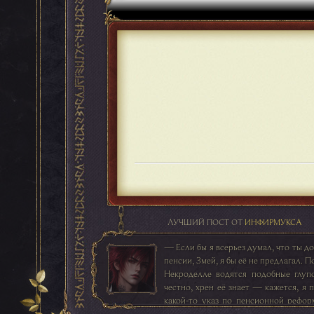
ЛУЧШИЙ ПОСТ ОТ
ИНФИРМУКСА
— Если бы я всерьез думал, что ты д
пенсии, Змей, я бы её не предлагал. П
Некроделле водятся подобные глуп
честно, хрен её знает — кажется, я 
какой-то указ по пенсионной реформ
память не изменяет, возраст выхода 