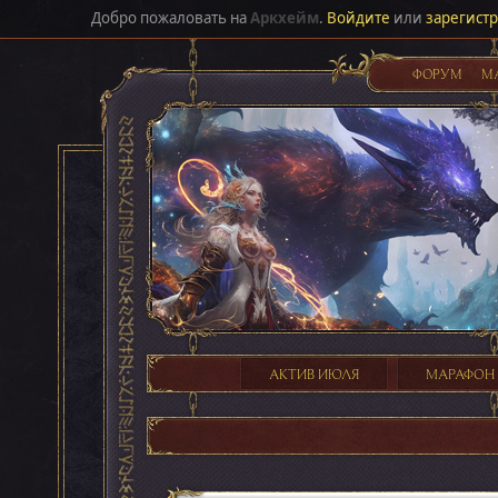
Добро пожаловать на
Аркхейм
.
Войдите
или
зарегист
ФОРУМ
М
АКТИВ ИЮЛЯ
МАРАФОН