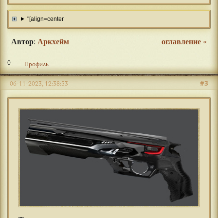
"[align=center
Автор
:
Аркхейм
оглавление
«
0
Профиль
#3
06-11-2023, 12:38:53