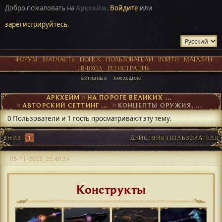
Добро пожаловать на
Аркхейм
.
Войдите
или
зарегистрируйтесь
.
ФОРУМ
МАТЧАСТЬ
ПОИСК
ПОЛЬЗОВАТЕЛИ
ВОЙТИ
МАГАЗИН
PR-ВХОД
РЕГИСТРАЦИЯ
активные
последние
АРКХЕЙМ
►
НА ПОРОГЕ ВЕЛИКИХ ОТКРЫТИЙ
►
АВТОРСКИЙ СЕТТИНГ И NPC
►
КОНЦЕПТЫ ОРУЖИЯ, ОБМУНДИРОВАНИЯ, АРТЕФАКТОВ
0 Пользователи и 1 гость просматривают эту тему.
ВНИЗ
1
ДЕЙСТВИЯ ПОЛЬЗОВАТЕЛЯ
05-11-2023, 22:40:24
Конструкты