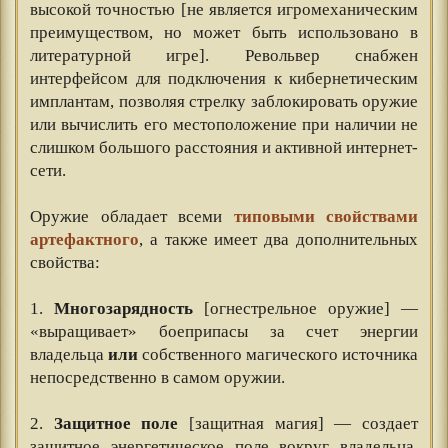
высокой точностью [не является игромеханическим
преимуществом, но может быть использовано в
литературной игре]. Револьвер снабжен
интерфейсом для подключения к кибернетическим
имплантам, позволяя стрелку заблокировать оружие
или вычислить его местоположение при наличии не
слишком большого расстояния и активной интернет-
сети.
⠀⠀
Оружие обладает всеми
типовыми свойствами
артефактного
, а также имеет два дополнительных
свойства:
⠀⠀
1.
Многозарядность
[огнестрельное оружие] —
«выращивает» боеприпасы за счет энергии
владельца
или
собственного магического источника
непосредственно в самом оружии.
⠀⠀
2.
Защитное поле
[защитная магия] — создает
защитное энергетическое поле вокруг владельца,