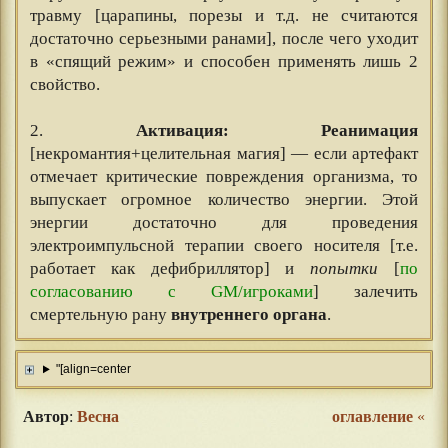
травму [царапины, порезы и т.д. не считаются
достаточно серьезными ранами], после чего уходит
в «спящий режим» и способен применять лишь 2
свойство.
⠀⠀
2.
Активация: Реанимация
[некромантия+целительная магия] — если артефакт
отмечает критические повреждения организма, то
выпускает огромное количество энергии. Этой
энергии достаточно для проведения
электроимпульсной терапии своего носителя [т.е.
работает как дефибриллятор] и
попытки
[
по
согласованию с GM/игроками
] залечить
смертельную рану
внутреннего органа
.
"[align=center
Автор
:
Весна
оглавление
«