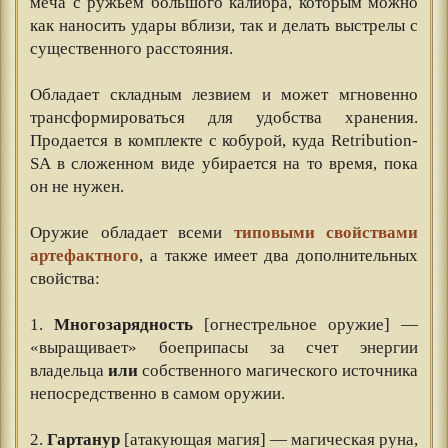
меча с ружьем большого калибра, которым можно
как наносить удары вблизи, так и делать выстрелы с
существенного расстояния.
⠀⠀
Обладает складным лезвием и может мгновенно
трансформироваться для удобства хранения.
Продается в комплекте с кобурой, куда Retribution-
SA в сложенном виде убирается на то время, пока
он не нужен.
⠀⠀
Оружие обладает всеми
типовыми свойствами
артефактного
, а также имеет два дополнительных
свойства:
⠀⠀
1.
Многозарядность
[огнестрельное оружие] —
«выращивает» боеприпасы за счет энергии
владельца
или
собственного магического источника
непосредственно в самом оружии.
⠀⠀
2.
Гартанур
[атакующая магия] — магическая руна,