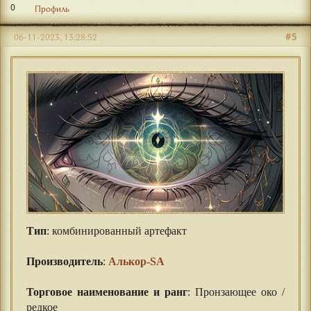
0
Профиль
#5
06-11-2023, 13:28:52
Тип
: комбинированный артефакт
⠀⠀
Производитель
:
Алькор-SA
⠀⠀
Торговое наименование и ранг
: Пронзающее око /
редкое