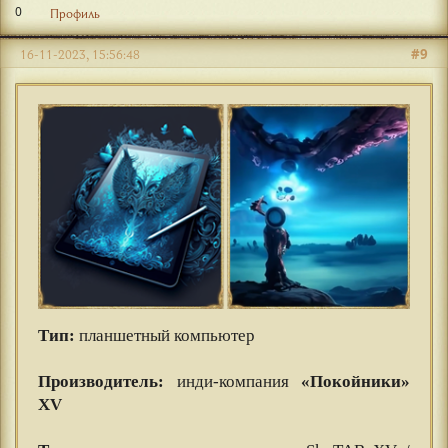
0
Профиль
#9
16-11-2023, 15:56:48
Тип:
планшетный компьютер
⠀⠀
Производитель:
инди-компания
«Покойники»
XV
⠀⠀