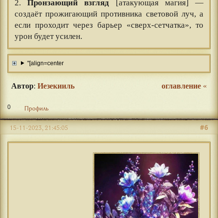
2.
Пронзающий взгляд
[атакующая магия] —
создаёт прожигающий противника световой луч, а
если проходит через барьер «сверх-сетчатка», то
урон будет усилен.
"[align=center
Автор
:
Иезекииль
оглавление
«
0
Профиль
#6
15-11-2023, 21:45:05