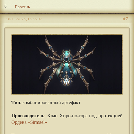
0
Профиль
#7
16-11-2023, 15:55:07
Тип
: комбинированный артефакт
⠀⠀
Производитель
: Клан Хиро-но-тора под протекцией
Ордена «Sirmael»
⠀⠀