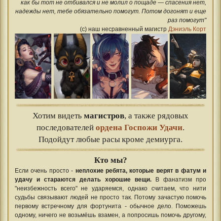
как бы тот не отбивался и не молил о пощаде — спасения нет,
надежды нет, тебе обязательно помогут. Потом догонят и еще
раз помогут"
(с) наш несравненный магистр
Дэниэль Корт
Хотим видеть
магистров
, а также рядовых
последователей
ордена Госпожи Удачи
.
Подойдут любые расы кроме демиурга.
Кто мы?
Если очень просто -
неплохие ребята, которые верят в фатум и
удачу и стараются делать хорошие вещи.
В фанатизм про
"неизбежность всего" не ударяемся, однако считаем, что нити
судьбы связывают людей не просто так. Потому зачастую помочь
первому встречному для фортунита - обычное дело. Поможешь
одному, ничего не возьмёшь взамен, а попросишь помочь другому,