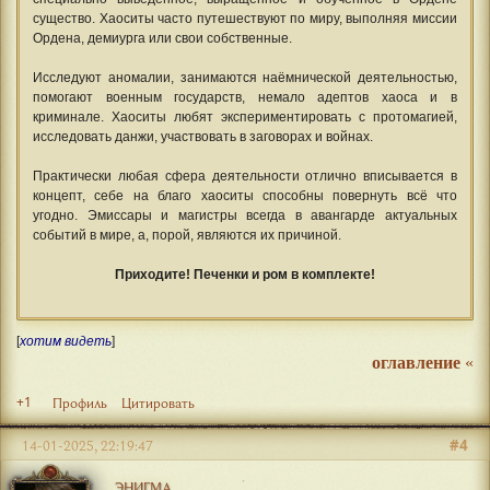
существо. Хаоситы часто путешествуют по миру, выполняя миссии
Ордена, демиурга или свои собственные.
Исследуют аномалии, занимаются наёмнической деятельностью,
помогают военным государств, немало адептов хаоса и в
криминале. Хаоситы любят экспериментировать с протомагией,
исследовать данжи, участвовать в заговорах и войнах.
Практически любая сфера деятельности отлично вписывается в
концепт, себе на благо хаоситы способны повернуть всё что
угодно. Эмиссары и магистры всегда в авангарде актуальных
событий в мире, а, порой, являются их причиной.
Приходите! Печенки и ром в комплекте!
[
хотим видеть
]
оглавление
«
+1
Профиль
Цитировать
#4
14-01-2025, 22:19:47
ЭНИГМА