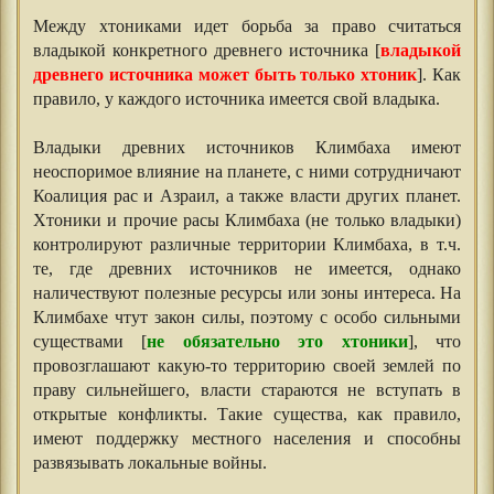
Между хтониками идет борьба за право считаться
владыкой конкретного древнего источника [
владыкой
древнего источника может быть только хтоник
]. Как
правило, у каждого источника имеется свой владыка.
Владыки древних источников Климбаха имеют
неоспоримое влияние на планете, с ними сотрудничают
Коалиция рас и Азраил, а также власти других планет.
Хтоники и прочие расы Климбаха (не только владыки)
контролируют различные территории Климбаха, в т.ч.
те, где древних источников не имеется, однако
наличествуют полезные ресурсы или зоны интереса. На
Климбахе чтут закон силы, поэтому с особо сильными
существами [
не обязательно это хтоники
], что
провозглашают какую-то территорию своей землей по
праву сильнейшего, власти стараются не вступать в
открытые конфликты. Такие существа, как правило,
имеют поддержку местного населения и способны
развязывать локальные войны.