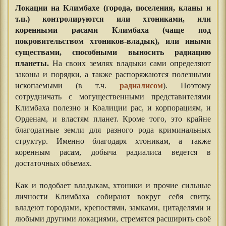
Локации на Климбахе (города, поселения, кланы и
т.п.) контролируются или хтониками, или
коренными расами Климбаха (чаще под
покровительством хтоников-владык), или иными
существами, способными выносить радиацию
планеты.
На своих землях владыки сами определяют
законы и порядки, а также распоряжаются полезными
ископаемыми (в т.ч.
радиалисом
). Поэтому
сотрудничать с могущественными представителями
Климбаха полезно и Коалиции рас, и корпорациям, и
Орденам, и властям планет. Кроме того, это крайне
благодатные земли для разного рода криминальных
структур. Именно благодаря хтоникам, а также
коренным расам, добыча радиалиса ведется в
достаточных объемах.
Как и подобает владыкам, хтоники и прочие сильные
личности Климбаха собирают вокруг себя свиту,
владеют городами, крепостями, замками, цитаделями и
любыми другими локациями, стремятся расширить своё