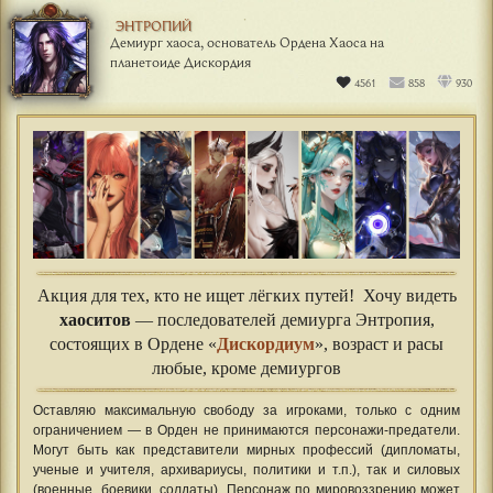
ЭНТРОПИЙ
Демиург хаоса, основатель Ордена Хаоса на
планетоиде Дискордия
4561
858
930
Акция для тех, кто не ищет лёгких путей! Хочу видеть
хаоситов
— последователей демиурга Энтропия,
состоящих в Ордене «
Дискордиум
», возраст и расы
любые, кроме демиургов
Оставляю максимальную свободу за игроками, только с одним
ограничением — в Орден не принимаются персонажи-предатели.
Могут быть как представители мирных профессий (дипломаты,
ученые и учителя, архивариусы, политики и т.п.), так и силовых
(военные, боевики, солдаты). Персонаж по мировоззрению может