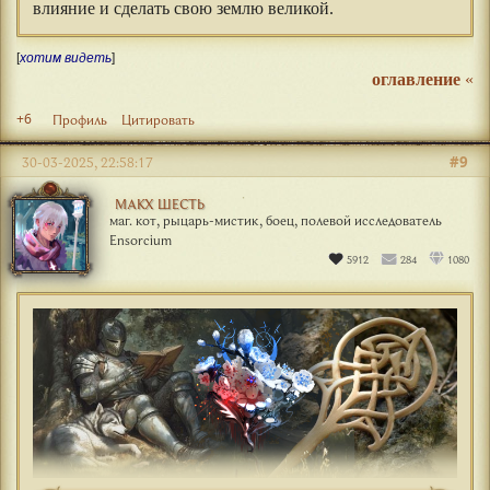
влияние и сделать свою землю великой.
[
хотим видеть
]
оглавление
«
+6
Профиль
Цитировать
#9
30-03-2025, 22:58:17
МАКХ ШЕСТЬ
маг. кот, рыцарь-мистик, боец, полевой исследователь
Ensorcium
5912
284
1080