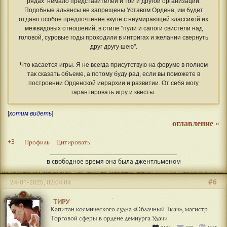
рядах немало представителей и той и другой организации.
Подобные альянсы не запрещены Уставом Ордена, им будет
отдано особое предпочтение вкупе с неумирающей классикой их
межвидовых отношений, в стиле "пули и сапоги свистели над
головой, суровые годы проходили в интригах и желании свернуть
друг другу шею".
Что касается игры. Я не всегда присутствую на форуме в полном
так сказать объеме, а потому буду рад, если вы поможете в
построении Орденской иерархии и развитии. От себя могу
гарантировать игру и квесты.
[
хотим видеть
]
оглавление
«
+3
Профиль
Цитировать
в свободное время она была джентльменом
#6
24-01-2025, 02:04:04
ТИРУ
Капитан космического судна «Облачный Ткач», магистр
Торговой сферы в ордене демиурга Удачи