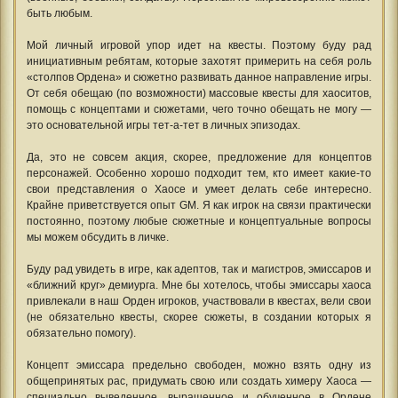
быть любым.
Мой личный игровой упор идет на квесты. Поэтому буду рад
инициативным ребятам, которые захотят примерить на себя роль
«столпов Ордена» и сюжетно развивать данное направление игры.
От себя обещаю (по возможности) массовые квесты для хаоситов,
помощь с концептами и сюжетами, чего точно обещать не могу —
это основательной игры тет-а-тет в личных эпизодах.
Да, это не совсем акция, скорее, предложение для концептов
персонажей. Особенно хорошо подходит тем, кто имеет какие-то
свои представления о Хаосе и умеет делать себе интересно.
Крайне приветствуется опыт GM. Я как игрок на связи практически
постоянно, поэтому любые сюжетные и концептуальные вопросы
мы можем обсудить в личке.
Буду рад увидеть в игре, как адептов, так и магистров, эмиссаров и
«ближний круг» демиурга. Мне бы хотелось, чтобы эмиссары хаоса
привлекали в наш Орден игроков, участвовали в квестах, вели свои
(не обязательно квесты, скорее сюжеты, в создании которых я
обязательно помогу).
Концепт эмиссара предельно свободен, можно взять одну из
общепринятых рас, придумать свою или создать химеру Хаоса —
специально выведенное, выращенное и обученное в Ордене