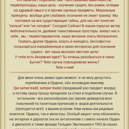
первопроходцы, наша цель - изучение сущего, без рамок, оглядки
на здравый смысл и и прочие скучные предметы. Моральные
принципы вообще для слабаков, познание не знает границ! Мы
охотимся на все существующие тайны, для нас нет понятия
"нельзя" или "не сегодня". Сегодня! Сейчас! В наших парусах ветер
любознательности, далёкие таинственные просторы влекут нас к
себе, мы - первооткрыватели, наше желание знать безгранично.
Грабить другие Ордена, искать и находить, бессовестно
пользоваться награбленным в своих интересах для познания
сущего - вот наша высокая светлая цель!
У тебя есть безумная идея? Ты хочешь разобраться в ткани
Бытия? Тебе скучна повседневная жизнь?
Тебе к нам!
Для меня очень важен один момент: я не могу допустить
перебежчика в Ордене, ибо исповедую максиму
Qui semel tradit, semper tradet
(предавший раз предаст всегда),
а потому сразу прошу прощения за отказ в подобном случае. В
остальном - все разнообразие рас (кроме демиургов всех
поколений по понятным причинам) и видов деятельности
(пригодятся все!) к вашим услугам. Нам нужны как рядовые
искатели Ордена, так и магистры. Особый акцент хочу обозначить
на энтархах и дархатах (на их антагонизме с самого начала Орден
и двигался) а также вражде Гильдии Эволюциев и ТИО (в наших