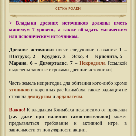
СЕТКА РОЛЕЙ
> Владыки древних источников должны иметь
минимум 7 уровень, а также обладать магическим
или псионическим источником.
Древние источники
носят следующие названия:
1 –
Шатрукс, 2 – Крудокс, 3 – Эско, 4 – Крионита, 5 –
Марана, 6 – Диморталис, 7 –
Некроделла
[ссылкой
выделены занятые игроками древние источники].
Часть земель непригодна для обитания кого-либо кроме
хтоников
и коренных рас Климбаха, также радиация не
страшна
демиургам
и
арданатеям
.
Важно!
К владыкам Климбаха независимо от прокачки
[
т.е. даже при наличии самостоятельной
] может
предъявляться требование к активной игре, в
зависимости от популярности акции.