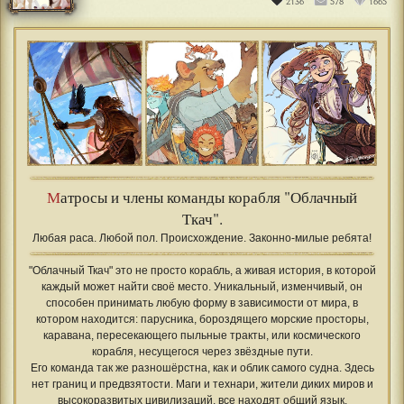
2136
578
1665
М
атросы и члены команды корабля "Облачный
Ткач".
Любая раса. Любой пол. Происхождение. Законно-милые ребята!
"Облачный Ткач" это не просто корабль, а живая история, в которой
каждый может найти своё место. Уникальный, изменчивый, он
способен принимать любую форму в зависимости от мира, в
котором находится: парусника, бороздящего морские просторы,
каравана, пересекающего пыльные тракты, или космического
корабля, несущегося через звёздные пути.
Его команда так же разношёрстна, как и облик самого судна. Здесь
нет границ и предвзятости. Маги и технари, жители диких миров и
высокоразвитых цивилизаций, все находят общий язык,