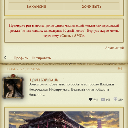
ВАКАНСИИ
ХОЧУ БЫТЬ
Примерно раз в месяц
производится чистка акций неактивных персонажей
проекта [не написавших за последние 30 дней постов]. Вернуть акцию можно
через тему «
Связь с АМС
».
Архив акций
0
Профиль
Цитировать
#1
08-04-2023, 15:50:56
ЦЗИН БЭЙЮАНЬ
Эон-хтоник. Советник по особым вопросам Владыки
Некроделлы Инфирмукса. Великий князь, области
Наньнина.
948
601
280