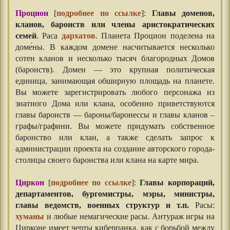
Процион
[
подробнее по ссылке
]:
Главы доменов,
кланов, баронств или члены аристократических
семей
. Раса
дархатов
. Планета Процион поделена на
доме́ны. В каждом домене насчитывается несколько
сотен кланов и несколько тысяч благородных Домов
(баронств). Домен — это крупная политическая
единица, занимающая обширную площадь на планете.
Вы можете зарегистрировать любого персонажа из
знатного Дома или клана, особенно приветствуются
главы баронств — бароны/баронессы и главы кланов –
графы/графини. Вы можете придумать собственное
баронство или клан, а также сделать запрос к
администрации проекта на создание авторского города-
столицы своего баронства или клана на карте мира.
Циркон
[
подробнее по ссылке
]:
Главы корпораций,
департаментов, бургомистры, мэры, министры,
главы ведомств, военных структур и т.п.
Расы:
хуманы
и любые немагические расы. Антураж игры на
Цирконе имеет черты киберпанка, как с борьбой между