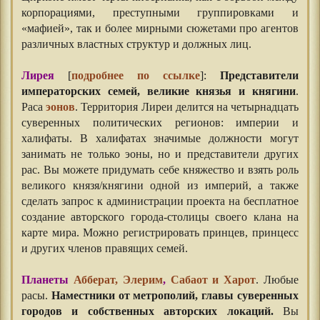
корпорациями, преступными группировками и
«мафией», так и более мирными сюжетами про агентов
различных властных структур и должных лиц.
Лирея
[
подробнее по ссылке
]:
Представители
императорских семей, великие князья и княгини
.
Раса
эонов
. Территория Лиреи делится на четырнадцать
суверенных политических регионов: империи и
халифаты. В халифатах значимые должности могут
занимать не только эоны, но и представители других
рас. Вы можете придумать себе княжество и взять роль
великого князя/княгини одной из империй, а также
сделать запрос к администрации проекта на бесплатное
создание авторского города-столицы своего клана на
карте мира. Можно регистрировать принцев, принцесс
и других членов правящих семей.
Планеты
Абберат, Элерим
,
Сабаот и Харот
. Любые
расы.
Наместники от метрополий, главы суверенных
городов и собственных авторских локаций.
Вы