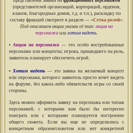
представлены заявки на
фракционных персонажей
(представителей организаций, корпораций, орденов,
кланов, благородных домов, т.д. и т.п.), раскладку по
составу фракций смотрите в разделе — «
Сетка ролей
».
Под описанием акции указан её тип:
акция на
персонажа
или
хотим видеть
.
•
Акция на персонажа
— это особо востребованные
персонажи или концепты; игрока, пришедшего на роль,
заявитель планирует обеспечить игрой.
•
Хотим видеть
— это заявка на желаемый концепт
или персонажа, которого заявитель просто хочет видеть
на форуме, без каких-либо обязательств игры со своей
стороны.
Здесь можно оформить заявку на персонажа или типаж
персонажей, с которыми вам было бы интересно
поиграть или с которыми планируется построение
общего сюжета. Если вы еще не определились с
конкретным образом/сюжетом или нет конкретной