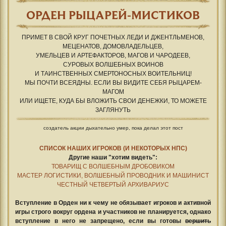
ОРДЕН РЫЦАРЕЙ-МИСТИКОВ
ПРИМЕТ В СВОЙ КРУГ ПОЧЕТНЫХ ЛЕДИ И ДЖЕНТЛЬМЕНОВ,
МЕЦЕНАТОВ, ДОМОВЛАДЕЛЬЦЕВ,
УМЕЛЬЦЕВ И АРТЕФАКТОРОВ, МАГОВ И ЧАРОДЕЕВ,
СУРОВЫХ ВОЛШЕБНЫХ ВОИНОВ
И ТАИНСТВЕННЫХ СМЕРТОНОСНЫХ ВОИТЕЛЬНИЦ!
МЫ ПОЧТИ ВСЕЯДНЫ. ЕСЛИ ВЫ ВИДИТЕ СЕБЯ РЫЦАРЕМ-
МАГОМ
ИЛИ ИЩЕТЕ, КУДА БЫ ВЛОЖИТЬ СВОИ ДЕНЕЖКИ, ТО МОЖЕТЕ
ЗАГЛЯНУТЬ
создатель акции дыхательно умер, пока делал этот пост
СПИСОК НАШИХ ИГРОКОВ (И НЕКОТОРЫХ НПС)
Другие наши "хотим видеть":
ТОВАРИЩ С ВОЛШЕБНЫМ ДРОБОВИКОМ
МАСТЕР ЛОГИСТИКИ, ВОЛШЕБНЫЙ ПРОВОДНИК И МАШИНИСТ
ЧЕСТНЫЙ ЧЕТВЕРТЫЙ АРХИВАРИУС
Вступление в Орден ни к чему не обязывает игроков и активной
игры строго вокруг ордена и участников не планируется, однако
вступление в него не запрещено, если вы готовы
вершить