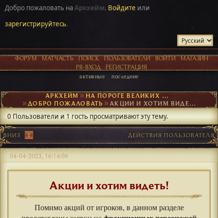
Добро пожаловать на
Аркхейм
.
Войдите
или
зарегистрируйтесь
.
ФОРУМ
МАТЧАСТЬ
ПОИСК
ПОЛЬЗОВАТЕЛИ
ВОЙТИ
МАГАЗИН
PR-ВХОД
РЕГИСТРАЦИЯ
активные
последние
АРКХЕЙМ
►
НА ПОРОГЕ ВЕЛИКИХ ОТКРЫТИЙ
►
ДОБРО ПОЖАЛОВАТЬ
►
АКЦИИ И ХОТИМ ВИДЕТЬ
0 Пользователи и 1 гость просматривают эту тему.
ВНИЗ
1
ДЕЙСТВИЯ ПОЛЬЗОВАТЕЛЯ
04-04-2023, 16:14:06
Акции и хотим видеть!
Помимо акций от игроков, в данном разделе