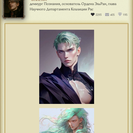
демиург Познания, основатель Ордена ЭльРан, глава
Научного Департамента Коалиции Рас
2293
405
195