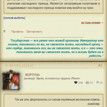
учителем наследнего принца. Является хитроумным политиком и
поддерживает наследного принца помогая ему взойти на трон.
[
хотим видеть
]
оглавление
«
0
Профиль
Цитировать
"Государство — все равно что живой организм. Император это
голова, лишившись ее вы, не сможете жить, наследный принц —
это сердце, лишившись его, вы не сможете жить, а я — это член,
лишившись меня вы сможете жить, но и жизнь будет не в
радость."
#2
29-08-2023, 23:25:47
ФОРТУНА
Демиург Удачи, основатель ордена «‎Neon»
2706
377
65
"Ох уж эти фортуниты со своим неуёмным желанием помочь
каждому,