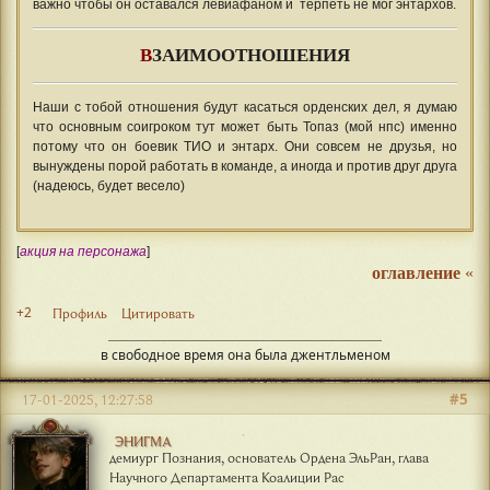
важно чтобы он оставался левиафаном и терпеть не мог энтархов.
В
ЗАИМООТНОШЕНИЯ
Наши с тобой отношения будут касаться орденских дел, я думаю
что основным соигроком тут может быть Топаз (мой нпс) именно
потому что он боевик ТИО и энтарх. Они совсем не друзья, но
вынуждены порой работать в команде, а иногда и против друг друга
(надеюсь, будет весело)
[
акция на персонажа
]
оглавление
«
+2
Профиль
Цитировать
в свободное время она была джентльменом
#5
17-01-2025, 12:27:58
ЭНИГМА
демиург Познания, основатель Ордена ЭльРан, глава
Научного Департамента Коалиции Рас