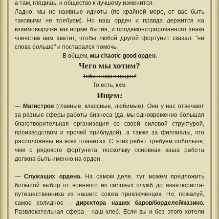
а там, глядишь, и общество к лучшему изменится.
Ладно, мы не наивные идиоты (по крайней мере, от вас быть
таковыми не требуем). Но наш орден и правда держится на
взаимовыручке как норме бытия, и продемонстрированного знака
членства вам хватит, чтобы любой другой фортунит сказал: "ни
слова больше" и постарался помочь.
В общем,
мы chaotic good орден.
Чего мы хотим?
Тебя к нам в орден!
То есть, кхм.
Ищем:
—
Магистров
(главные, классные, любимые). Они у нас отвечают
за разные сферы работы бизнеса (да, мы одновременно большая
благотворительная организация со своей силовой структурой,
производством и прочей приблудой), а также за филлиалы, что
расположены на всех планетах. С этих ребят требуем побольше,
чем с рядового фортунита, поскольку основная ваша работа
должна быть именно на орден.
—
Служащих ордена.
На самом деле, тут можем предложить
большой выбор от военного из силовых служб до авантюриста-
путешественника из нашего союза приключенцев. Но, пожалуй,
самое солидное -
директора наших баров/борделей/казино.
Развлекательная сфера - наш хлеб. Если вы и без этого хотели