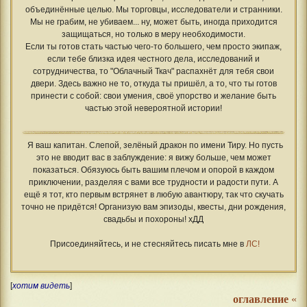
объединённые целью. Мы торговцы, исследователи и странники.
Мы не грабим, не убиваем... ну, может быть, иногда приходится
защищаться, но только в меру необходимости.
Если ты готов стать частью чего-то большего, чем просто экипаж,
если тебе близка идея честного дела, исследований и
сотрудничества, то "Облачный Ткач" распахнёт для тебя свои
двери. Здесь важно не то, откуда ты пришёл, а то, что ты готов
принести с собой: свои умения, своё упорство и желание быть
частью этой невероятной истории!
Я ваш капитан. Слепой, зелёный дракон по имени Тиру. Но пусть
это не вводит вас в заблуждение: я вижу больше, чем может
показаться. Обязуюсь быть вашим плечом и опорой в каждом
приключении, разделяя с вами все трудности и радости пути. А
ещё я тот, кто первым встрянет в любую авантюру, так что скучать
точно не придётся! Организую вам эпизоды, квесты, дни рождения,
свадьбы и похороны! хДД
Присоединяйтесь, и не стесняйтесь писать мне в
ЛС!
[
хотим видеть
]
оглавление
«