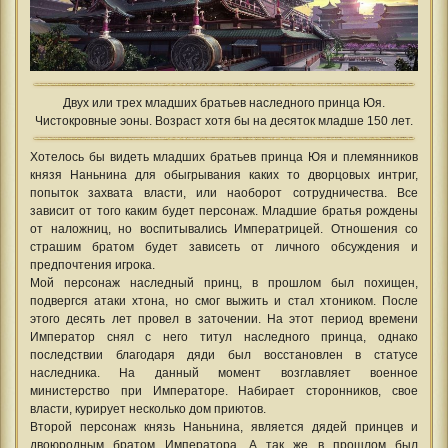
Двух или трех младших братьев наследного принца Юя.
Чистокровные эоны. Возраст хотя бы на десяток младше 150 лет.
Хотелось бы видеть младших братьев принца Юя и племянников
князя Наньнина для обыгрывания каких то дворцовых интриг,
попыток захвата власти, или наоборот сотрудничества. Все
зависит от того каким будет персонаж. Младшие братья рождены
от наложниц, но воспитывались Императрицей. Отношения со
страшим братом будет зависеть от личного обсуждения и
предпочтения игрока.
Мой персонаж наследный принц, в прошлом был похищен,
подвергся атаки хтона, но смог выжить и стал хтоником. После
этого десять лет провел в заточении. На этот период времени
Император снял с него титул наследного принца, однако
последствии благодаря дяди был восстановлен в статусе
наследника. На данный момент возглавляет военное
министерство при Императоре. Набирает сторонников, свое
власти, курирует несколько дом приютов.
Второй персонаж князь Наньнина, является дядей принцев и
двоюродным братом Императора. А так же в прошлом был