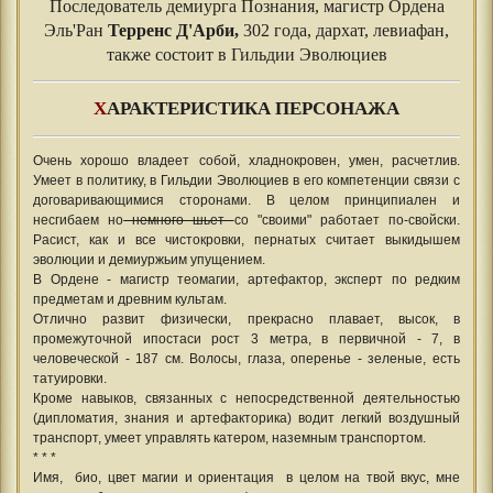
Последователь демиурга Познания, магистр Ордена
Эль'Ран
Терренс Д'Арби,
302 года, дархат, левиафан,
также состоит в Гильдии Эволюциев
Х
АРАКТЕРИСТИКА ПЕРСОНАЖА
Очень хорошо владеет собой, хладнокровен, умен, расчетлив.
Умеет в политику, в Гильдии Эволюциев в его компетенции связи с
договаривающимися сторонами. В целом принципиален и
несгибаем но
немного шьет
со "своими" работает по-свойски.
Расист, как и все чистокровки, пернатых считает выкидышем
эволюции и демиуржьим упущением.
В Ордене - магистр теомагии, артефактор, эксперт по редким
предметам и древним культам.
Отлично развит физически, прекрасно плавает, высок, в
промежуточной ипостаси рост 3 метра, в первичной - 7, в
человеческой - 187 см. Волосы, глаза, оперенье - зеленые, есть
татуировки.
Кроме навыков, связанных с непосредственной деятельностью
(дипломатия, знания и артефакторика) водит легкий воздушный
транспорт, умеет управлять катером, наземным транспортом.
* * *
Имя, био, цвет магии и ориентация в целом на твой вкус, мне