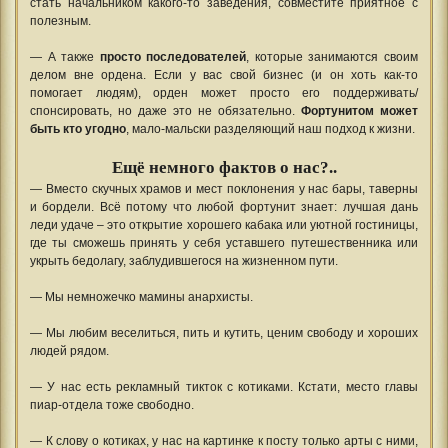
стать начальником какого-то заведения, совместите приятное с
полезным.
— А также
просто последователей
, которые занимаются своим
делом вне ордена. Если у вас свой бизнес (и он хоть как-то
помогает людям), орден может просто его поддерживать/
спонсировать, но даже это не обязательно.
Фортунитом может
быть кто угодно
, мало-мальски разделяющий наш подход к жизни.
Ещё немного фактов о нас?..
— Вместо скучных храмов и мест поклонения у нас бары, таверны
и бордели. Всё потому что любой фортунит знает: лучшая дань
леди удаче – это открытие хорошего кабака или уютной гостиницы,
где ты сможешь принять у себя уставшего путешественника или
укрыть бедолагу, заблудившегося на жизненном пути.
— Мы немножечко мамины анархисты.
— Мы любим веселиться, пить и кутить, ценим свободу и хороших
людей рядом.
— У нас есть рекламный тикток с котиками. Кстати, место главы
пиар-отдела тоже свободно.
— К слову о котиках, у нас на картинке к посту только арты с ними,