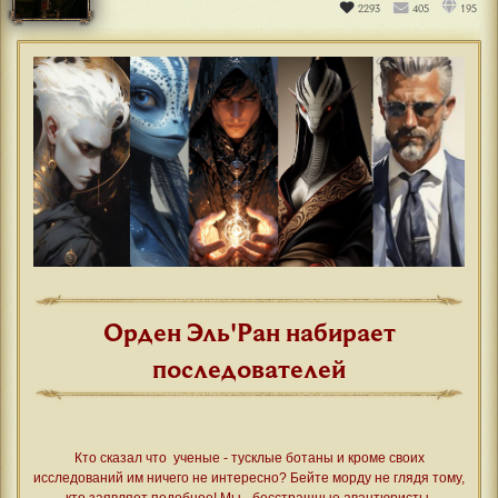
2293
405
195
Орден Эль'Ран набирает
последователей
Кто сказал что ученые - тусклые ботаны и кроме своих
исследований им ничего не интересно? Бейте морду не глядя тому,
кто заявляет подобное! Мы - бесстрашные авантюристы,