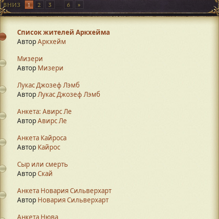
ВНИЗ
1
2
3
...
6
Список жителей Аркхейма
Автор
Аркхейм
Мизери
Автор
Mизери
Лукас Джозеф Лэмб
Автор
Лукас Джозеф Лэмб
Анкета: Авирс Ле
Автор
Авирс Ле
Анкета Кайроса
Автор
Кайрос
Сыр или смерть
Автор
Скай
Анкета Новария Сильверхарт
Автор
Новария Сильверхарт
Анкета Нюва