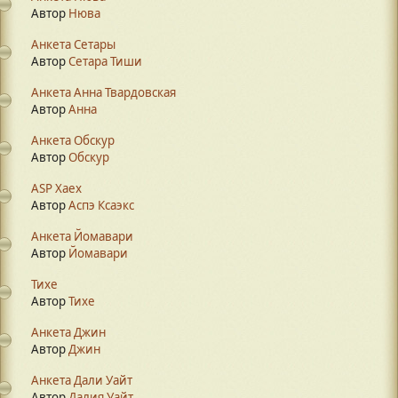
Автор
Нюва
Анкета Сетары
Автор
Сетара Тиши
Анкета Анна Твардовская
Автор
Анна
Анкета Обскур
Автор
Обскур
ASP Xaex
Автор
Аспэ Ксаэкс
Анкета Йомавари
Автор
Йомавари
Тихе
Автор
Тихе
Анкета Джин
Автор
Джин
Анкета Дали Уайт
Автор
Далия Уайт