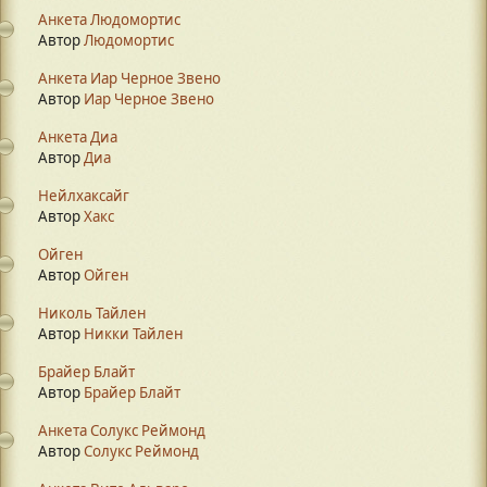
Анкета Людомортис
Автор
Людомортис
Анкета Иар Черное Звено
Автор
Иар Черное Звено
Анкета Диа
Автор
Диа
Нейлхаксайг
Автор
Хакс
Ойген
Автор
Ойген
Николь Тайлен
Автор
Никки Тайлен
Брайер Блайт
Автор
Брайер Блайт
Анкета Солукс Реймонд
Автор
Солукс Реймонд