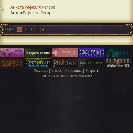
Анкета Рафаэля Легаре
Автор
Рафаэль Легаре
ВВЕРХ
1
2
3
...
6
|
|
Помощь
Условия и правила
Вверх ▲
,
SMF 2.1.4 © 2023
Simple Machines