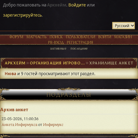
Добро пожаловать на
Аркхейм
.
Войдите
или
зарегистрируйтесь
.
ФОРУМ
МАТЧАСТЬ
ПОИСК
ПОЛЬЗОВАТЕЛИ
ВОЙТИ
МАГАЗИН
PR-ВХОД
РЕГИСТРАЦИЯ
активные
последние
АРКХЕЙМ
►
ОРГАНИЗАЦИЯ ИГРОВОГО ПРОЦЕССА
►
ХРАНИЛИЩЕ АНКЕТ
Нюва
и 9 гостей просматривают этот раздел.
ПОДРАЗДЕЛЫ
Архив анкет
23-05-2026, 11:00:36
Анкета Инфирмукса
от
Инфирмукс