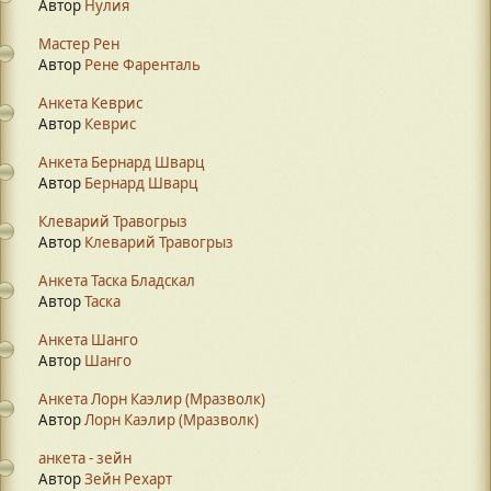
Автор
Нулия
Мастер Рен
Автор
Рене Фаренталь
Анкета Кеврис
Автор
Кеврис
Анкета Бернард Шварц
Автор
Бернард Шварц
Клеварий Травогрыз
Автор
Клеварий Травогрыз
Анкета Таска Бладскал
Автор
Таска
Анкета Шанго
Автор
Шанго
Анкета Лорн Каэлир (Мразволк)
Автор
Лорн Каэлир (Мразволк)
анкета - зейн
Автор
Зейн Рехарт