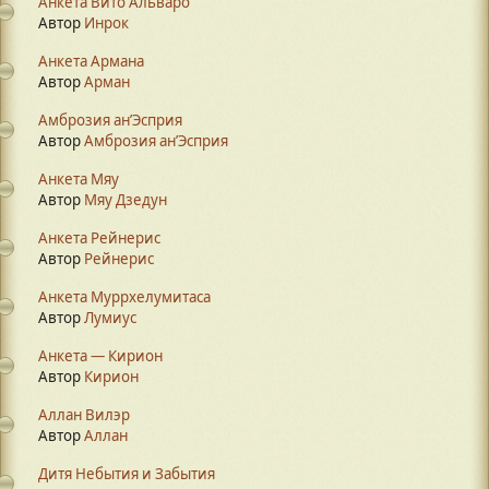
Анкета Вито Альваро
Автор
Инрок
Анкета Армана
Автор
Арман
Амброзия ан’Эсприя
Автор
Амброзия ан’Эсприя
Анкета Мяу
Автор
Мяу Дзедун
Анкета Рейнерис
Автор
Рейнерис
Анкета Муррхелумитаса
Автор
Лумиус
Анкета — Кирион
Автор
Кирион
Аллан Вилэр
Автор
Аллан
Дитя Небытия и Забытия