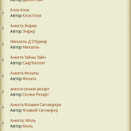
Клок-Клок
Автор
Клок Клок
Анкета Энфир
Автор
Энфир
Микаэль Д О'Бриар
Автор
Микаэль
Анкета Тайны Тайн
Автор
Саар’Келлат
Анкета Фехаты
Автор
Фехата
анкета сенжи рехарт
Автор
Сенжи Рехарт
Анкета Флавия Сигнифера
Автор
Флавий Сигнифер
Анкета: Моль
Автор
Моль