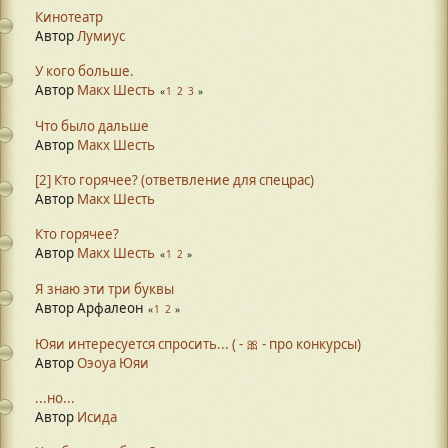
Кинотеатр
Автор
Лумиус
У кого больше.
Автор
Макх Шесть
1
2
3
Что было дальше
Автор
Макх Шесть
[2] Кто горячее? (ответвление для спецрас)
Автор
Макх Шесть
Кто горячее?
Автор
Макх Шесть
1
2
Я знаю эти три буквы
Автор Арфалеон
1
2
Юяи интересуется спросить... ( - 🎀 - про конкурсы)
Автор
Оэоуа Юяи
...но...
Автор
Исида