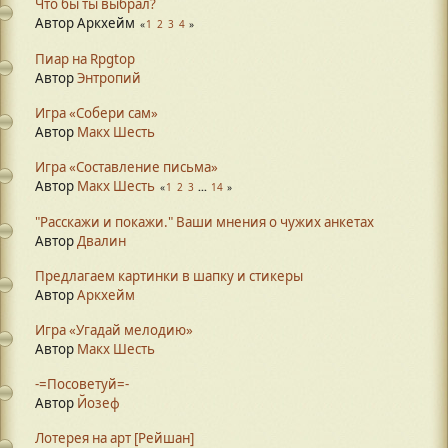
Что бы ты выбрал?
Автор Аркхейм
1
2
3
4
Пиар на Rpgtop
Автор
Энтропий
Игра «Собери сам»
Автор
Макх Шесть
Игра «Составление письма»
Автор
Макх Шесть
1
2
3
...
14
"Расскажи и покажи." Ваши мнения о чужих анкетах
Автор
Двалин
Предлагаем картинки в шапку и стикеры
Автор
Аркхейм
Игра «Угадай мелодию»
Автор
Макх Шесть
-=Посоветуй=-
Автор
Йозеф
Лотерея на арт [Рейшан]