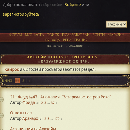
Добро пожаловать на
Аркхейм
.
Войдите
или
зарегистрируйтесь
.
ФОРУМ
МАТЧАСТЬ
ПОИСК
ПОЛЬЗОВАТЕЛИ
ВОЙТИ
МАГАЗИН
PR-ВХОД
РЕГИСТРАЦИЯ
активные
последние
АРКХЕЙМ
►
ПО ТУ СТОРОНУ ВСЕЛЕННОЙ
►
БЕЗУДЕРЖНОЕ ОБЩЕНИЕ
Кайрос
и 62 гостей просматривают этот раздел.
ВНИЗ
1
2
21+ Флуд №47 - Аномалия. "Зазеркалье. остров Рока"
Автор
Фрида
1
2
3
...
37
Ответы на +
Автор
Аранарх
1
2
3
...
170
Ассоциации на Аркхейм