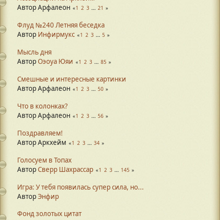
Автор Арфалеон
1
2
3
...
21
Флуд №240 Летняя беседка
Автор
Инфирмукс
1
2
3
...
5
Мысль дня
Автор
Оэоуа Юяи
1
2
3
...
85
Смешные и интересные картинки
Автор Арфалеон
1
2
3
...
50
Что в колонках?
Автор Арфалеон
1
2
3
...
56
Поздравляем!
Автор Аркхейм
1
2
3
...
34
Голосуем в Топах
Автор
Сверр Шахрассар
1
2
3
...
145
Игра: У тебя появилась супер сила, но...
Автор
Энфир
Фонд золотых цитат