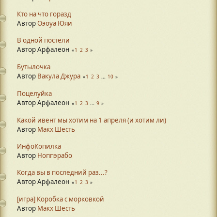
Кто на что горазд
Автор
Оэоуа Юяи
В одной постели
Автор Арфалеон
1
2
3
Бутылочка
Автор
Вакула Джура
1
2
3
...
10
Поцелуйка
Автор Арфалеон
1
2
3
...
9
Какой ивент мы хотим на 1 апреля (и хотим ли)
Автор
Макх Шесть
ИнфоКопилка
Автор
Ноппэрабо
Когда вы в последний раз...?
Автор Арфалеон
1
2
3
[игра] Коробка с морковкой
Автор
Макх Шесть