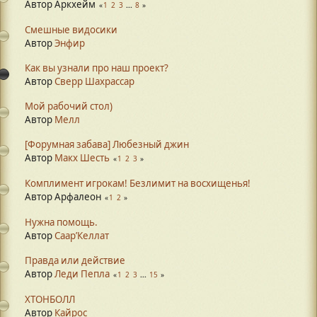
Автор Аркхейм
1
2
3
...
8
Смешные видосики
Автор
Энфир
Как вы узнали про наш проект?
Автор
Сверр Шахрассар
Мой рабочий стол)
Автор
Мелл
[Форумная забава] Любезный джин
Автор
Макх Шесть
1
2
3
Комплимент игрокам! Безлимит на восхищенья!
Автор Арфалеон
1
2
Нужна помощь.
Автор
Саар’Келлат
Правда или действие
Автор
Леди Пепла
1
2
3
...
15
ХТОНБОЛЛ
Автор
Кайрос