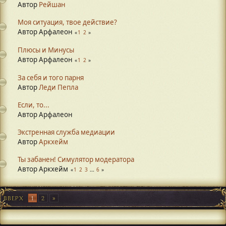
Автор
Рейшан
Моя ситуация, твое действие?
Автор Арфалеон
1
2
Плюсы и Минусы
Автор Арфалеон
1
2
За себя и того парня
Автор
Леди Пепла
Если, то...
Автор Арфалеон
Экстренная служба медиации
Автор
Аркхейм
Ты забанен! Симулятор модератора
Автор Аркхейм
1
2
3
...
6
ВВЕРХ
1
2