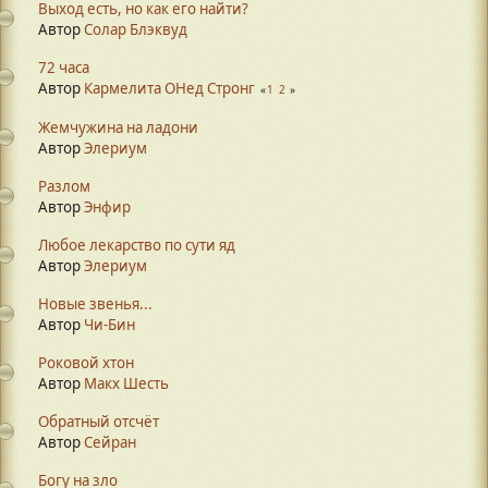
Выход есть, но как его найти?
Автор
Солар Блэквуд
72 часа
Автор
Кармелита ОНед Стронг
1
2
Жемчужина на ладони
Автор
Элериум
Разлом
Автор
Энфир
Любое лекарство по сути яд
Автор
Элериум
Новые звенья...
Автор
Чи-Бин
Роковой хтон
Автор
Макх Шесть
Обратный отсчёт
Автор
Сейран
Богу на зло