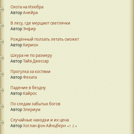
Охота на Изюбра
Автор
Анейра
В лесу, где мерцают светлячки
Автор
Энфир
Рождённый ползать летать сможет
Автор
Кирион
Шкура не по размеру
Автор
Тайя Джессар
Прогулка за костями
Автор
Фехата
Падение в бездну
Автор
Кайрос
По следам забытых богов
Автор
Элериум
Случайные находки и их цена
Автор
Хоглан фон Айнцберн
1
2