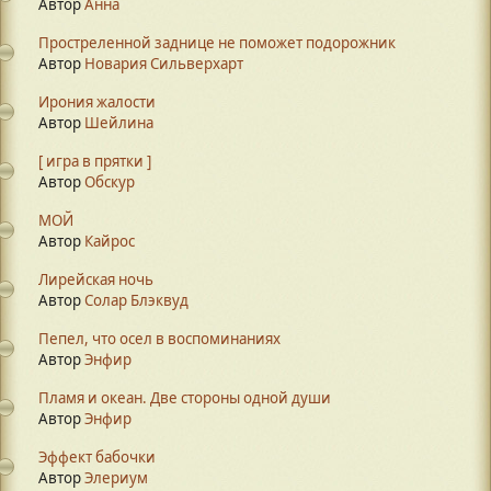
Автор
Анна
Простреленной заднице не поможет подорожник
Автор
Новария Сильверхарт
Ирония жалости
Автор
Шейлина
[ игра в прятки ]
Автор
Обскур
МОЙ
Автор
Кайрос
Лирейская ночь
Автор
Солар Блэквуд
Пепел, что осел в воспоминаниях
Автор
Энфир
Пламя и океан. Две стороны одной души
Автор
Энфир
Эффект бабочки
Автор
Элериум