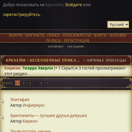
Добро пожаловать на
Аркхейм
.
Войдите
или
зарегистрируйтесь
.
ФОРУМ
МАТЧАСТЬ
ПОИСК
ПОЛЬЗОВАТЕЛИ
ВОЙТИ
МАГАЗИН
PR-ВХОД
РЕГИСТРАЦИЯ
активные
последние
АРКХЕЙМ
►
БЕСКОНЕЧНЫЕ ПРИКЛЮЧЕНИЯ
►
ЛИЧНЫЕ ЭПИЗОДЫ
Кирион
,
Тиарра Эверли
(+ 1 Скрыт) и 3 гостей просматривают
этот раздел.
ВНИЗ
1
2
3
...
6
Эпитафия
Автор
Инфирмукс
Бриллианты — лучшие друзья девушек
Автор
Кирион
Тихая поступь закона