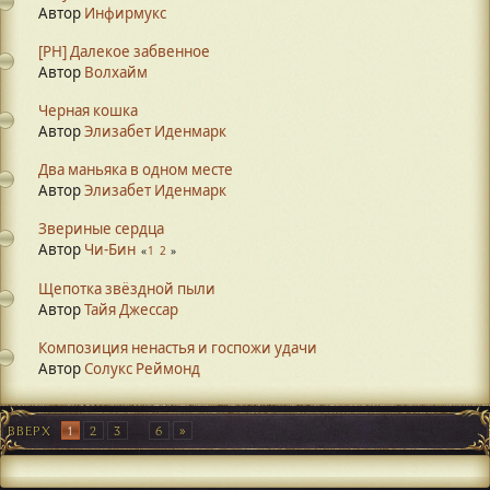
Автор
Инфирмукс
[PH] Далекое забвенное
Автор
Волхайм
Черная кошка
Автор
Элизабет Иденмарк
Два маньяка в одном месте
Автор
Элизабет Иденмарк
Звериные сердца
Автор
Чи-Бин
1
2
Щепотка звёздной пыли
Автор
Тайя Джессар
Композиция ненастья и госпожи удачи
Автор
Солукс Реймонд
ВВЕРХ
1
2
3
...
6