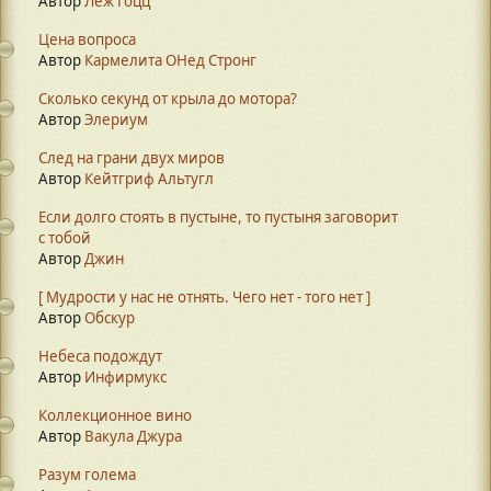
Автор
Леж Гоцц
Цена вопроса
Автор
Кармелита ОНед Стронг
Сколько секунд от крыла до мотора?
Автор
Элериум
След на грани двух миров
Автор
Кейтгриф Альтугл
Если долго стоять в пустыне, то пустыня заговорит
с тобой
Автор
Джин
[ Мудрости у нас не отнять. Чего нет - того нет ]
Автор
Обскур
Небеса подождут
Автор
Инфирмукс
Коллекционное вино
Автор
Вакула Джура
Разум голема