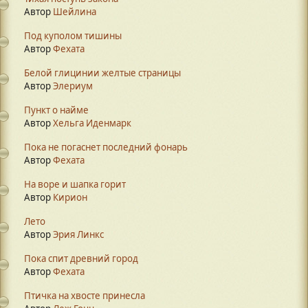
Автор
Шейлина
Под куполом тишины
Автор
Фехата
Белой глицинии желтые страницы
Автор
Элериум
Пункт о найме
Автор
Хельга Иденмарк
Пока не погаснет последний фонарь
Автор
Фехата
На воре и шапка горит
Автор
Кирион
Лето
Автор
Эрия Линкс
Пока спит древний город
Автор
Фехата
Птичка на хвосте принесла