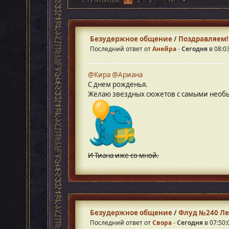
Безудержное общение
/
Поздравляем!
Последний ответ от
Анейра
-
Сегодня
в 08:0
@Кира
@Ариана
С днем рожденья.
Желаю звездных сюжетов с самыми необ
И Тиана иже со мной.
Безудержное общение
/
Флуд №240 Ле
Последний ответ от
Свора
-
Сегодня
в 07:50: