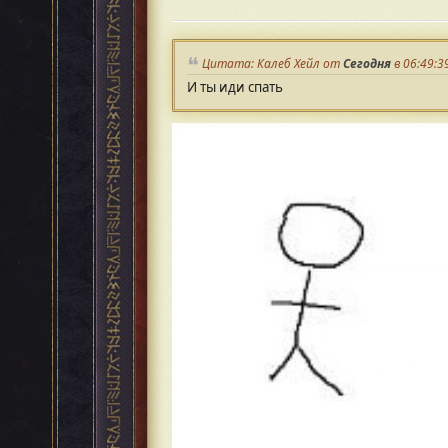
Цитата: Калеб Хейл от
Сегодня
в 06:49:3
И ты иди спать