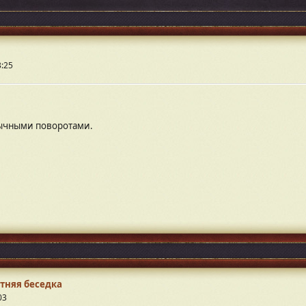
3:25
ычными поворотами.
тняя беседка
03