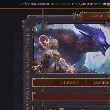
Добро пожаловать на
Аркхейм
.
Войдите
или
зарегист
ФОРУМ
М
АКТИВ ИЮЛЯ
МАРАФОН
СТРАНИЦЫ
1
2
3
...
10