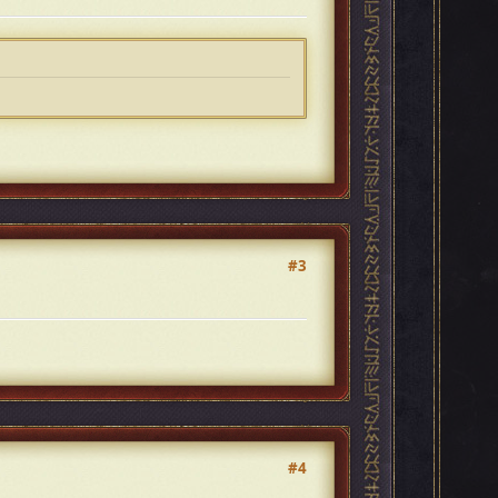
#3
#4