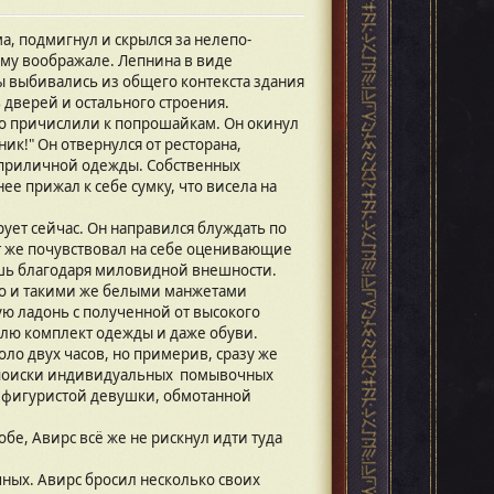
ма, подмигнул и скрылся за нелепо-
ому воображале. Лепнина в виде
 выбивались из общего контекста здания
ь дверей и остального строения.
его причислили к попрошайкам. Он окинул
ик!" Он отвернулся от ресторана,
е приличной одежды. Собственных
е прижал к себе сумку, что висела на
ет сейчас. Он направился блуждать по
ут же почувствовал на себе оценивающие
ишь благодаря миловидной внешности.
ло и такими же белыми манжетами
ую ладонь с полученной от высокого
елю комплект одежды и даже обуви.
ло двух часов, но примерив, сразу же
на поиски индивидуальных помывочных
м фигуристой девушки, обмотанной
бе, Авирс всё же не рискнул идти туда
ных. Авирс бросил несколько своих