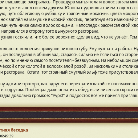
риглашающе раскрылась. Процедура мытья тела и волос заняла мин
арень уже вышел совсем другим. Юноша с удовольствием надел на с
ую, чуть облегающую рубашку и тряпочные мокасины цвета мокрого а
нок заплёл на макушке высокий хвостик, перетянул его имеющейся
щими чуть ниже самих волос концами. Напоследок рассчесал свой хв
 направился в сторону того вычурного ресторана.
узнал гостя или, что более вероятно: сделал вид, что не узнаёт. Те
ольно от волнения прикусив нижнюю губу. Ему нужна эта работа. 
, он последовал в общий зал, стараясь сильно не пялиться по сто
м, но по мнению самого посетителя - безвкусным. На небольшой сце
ёской с приколотой в волосах алой розой. За несколькими столика
 ресторана. Кстати, тот странный смуглый эльф тоже присутствовал
ону администратора, как вдруг его перехватил какой-то напомаженн
и его другом. Пообещал даже оплатить обед, если лисёныш скрасит 
издал довольно громкое: "Уурк!" и подросток всё же принял приглаш
тняя беседка
06:49:39