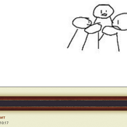
рит
10:17