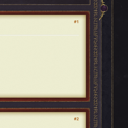
#1
#2