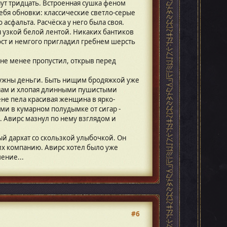
ут тридцать. Встроенная сушка феном
ебя обновки: классические светло-серые
сфальта. Расчёска у него была своя.
 узкой белой лентой. Никаких бантиков
ост и немгого пригладил гребнем шерсть
м не менее пропустил, открыв перед
Нужны деньги. Быть нищим бродяжкой уже
ронам и хлопая длинными пушистыми
не пела красивая женщина в ярко-
ми в кумарном полудымке от сигар -
. Авирс мазнул по нему взглядом и
ый дархат со скользкой улыбочкой. Он
их компанию. Авирс хотел было уже
ение...
#6