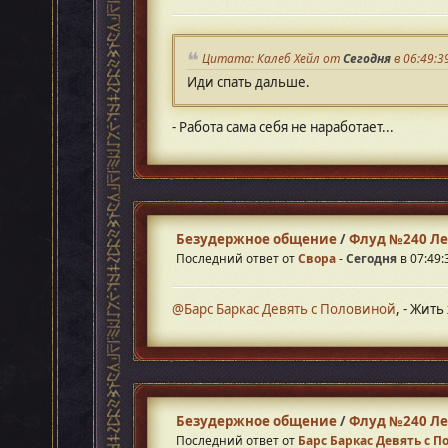
Цитата: Калеб Хейл от
Сегодня
в 06:49:3
Иди спать дальше.
- Работа сама себя не наработает...
Безудержное общение
/
Флуд №240 Ле
Последний ответ от
Свора
-
Сегодня
в 07:49:
@Барс Баркас Девять с Половиной
, - Жит
Безудержное общение
/
Флуд №240 Ле
Последний ответ от
Барс Баркас Девять с 