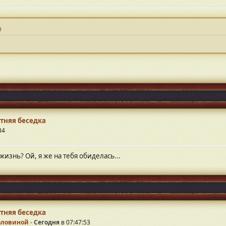
9
тняя беседка
34
ь жизнь? Ой, я же на тебя обиделась...
тняя беседка
Половиной
-
Сегодня
в 07:47:53