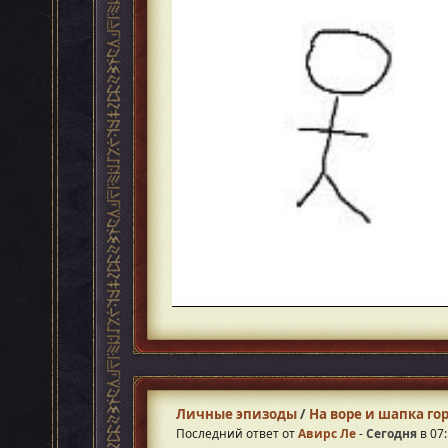
Личные эпизоды
/
На воре и шапка го
Последний ответ от
Авирс Ле
-
Сегодня
в 07: