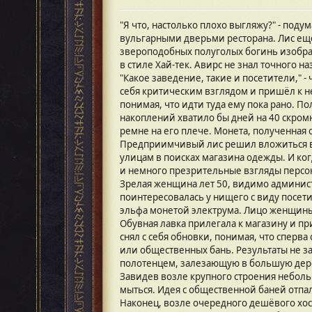
"Я что, настолько плохо выгляжу?" - поду
вульгарными дверьми ресторана. Лис ещё
звероподобных полуголых богинь изобра
в стиле Хай-тек. Авирс не знал точного 
"Какое заведение, такие и посетители," 
себя критическим взглядом и пришёл к не
понимая, что идти туда ему пока рано. 
накоплений хватило бы дней на 40 скромн
ремне на его плече. Монета, полученная о
Предприимчивый лис решил вложиться в 
улицам в поисках магазина одежды. И ког
и немного презрительные взгляды персо
Зрелая женщина лет 50, видимо админист
поинтересовалась у нищего с виду посети
эльфа монетой электрума. Лицо женщины-
Обувная лавка прилегала к магазину и пр
снял с себя обновки, понимая, что спер
или общественных бань. Результаты не з
полотенцем, залезающую в большую дерев
Завидев возле крупного строения неболь
мыться. Идея с общественной баней отпа
Наконец, возле очередного дешёвого хос