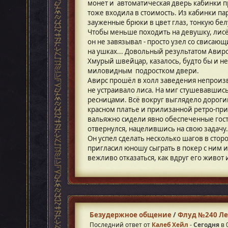
монет и автоматическая дверь кабинки п
тоже входила в стоимость. Из кабинки п
зауженные брюки в цвет глаз, тонкую бел
Чтобы меньше походить на девушку, лисё
он не завязывал - просто узел со свисаю
на ушках... Довольный результатом Авирс
Хмурый швейцар, казалось, будто бы и не 
миловидным подростком двери.
Авирс прошёл в холл заведения непроизв
не устраивало лиса. На миг стушевавшись
ресницами. Всё вокруг выглядело дороги
красном платье и прилизанной ретро-прич
вальяжно сидели явно обеспеченные гости
отвернулся, нацелившись на свою задачу.
Он успел сделать несколько шагов в стор
пригласил юношу сыграть в покер с ним 
вежливо отказаться, как вдруг его живот 
Безудержное общение
/
Флуд №240 Ле
Последний ответ от
Калеб Хейл
-
Сегодня
в 