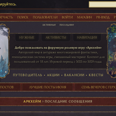
рируйтесь
.
АТЧАСТЬ
ПОИСК
ПОЛЬЗОВАТЕЛИ
ВОЙТИ
МАГАЗИН
PR-ВХОД
Р
активные
последние
НУЖНЫЕ
АКТИВИСТЫ
НАВИГАЦИЯ
Акции
Добро пожаловать на форумную ролевую игру «Аркхейм»
Авторский мир в антураже многожанровой фантастики,
эпизодическая система игры, смешанный мастеринг. Контент для
пользователей от 18 лет. Игровой период с 5025 по 5029 годы.
41 ПОСТОВ
31 ПОСТОВ
29 ПОСТОВ
24 ПОСТОВ
таблице игровой активности
ПУТЕВОДИТЕЛЬ
•
АКЦИИ
•
ВАКАНСИИ
•
КВЕСТЫ
 ПОСТОВ
ЛУЧШИЕ ПОСТЫ ИЮНЯ
СЕМЬ ВЕЧЕРОВ С ГЕР
АРКХЕЙМ
►
ПОСЛЕДНИЕ СООБЩЕНИЯ