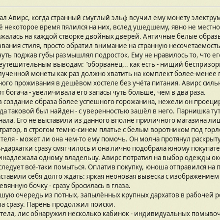
мал Авирс, когда странный смуглый эльф всучил ему монету электру
 некоторое время пялился на них, вслед ушедшему, явно не местн
жалась на каждой створке двойных дверей. Античные белые образы
названия стиля, просто обратил внимание на странную несочетаемост
- чуть поджав губы размышлял подросток. Ему не нравилось то, что 
утешительным выводам: "оборванец... как есть - нищий беспризорн
Полученной монеты как раз должно хватить на комплект более-мене
ого проживания в дешёвом хостеле без учёта питания. Авирс сильне
т богача - увеличивала его запасы чуть больше, чем в два раза.
создание образа более успешного горожанина, нежели он проециру
да таковой был найден - с уверенностью зашёл в него. Парнишка т
нала. Его не выставили из данного вполне приличного магазина л
ратор, в строгом тёмно-синем платье с белым воротником под гор
теля - может ли она чем-то ему помочь. Он молча протянул раскрыт
дархатки сразу смягчилось и она лично подобрала юному покупат
инадлежала одному владельцу. Авирс потратил на выбор одежды око
ва следует всё-таки помыться. Оплатив покупку, юноша отправился 
аставили себя долго ждать: яркая неоновая вывеска с изображение
янную бочку - сразу бросилась в глаза.
шую очередь из потных, запылённых крупных дархатов в рабочей ро
ла сразу. Парень продолжил поиски.
тела, лис обнаружил несколько кабинок - индивидуальных помывоч