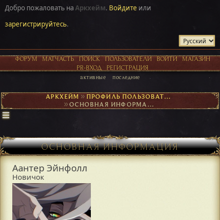
Добро пожаловать на
Аркхейм
.
Войдите
или
зарегистрируйтесь
.
ФОРУМ
МАТЧАСТЬ
ПОИСК
ПОЛЬЗОВАТЕЛИ
ВОЙТИ
МАГАЗИН
PR-ВХОД
РЕГИСТРАЦИЯ
активные
последние
АРКХЕЙМ
►
ПРОФИЛЬ ПОЛЬЗОВАТЕЛЯ ААНТЕР ЭЙНФОЛЛ
►
ОСНОВНАЯ ИНФОРМАЦИЯ
ОСНОВНАЯ ИНФОРМАЦИЯ
Аантер Эйнфолл
Новичок