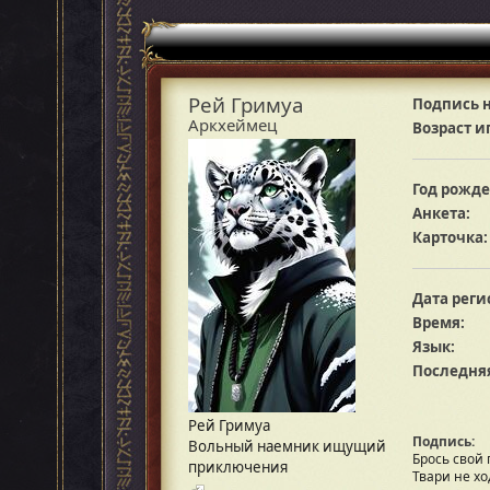
Рей Гримуа
Подпись н
Аркхеймец
Возраст и
Год рожде
Анкета:
Карточка:
Дата реги
Время:
Язык:
Последняя
Рей Гримуа
Подпись:
Вольный наемник ищущий
Брось свой 
приключения
Твари не хо