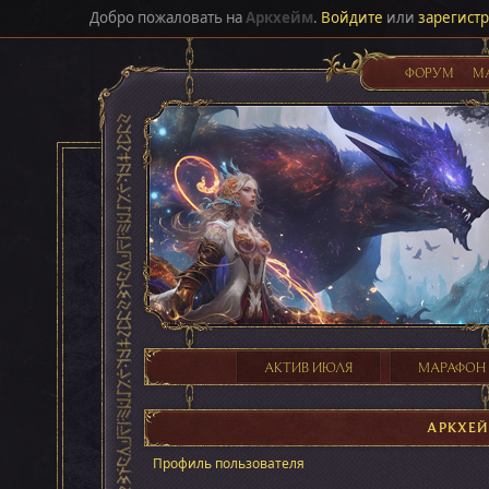
Добро пожаловать на
Аркхейм
.
Войдите
или
зарегист
ФОРУМ
М
АКТИВ ИЮЛЯ
МАРАФОН
АРКХЕ
Профиль пользователя