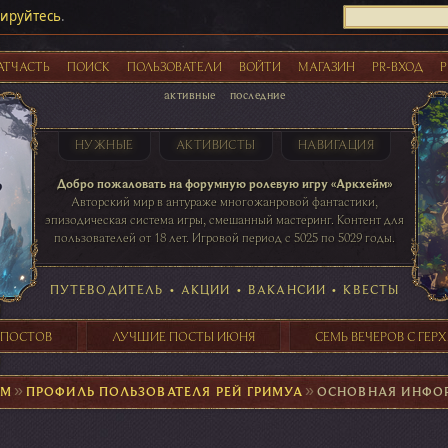
рируйтесь
.
АТЧАСТЬ
ПОИСК
ПОЛЬЗОВАТЕЛИ
ВОЙТИ
МАГАЗИН
PR-ВХОД
Р
активные
последние
НУЖНЫЕ
АКТИВИСТЫ
НАВИГАЦИЯ
Акции
Добро пожаловать на форумную ролевую игру «Аркхейм»
Авторский мир в антураже многожанровой фантастики,
эпизодическая система игры, смешанный мастеринг. Контент для
пользователей от 18 лет. Игровой период с 5025 по 5029 годы.
41 ПОСТОВ
31 ПОСТОВ
29 ПОСТОВ
24 ПОСТОВ
таблице игровой активности
ПУТЕВОДИТЕЛЬ
•
АКЦИИ
•
ВАКАНСИИ
•
КВЕСТЫ
 ПОСТОВ
ЛУЧШИЕ ПОСТЫ ИЮНЯ
СЕМЬ ВЕЧЕРОВ С ГЕР
ЙМ
►
ПРОФИЛЬ ПОЛЬЗОВАТЕЛЯ РЕЙ ГРИМУА
►
ОСНОВНАЯ ИНФО