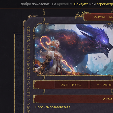
Добро пожаловать на
Аркхейм
.
Войдите
или
зарегист
ФОРУМ
М
АКТИВ ИЮЛЯ
МАРАФОН
АРК
Профиль пользователя