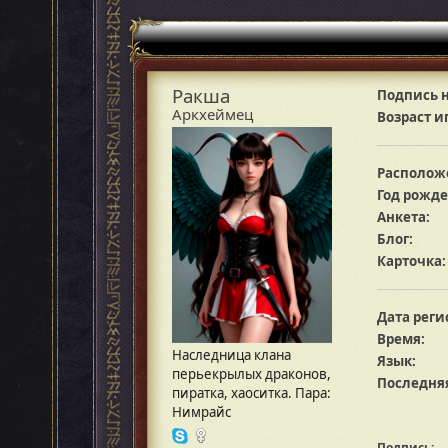
Ракша
Подпись н
Аркхеймец
Возраст и
Располож
Год рожде
Анкета:
Блог:
Карточка:
Дата реги
Время:
Наследница клана
Язык:
перьекрылых драконов,
Последняя
пиратка, хаоситка. Пара:
Нимрайс
Подпись: