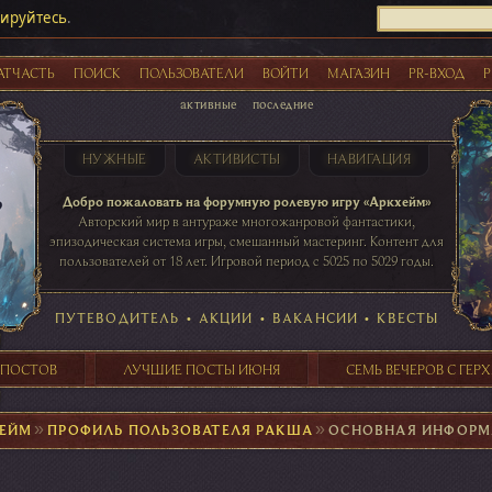
рируйтесь
.
АТЧАСТЬ
ПОИСК
ПОЛЬЗОВАТЕЛИ
ВОЙТИ
МАГАЗИН
PR-ВХОД
Р
активные
последние
НУЖНЫЕ
АКТИВИСТЫ
НАВИГАЦИЯ
Акции
Добро пожаловать на форумную ролевую игру «Аркхейм»
Авторский мир в антураже многожанровой фантастики,
эпизодическая система игры, смешанный мастеринг. Контент для
пользователей от 18 лет. Игровой период с 5025 по 5029 годы.
41 ПОСТОВ
31 ПОСТОВ
29 ПОСТОВ
24 ПОСТОВ
таблице игровой активности
ПУТЕВОДИТЕЛЬ
•
АКЦИИ
•
ВАКАНСИИ
•
КВЕСТЫ
 ПОСТОВ
ЛУЧШИЕ ПОСТЫ ИЮНЯ
СЕМЬ ВЕЧЕРОВ С ГЕР
ХЕЙМ
►
ПРОФИЛЬ ПОЛЬЗОВАТЕЛЯ РАКША
►
ОСНОВНАЯ ИНФОРМ