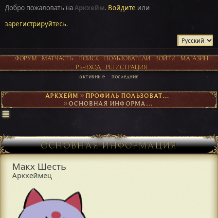
Добро пожаловать на
Аркхейм
.
Войдите
или
зарегистрируйтесь
.
ФОРУМ
МАТЧАСТЬ
ПОИСК
ПОЛЬЗОВАТЕЛИ
ВОЙТИ
МАГАЗИН
PR-ВХОД
РЕГИСТРАЦИЯ
активные
последние
АРКХЕЙМ
►
ПРОФИЛЬ ПОЛЬЗОВАТЕЛЯ МАКХ ШЕСТЬ
►
ОСНОВНАЯ ИНФОРМАЦИЯ
ОСНОВНАЯ ИНФОРМАЦИЯ
Макх Шесть
Аркхеймец