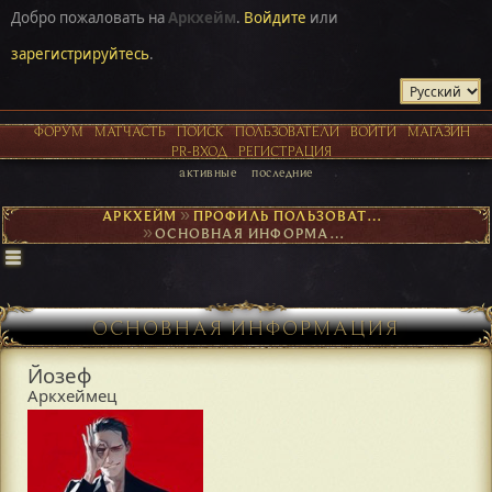
Добро пожаловать на
Аркхейм
.
Войдите
или
зарегистрируйтесь
.
ФОРУМ
МАТЧАСТЬ
ПОИСК
ПОЛЬЗОВАТЕЛИ
ВОЙТИ
МАГАЗИН
PR-ВХОД
РЕГИСТРАЦИЯ
активные
последние
АРКХЕЙМ
►
ПРОФИЛЬ ПОЛЬЗОВАТЕЛЯ ЙОЗЕФ
►
ОСНОВНАЯ ИНФОРМАЦИЯ
ОСНОВНАЯ ИНФОРМАЦИЯ
Йозеф
Аркхеймец