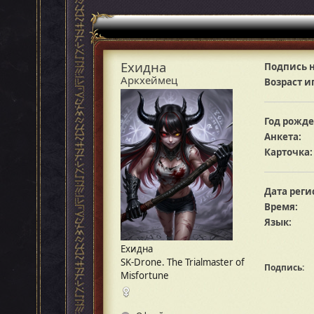
Ехидна
Подпись н
Аркхеймец
Возраст и
Год рожде
Анкета:
Карточка:
Дата реги
Время:
Язык:
Ехидна
SK-Drone. The Trialmaster of
Подпись:
Misfortune