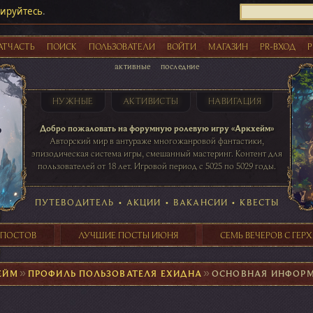
рируйтесь
.
АТЧАСТЬ
ПОИСК
ПОЛЬЗОВАТЕЛИ
ВОЙТИ
МАГАЗИН
PR-ВХОД
Р
активные
последние
НУЖНЫЕ
АКТИВИСТЫ
НАВИГАЦИЯ
Акции
Добро пожаловать на форумную ролевую игру «Аркхейм»
Авторский мир в антураже многожанровой фантастики,
эпизодическая система игры, смешанный мастеринг. Контент для
пользователей от 18 лет. Игровой период с 5025 по 5029 годы.
41 ПОСТОВ
31 ПОСТОВ
29 ПОСТОВ
24 ПОСТОВ
таблице игровой активности
ПУТЕВОДИТЕЛЬ
•
АКЦИИ
•
ВАКАНСИИ
•
КВЕСТЫ
 ПОСТОВ
ЛУЧШИЕ ПОСТЫ ИЮНЯ
СЕМЬ ВЕЧЕРОВ С ГЕР
ЕЙМ
►
ПРОФИЛЬ ПОЛЬЗОВАТЕЛЯ ЕХИДНА
►
ОСНОВНАЯ ИНФОР