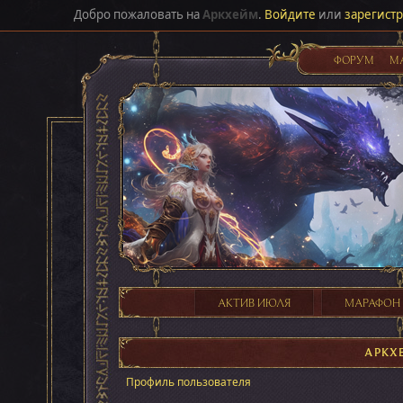
Добро пожаловать на
Аркхейм
.
Войдите
или
зарегист
ФОРУМ
М
АКТИВ ИЮЛЯ
МАРАФОН
АРКХ
Профиль пользователя