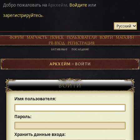
Добро пожаловать на
Аркхейм
.
Войдите
или
зарегистрируйтесь
.
ФОРУМ
МАТЧАСТЬ
ПОИСК
ПОЛЬЗОВАТЕЛИ
ВОЙТИ
МАГАЗИН
PR-ВХОД
РЕГИСТРАЦИЯ
активные
последние
АРКХЕЙМ
►
ВОЙТИ
ВОЙТИ
Имя пользователя:
Пароль:
Хранить данные входа: