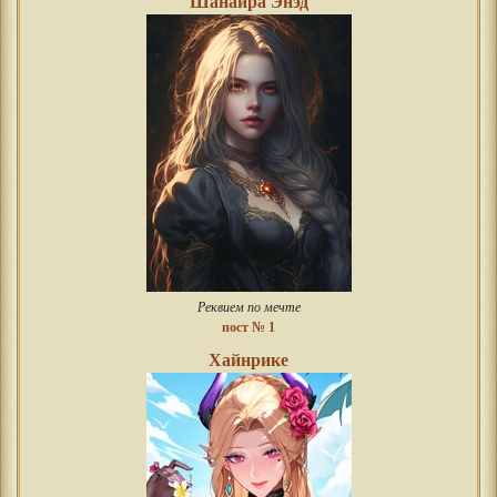
Шанайра Энэд
Реквием по мечте
пост № 1
Хайнрике