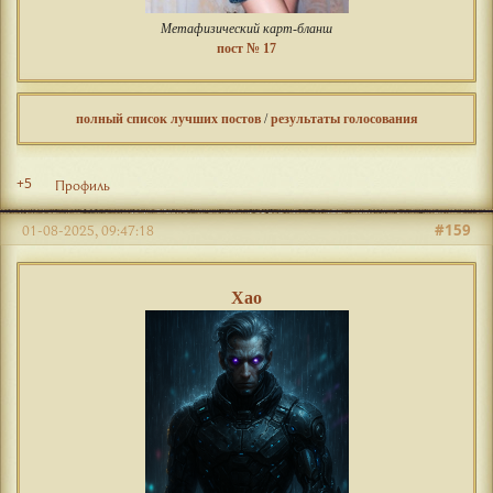
Метафизический карт-бланш
пост № 17
полный список лучших постов
/
результаты голосования
+5
Профиль
#159
01-08-2025, 09:47:18
Хао