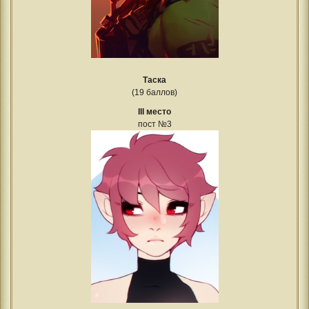
Таска
(19 баллов)
III место
пост №3