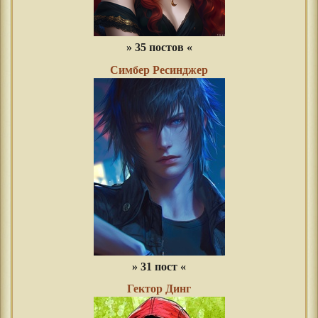
» 35 постов «
Симбер Ресинджер
» 31 пост «
Гектор Динг