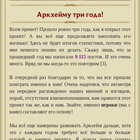
Аркхейму три года!
Всем привет! Прошло ровно три года, как я открыл этот
проект! А вы всё еще продолжаете наполнять его
жизнью! Здесь не будет итогов статистики, потому что
мне немного лениво их делать. Скажу лишь, что за
прошедший год мы написали
9 115
постов. И это очень
много. Вряд ли мы когда-то это повторим [3].
⠀⠀
В очередной раз благодарю за то, что вы все пришли
поиграть именно к нам! Очень надеемся, что несмотря
на нередкое расхождение наших мнений и взглядов,
порой, отсутствия взаимопонимания, вам нравится этот
проект так же, как и нам. Знайте, именно
игроки
(мы с
вами) составляют его основу!
⠀⠀
Мы всё еще намерены развивать Аркхейм дальше, хотя
это с каждым годом требует всё больше и больше
усилий и нашего ресурса. Я всегда хотел создать