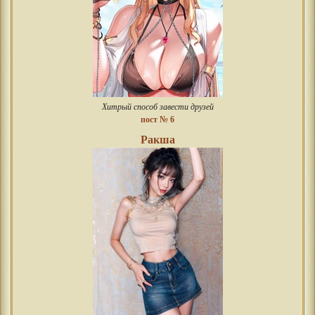
Хитрый способ завести друзей
пост № 6
Ракша