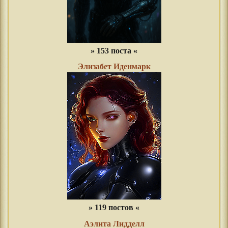
» 153 поста «
Элизабет Иденмарк
» 119 постов «
Аэлита Лидделл