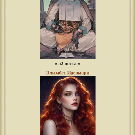
» 52 поста «
Элизабет Иденмарк