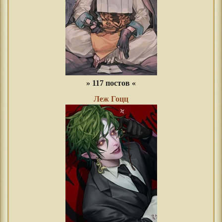
» 117 постов «
Леж Гоцц