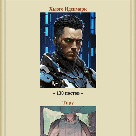
Хьюго Иденмарк
» 130 постов «
Тиру