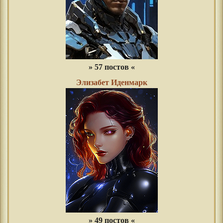
» 57 постов «
Элизабет Иденмарк
» 49 постов «