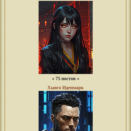
» 75 постов «
Хьюго Иденмарк