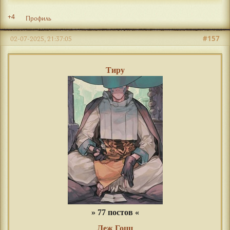
+4
Профиль
#157
02-07-2025, 21:37:05
Тиру
» 77 постов «
Леж Гоцц