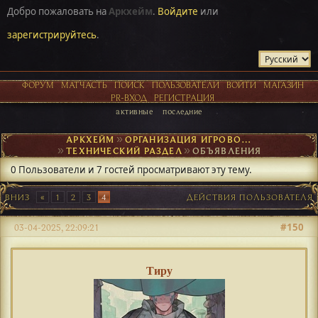
Добро пожаловать на
Аркхейм
.
Войдите
или
зарегистрируйтесь
.
ФОРУМ
МАТЧАСТЬ
ПОИСК
ПОЛЬЗОВАТЕЛИ
ВОЙТИ
МАГАЗИН
PR-ВХОД
РЕГИСТРАЦИЯ
активные
последние
АРКХЕЙМ
►
ОРГАНИЗАЦИЯ ИГРОВОГО ПРОЦЕССА
►
ТЕХНИЧЕСКИЙ РАЗДЕЛ
►
ОБЪЯВЛЕНИЯ
0 Пользователи и 7 гостей просматривают эту тему.
ВНИЗ
1
2
3
4
ДЕЙСТВИЯ ПОЛЬЗОВАТЕЛЯ
#150
03-04-2025, 22:09:21
Тиру