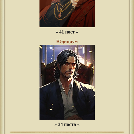
» 41 пост «
Юдициум
» 34 поста «