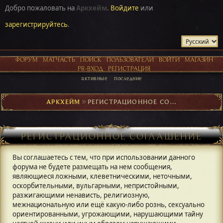
Добро пожаловать на
Аркхейм
.
Войдите
или
зарегистрируйтесь
.
ФОРУМ
МАТЧАСТЬ
ПОИСК
ПОЛЬЗОВАТЕЛИ
ВОЙТИ
МАГАЗИН
PR-ВХОД
РЕГИСТРАЦИЯ
активные
последние
АРКХЕЙМ
►
РЕГИСТРАЦИОННОЕ СОГЛАШЕНИЕ
РЕГИСТРАЦИОННОЕ СОГЛАШЕНИЕ
Вы соглашаетесь с тем, что при использовании данного
форума не будете размещать на нем сообщения,
являющиеся ложными, клеветническими, неточными,
оскорбительными, вульгарными, непристойными,
разжигающими ненависть, религиозную,
межнациональную или ещё какую-либо рознь, сексуально
ориентированными, угрожающими, нарушающими тайну