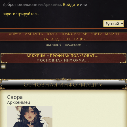
Добро пожаловать на
Аркхейм
.
Войдите
или
зарегистрируйтесь
.
ФОРУМ
МАТЧАСТЬ
ПОИСК
ПОЛЬЗОВАТЕЛИ
ВОЙТИ
МАГАЗИН
PR-ВХОД
РЕГИСТРАЦИЯ
активные
последние
АРКХЕЙМ
►
ПРОФИЛЬ ПОЛЬЗОВАТЕЛЯ СВОРА
►
ОСНОВНАЯ ИНФОРМАЦИЯ
ОСНОВНАЯ ИНФОРМАЦИЯ
Свора
Аркхеймец