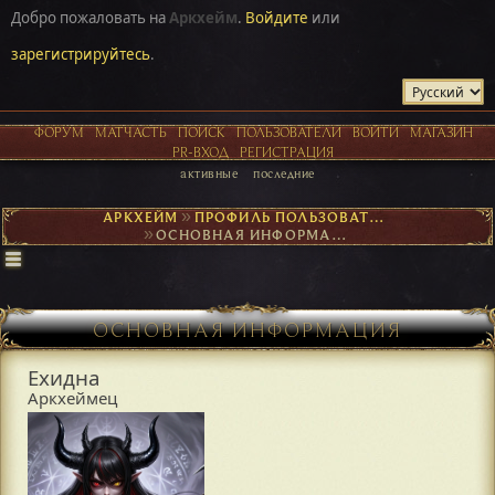
Добро пожаловать на
Аркхейм
.
Войдите
или
зарегистрируйтесь
.
ФОРУМ
МАТЧАСТЬ
ПОИСК
ПОЛЬЗОВАТЕЛИ
ВОЙТИ
МАГАЗИН
PR-ВХОД
РЕГИСТРАЦИЯ
активные
последние
АРКХЕЙМ
►
ПРОФИЛЬ ПОЛЬЗОВАТЕЛЯ ЕХИДНА
►
ОСНОВНАЯ ИНФОРМАЦИЯ
ОСНОВНАЯ ИНФОРМАЦИЯ
Ехидна
Аркхеймец