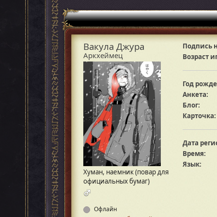
Вакула Джура
Подпись н
Аркхеймец
Возраст и
Год рожде
Анкета:
Блог:
Карточка:
Дата реги
Время:
Язык:
Хуман, наемник (повар для
официальных бумаг)
Офлайн