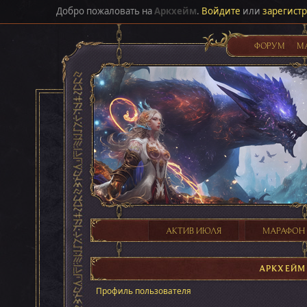
Добро пожаловать на
Аркхейм
.
Войдите
или
зарегист
ФОРУМ
М
АКТИВ ИЮЛЯ
МАРАФОН
АРКХЕЙМ
Профиль пользователя