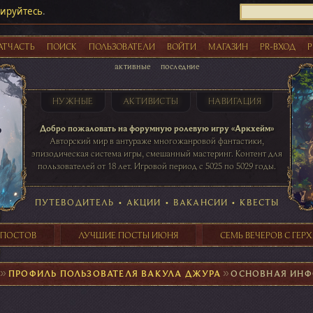
рируйтесь
.
АТЧАСТЬ
ПОИСК
ПОЛЬЗОВАТЕЛИ
ВОЙТИ
МАГАЗИН
PR-ВХОД
Р
активные
последние
НУЖНЫЕ
АКТИВИСТЫ
НАВИГАЦИЯ
Акции
Добро пожаловать на форумную ролевую игру «Аркхейм»
Авторский мир в антураже многожанровой фантастики,
эпизодическая система игры, смешанный мастеринг. Контент для
пользователей от 18 лет. Игровой период с 5025 по 5029 годы.
41 ПОСТОВ
31 ПОСТОВ
29 ПОСТОВ
24 ПОСТОВ
таблице игровой активности
ПУТЕВОДИТЕЛЬ
•
АКЦИИ
•
ВАКАНСИИ
•
КВЕСТЫ
 ПОСТОВ
ЛУЧШИЕ ПОСТЫ ИЮНЯ
СЕМЬ ВЕЧЕРОВ С ГЕР
►
ПРОФИЛЬ ПОЛЬЗОВАТЕЛЯ ВАКУЛА ДЖУРА
►
ОСНОВНАЯ ИН