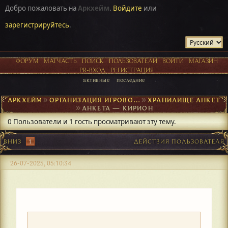
Добро пожаловать на
Аркхейм
.
Войдите
или
зарегистрируйтесь
.
ФОРУМ
МАТЧАСТЬ
ПОИСК
ПОЛЬЗОВАТЕЛИ
ВОЙТИ
МАГАЗИН
PR-ВХОД
РЕГИСТРАЦИЯ
активные
последние
АРКХЕЙМ
►
ОРГАНИЗАЦИЯ ИГРОВОГО ПРОЦЕССА
►
ХРАНИЛИЩЕ АНКЕТ
►
АНКЕТА — КИРИОН
0 Пользователи и 1 гость просматривают эту тему.
ВНИЗ
1
ДЕЙСТВИЯ ПОЛЬЗОВАТЕЛЯ
26-07-2025, 05:10:34