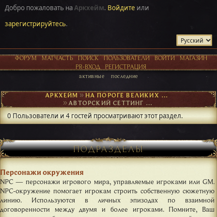
Добро пожаловать на
Аркхейм
.
Войдите
или
зарегистрируйтесь
.
ФОРУМ
МАТЧАСТЬ
ПОИСК
ПОЛЬЗОВАТЕЛИ
ВОЙТИ
МАГАЗИН
PR-ВХОД
РЕГИСТРАЦИЯ
активные
последние
АРКХЕЙМ
►
НА ПОРОГЕ ВЕЛИКИХ ОТКРЫТИЙ
►
АВТОРСКИЙ СЕТТИНГ И NPC
0 Пользователи и 4 гостей просматривают этот раздел.
ПОДРАЗДЕЛЫ
Персонажи окружения
NPC — персонажи игрового мира, управляемые игроками или GM.
NPC-окружение помогает игрокам строить собственную сюжетную
линию. Используются в личных эпизодах по взаимной
договоренности между двумя и более игроками. Помните, Ваш