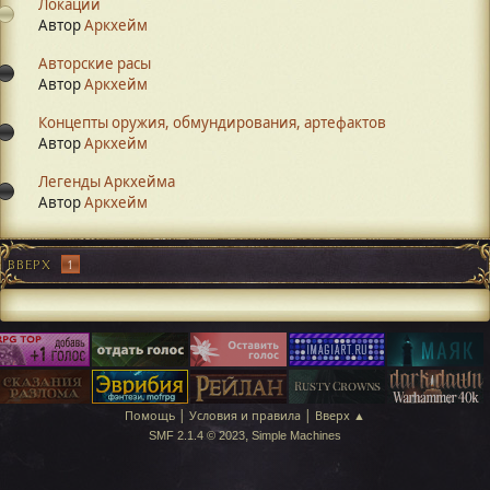
Локации
Автор
Аркхейм
Авторские расы
Автор
Аркхейм
Концепты оружия, обмундирования, артефактов
Автор
Аркхейм
Легенды Аркхейма
Автор
Аркхейм
ВВЕРХ
1
|
|
Помощь
Условия и правила
Вверх ▲
,
SMF 2.1.4 © 2023
Simple Machines