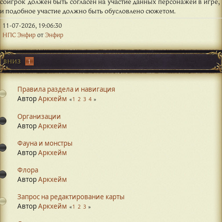
соигрок должен быть согласен на участие данных персонажей в игре,
и подобное участие должно быть обусловлено сюжетом.
11-07-2026, 19:06:30
НПС Энфир
от
Энфир
ВНИЗ
1
Правила раздела и навигация
Автор
Аркхейм
1
2
3
4
Организации
Автор
Аркхейм
Фауна и монстры
Автор
Аркхейм
Флора
Автор
Аркхейм
Запрос на редактирование карты
Автор
Аркхейм
1
2
3