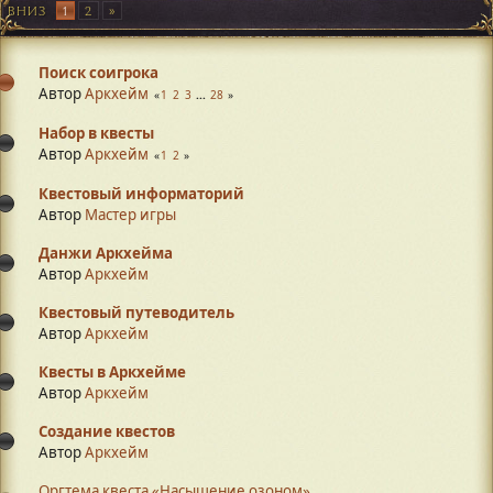
ВНИЗ
1
2
Поиск соигрока
Автор
Аркхейм
1
2
3
...
28
Набор в квесты
Автор
Аркхейм
1
2
Квестовый информаторий
Автор
Мастер игры
Данжи Аркхейма
Автор
Аркхейм
Квестовый путеводитель
Автор
Аркхейм
Квесты в Аркхейме
Автор
Аркхейм
Создание квестов
Автор
Аркхейм
Оргтема квеста «Насыщение озоном»