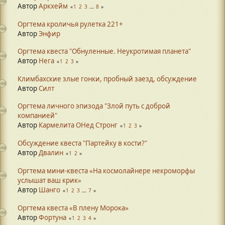
Автор
Аркхейм
1
2
3
...
8
Оргтема кроличья рулетка 221+
Автор
Энфир
Оргтема квеста "Обнуленные. Неукротимая планета"
Автор
Нега
1
2
3
Климбахские злые гонки, пробный заезд, обсуждение
Автор
Силт
Оргтема личного эпизода "Злой путь с доброй
компанией"
Автор
Кармелита ОНед Стронг
1
2
3
Обсуждение квеста "Партейку в кости?"
Автор
Двалин
1
2
Оргтема мини-квеста «На космолайнере некроморфы
услышат ваш крик»
Автор
Шанго
1
2
3
...
7
Оргтема квеста «В плену Морока»
Автор
Фортуна
1
2
3
4