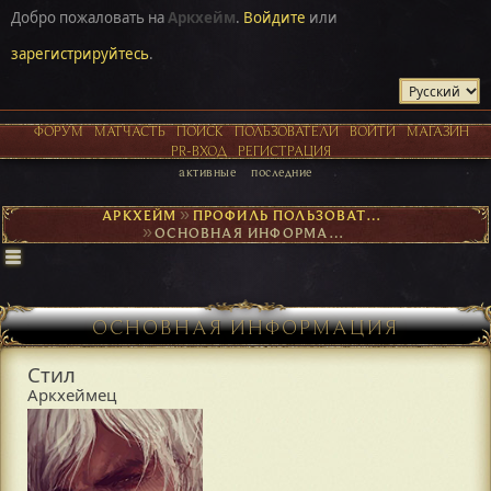
Добро пожаловать на
Аркхейм
.
Войдите
или
зарегистрируйтесь
.
ФОРУМ
МАТЧАСТЬ
ПОИСК
ПОЛЬЗОВАТЕЛИ
ВОЙТИ
МАГАЗИН
PR-ВХОД
РЕГИСТРАЦИЯ
активные
последние
АРКХЕЙМ
►
ПРОФИЛЬ ПОЛЬЗОВАТЕЛЯ СТИЛ
►
ОСНОВНАЯ ИНФОРМАЦИЯ
ОСНОВНАЯ ИНФОРМАЦИЯ
Стил
Аркхеймец