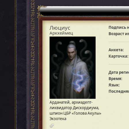
Люциус
Подпись н
Аркхеймец
Возраст и
Анкета:
Карточка:
Дата реги
Время:
Язык:
Последняя
Арданатей, архиадепт-
ликвидатор Дискордиума,
шпион ЦБР «Голова Акулы»
Экзотека