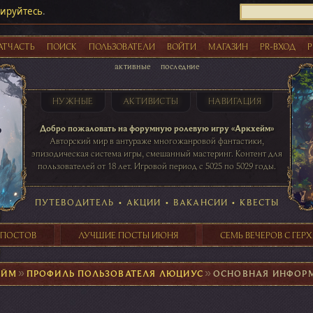
рируйтесь
.
АТЧАСТЬ
ПОИСК
ПОЛЬЗОВАТЕЛИ
ВОЙТИ
МАГАЗИН
PR-ВХОД
Р
активные
последние
НУЖНЫЕ
АКТИВИСТЫ
НАВИГАЦИЯ
Акции
Добро пожаловать на форумную ролевую игру «Аркхейм»
Авторский мир в антураже многожанровой фантастики,
эпизодическая система игры, смешанный мастеринг. Контент для
пользователей от 18 лет. Игровой период с 5025 по 5029 годы.
41 ПОСТОВ
31 ПОСТОВ
29 ПОСТОВ
24 ПОСТОВ
таблице игровой активности
ПУТЕВОДИТЕЛЬ
•
АКЦИИ
•
ВАКАНСИИ
•
КВЕСТЫ
 ПОСТОВ
ЛУЧШИЕ ПОСТЫ ИЮНЯ
СЕМЬ ВЕЧЕРОВ С ГЕР
ЕЙМ
►
ПРОФИЛЬ ПОЛЬЗОВАТЕЛЯ ЛЮЦИУС
►
ОСНОВНАЯ ИНФОР