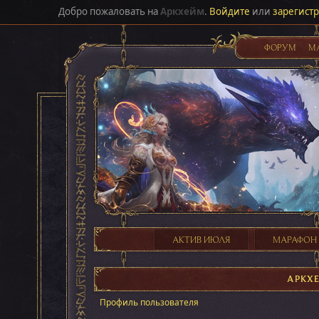
Добро пожаловать на
Аркхейм
.
Войдите
или
зарегист
ФОРУМ
М
АКТИВ ИЮЛЯ
МАРАФОН
АРКХ
Профиль пользователя