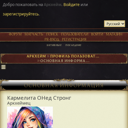
Добро пожаловать на
Аркхейм
.
Войдите
или
зарегистрируйтесь
.
ФОРУМ
МАТЧАСТЬ
ПОИСК
ПОЛЬЗОВАТЕЛИ
ВОЙТИ
МАГАЗИН
PR-ВХОД
РЕГИСТРАЦИЯ
активные
последние
АРКХЕЙМ
►
ПРОФИЛЬ ПОЛЬЗОВАТЕЛЯ КАРМЕЛИТА ОНЕД СТРОНГ
►
ОСНОВНАЯ ИНФОРМАЦИЯ
ОСНОВНАЯ ИНФОРМАЦИЯ
Кармелита ОНед Стронг
Аркхеймец