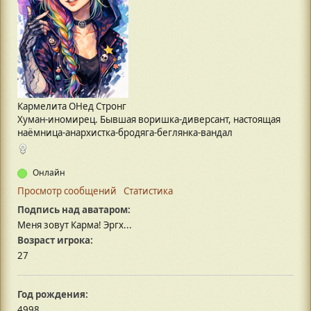
Кармелита ОНед Стронг
Хуман-иномирец. Бывшая воришка-диверсант, настоящая
наёмница-анархистка-бродяга-беглянка-вандал
Онлайн
Просмотр сообщений
Статистика
Подпись над аватаром:
Меня зовут Карма! Эргх...
Возраст игрока:
27
Год рождения:
4998