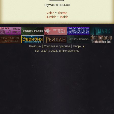
(думаю о постах)
Voice
~
Theme
Outside
~
Inside
|
|
Помощь
Условия и правила
Вверх ▲
,
SMF 2.1.4 © 2023
Simple Machines