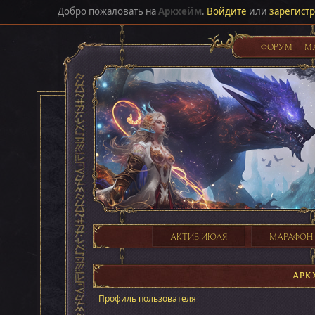
Добро пожаловать на
Аркхейм
.
Войдите
или
зарегист
ФОРУМ
М
АКТИВ ИЮЛЯ
МАРАФОН
АРК
Профиль пользователя