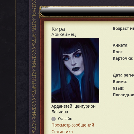
Кира
Возраст и
Аркхеймец
Анкета:
Блог:
Карточка:
Дата реги
Время:
Язык:
Последняя
Арданатей, центурион
Легиона
Офлайн
Просмотр сообщений
Статистика