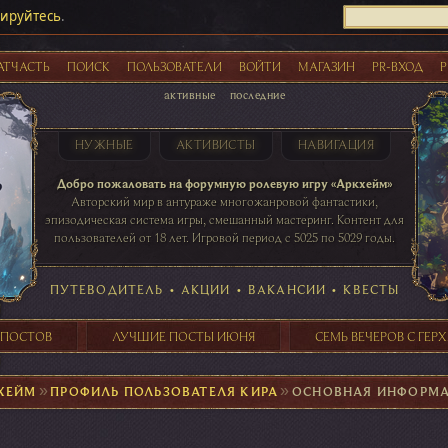
рируйтесь
.
АТЧАСТЬ
ПОИСК
ПОЛЬЗОВАТЕЛИ
ВОЙТИ
МАГАЗИН
PR-ВХОД
Р
активные
последние
НУЖНЫЕ
АКТИВИСТЫ
НАВИГАЦИЯ
Акции
Добро пожаловать на форумную ролевую игру «Аркхейм»
Авторский мир в антураже многожанровой фантастики,
эпизодическая система игры, смешанный мастеринг. Контент для
пользователей от 18 лет. Игровой период с 5025 по 5029 годы.
41 ПОСТОВ
31 ПОСТОВ
29 ПОСТОВ
24 ПОСТОВ
таблице игровой активности
ПУТЕВОДИТЕЛЬ
•
АКЦИИ
•
ВАКАНСИИ
•
КВЕСТЫ
 ПОСТОВ
ЛУЧШИЕ ПОСТЫ ИЮНЯ
СЕМЬ ВЕЧЕРОВ С ГЕР
ХЕЙМ
►
ПРОФИЛЬ ПОЛЬЗОВАТЕЛЯ КИРА
►
ОСНОВНАЯ ИНФОРМ