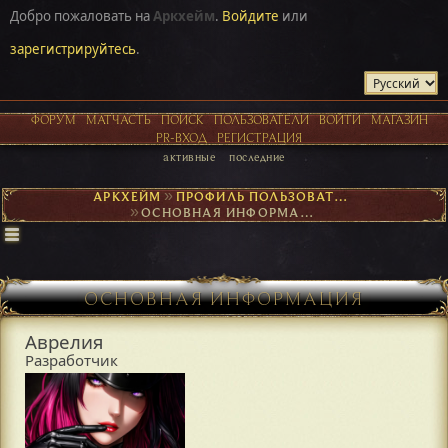
Добро пожаловать на
Аркхейм
.
Войдите
или
зарегистрируйтесь
.
ФОРУМ
МАТЧАСТЬ
ПОИСК
ПОЛЬЗОВАТЕЛИ
ВОЙТИ
МАГАЗИН
PR-ВХОД
РЕГИСТРАЦИЯ
активные
последние
АРКХЕЙМ
►
ПРОФИЛЬ ПОЛЬЗОВАТЕЛЯ АВРЕЛИЯ
►
ОСНОВНАЯ ИНФОРМАЦИЯ
ОСНОВНАЯ ИНФОРМАЦИЯ
Аврелия
Разработчик