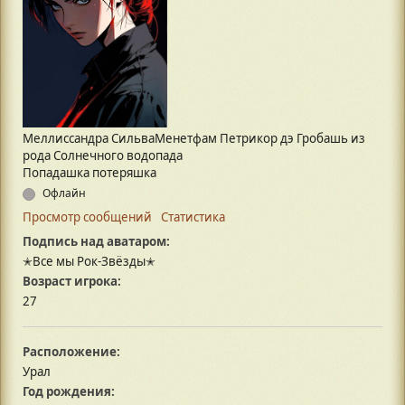
Меллиссандра СильваМенетфам Петрикор дэ Гробашь из
рода Солнечного водопада
Попадашка потеряшка
Офлайн
Просмотр сообщений
Статистика
Подпись над аватаром:
✭Все мы Рок-Звёзды✭
Возраст игрока:
27
Расположение:
Урал
Год рождения: