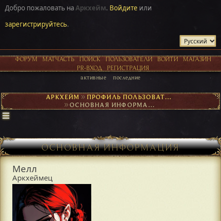
Добро пожаловать на
Аркхейм
.
Войдите
или
зарегистрируйтесь
.
ФОРУМ
МАТЧАСТЬ
ПОИСК
ПОЛЬЗОВАТЕЛИ
ВОЙТИ
МАГАЗИН
PR-ВХОД
РЕГИСТРАЦИЯ
активные
последние
АРКХЕЙМ
►
ПРОФИЛЬ ПОЛЬЗОВАТЕЛЯ МЕЛЛ
►
ОСНОВНАЯ ИНФОРМАЦИЯ
ОСНОВНАЯ ИНФОРМАЦИЯ
Мелл
Аркхеймец