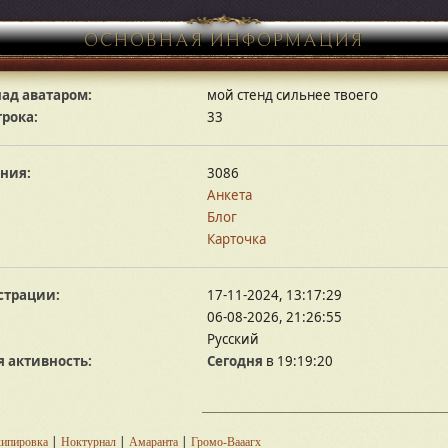
ОСНОВНАЯ ИНФОРМАЦИЯ
ад аватаром:
мой стенд сильнее твоего
грока:
33
ния:
3086
Анкета
Блог
Карточка
страции:
17-11-2024, 13:17:29
06-08-2026, 21:26:55
Русский
 активность:
Сегодня
в 19:19:20
|
|
|
ипировка
Ноктурнал
Амаранта
Громо-Вааагх