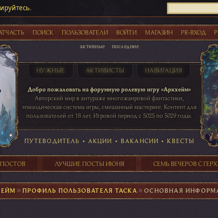
рируйтесь
.
АТЧАСТЬ
ПОИСК
ПОЛЬЗОВАТЕЛИ
ВОЙТИ
МАГАЗИН
PR-ВХОД
Р
активные
последние
НУЖНЫЕ
АКТИВИСТЫ
НАВИГАЦИЯ
Акции
Добро пожаловать на форумную ролевую игру «Аркхейм»
Авторский мир в антураже многожанровой фантастики,
эпизодическая система игры, смешанный мастеринг. Контент для
пользователей от 18 лет. Игровой период с 5025 по 5029 годы.
41 ПОСТОВ
31 ПОСТОВ
29 ПОСТОВ
24 ПОСТОВ
таблице игровой активности
ПУТЕВОДИТЕЛЬ
•
АКЦИИ
•
ВАКАНСИИ
•
КВЕСТЫ
 ПОСТОВ
ЛУЧШИЕ ПОСТЫ ИЮНЯ
СЕМЬ ВЕЧЕРОВ С ГЕР
ХЕЙМ
►
ПРОФИЛЬ ПОЛЬЗОВАТЕЛЯ ТАСКА
►
ОСНОВНАЯ ИНФОРМ