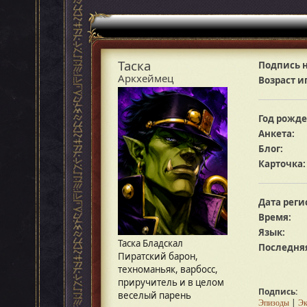
Таска
Подпись н
Аркхеймец
Возраст и
Год рожде
Анкета:
Блог:
Карточка:
Дата реги
Время:
Язык:
Таска Бладскал
Последняя
Пиратский барон,
техноманьяк, варбосс,
приручитель и в целом
Подпись:
веселый парень
|
Эпизоды
Эк