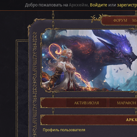
Добро пожаловать на
Аркхейм
.
Войдите
или
зарегист
ФОРУМ
М
АКТИВ ИЮЛЯ
МАРАФОН
АРК
Профиль пользователя