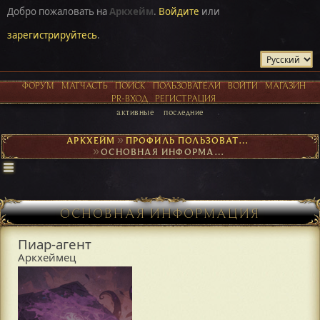
Добро пожаловать на
Аркхейм
.
Войдите
или
зарегистрируйтесь
.
ФОРУМ
МАТЧАСТЬ
ПОИСК
ПОЛЬЗОВАТЕЛИ
ВОЙТИ
МАГАЗИН
PR-ВХОД
РЕГИСТРАЦИЯ
активные
последние
АРКХЕЙМ
►
ПРОФИЛЬ ПОЛЬЗОВАТЕЛЯ ПИАР-АГЕНТ
►
ОСНОВНАЯ ИНФОРМАЦИЯ
ОСНОВНАЯ ИНФОРМАЦИЯ
Пиар-агент
Аркхеймец