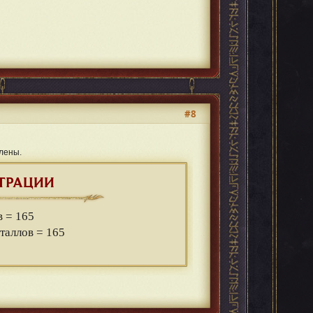
#8
лены.
ТРАЦИИ
в = 165
сталлов = 165