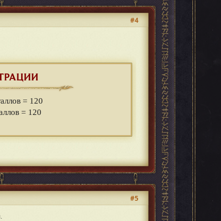
#4
ТРАЦИИ
таллов = 120
таллов = 120
#5
.