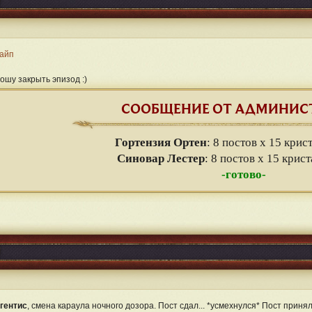
айп
ошу закрыть эпизод :)
СООБЩЕНИЕ ОТ АДМИНИС
Гортензия Ортен
: 8 постов х 15 крис
Синовар Лестер
: 8 постов х 15 крис
-готово-
гентис
, смена караула ночного дозора. Пост сдал... *усмехнулся* Пост принял