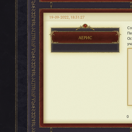
19-09-2022, 18:31:27
Со
Пе
АЕРИС
Ос
уч
0