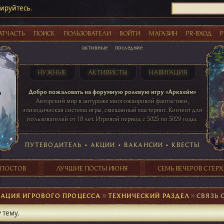
рируйтесь
.
АТЧАСТЬ
ПОИСК
ПОЛЬЗОВАТЕЛИ
ВОЙТИ
МАГАЗИН
PR-ВХОД
Р
активные
последние
НУЖНЫЕ
АКТИВИСТЫ
НАВИГАЦИЯ
Акции
Добро пожаловать на форумную ролевую игру «Аркхейм»
Авторский мир в антураже многожанровой фантастики,
эпизодическая система игры, смешанный мастеринг. Контент для
пользователей от 18 лет. Игровой период с 5025 по 5029 годы.
41 ПОСТОВ
31 ПОСТОВ
29 ПОСТОВ
24 ПОСТОВ
таблице игровой активности
ПУТЕВОДИТЕЛЬ
•
АКЦИИ
•
ВАКАНСИИ
•
КВЕСТЫ
 ПОСТОВ
ЛУЧШИЕ ПОСТЫ ИЮНЯ
СЕМЬ ВЕЧЕРОВ С ГЕР
ЗАЦИЯ ИГРОВОГО ПРОЦЕССА
►
ТЕХНИЧЕСКИЙ РАЗДЕЛ
►
СВЯЗЬ 
 тему.