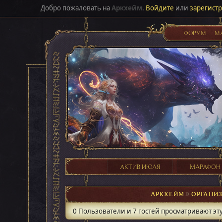
Добро пожаловать на
Аркхейм
.
Войдите
или
зарегист
ФОРУМ
М
АКТИВ ИЮЛЯ
МАРАФОН
АРКХЕЙМ
►
ОРГАНИ
0 Пользователи и 7 гостей просматривают эту