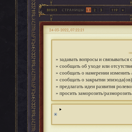
ВНИЗ
СТРАНИЦЫ
1
2
3
...
119
24-03-2022, 07:22:21
» задавать вопросы и связываться
» сообщать об уходе или отсутств
» сообщать о намерении изменить 
» сообщать о закрытии эпизода(ов)
» предлагать идеи развития ролев
» просить заморозить/разморозить 