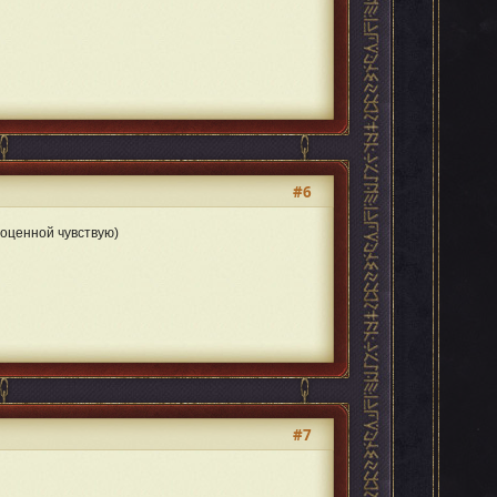
#6
ноценной чувствую)
#7