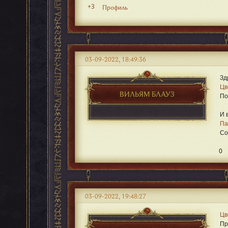
+3
Профиль
03-09-2022, 18:49:36
Зд
Цв
ВИЛЬЯМ БЛАУЗ
По
И 
Па
Со
0
03-09-2022, 19:48:27
Цв
Пр