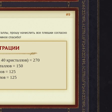
#9
таллы, прошу начислить все плюшки согласно
омное спасибо!
ТРАЦИИ
х 40 кристаллов) = 270
сталлов = 150
лов = 125
лов = 125