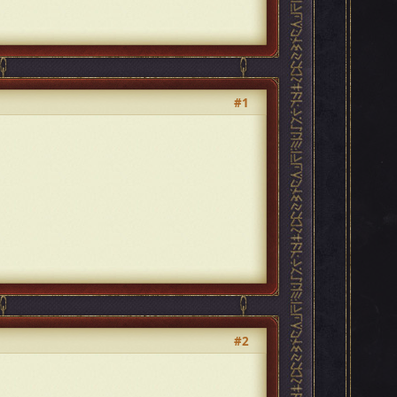
#1
#2