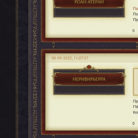
РОАН АТЕРАН
Па
По
Пр
0
08-09-2022, 11:07:57
НЕРИВИРЬЕРРА
Пр
ГМ
Ко
0