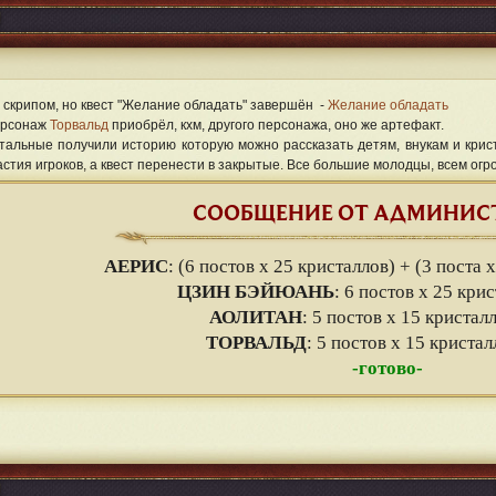
 скрипом, но квест "Желание обладать" завершён -
Желание обладать
рсонаж
Торвальд
приобрёл, кхм, другого персонажа, оно же артефакт.
тальные получили историю которую можно рассказать детям, внукам и крис
астия игроков, а квест перенести в закрытые. Все большие молодцы, всем огр
СООБЩЕНИЕ ОТ АДМИНИС
АЕРИС
: (6 постов х 25 кристаллов) + (3 поста 
ЦЗИН БЭЙЮАНЬ
: 6 постов х 25 кри
АОЛИТАН
: 5 постов х 15 кристал
ТОРВАЛЬД
: 5 постов х 15 кристал
-готово-