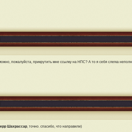
можно, пожалуйста, прикрутить мне ссылку на НПС? А то я себя слегка непол
ерр Шахрассар
, точно. спасибо, что направили)