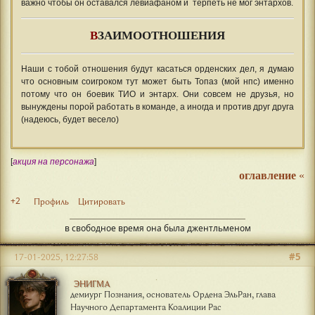
важно чтобы он оставался левиафаном и терпеть не мог энтархов.
В
ЗАИМООТНОШЕНИЯ
Наши с тобой отношения будут касаться орденских дел, я думаю
что основным соигроком тут может быть Топаз (мой нпс) именно
потому что он боевик ТИО и энтарх. Они совсем не друзья, но
вынуждены порой работать в команде, а иногда и против друг друга
(надеюсь, будет весело)
[
акция на персонажа
]
оглавление
«
+2
Профиль
Цитировать
в свободное время она была джентльменом
#5
17-01-2025, 12:27:58
ЭНИГМА
демиург Познания, основатель Ордена ЭльРан, глава
Научного Департамента Коалиции Рас