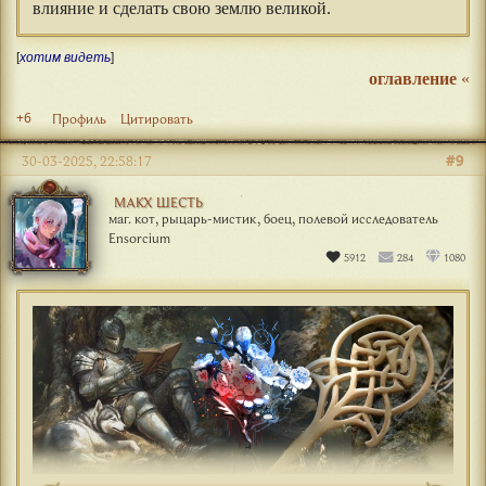
влияние и сделать свою землю великой.
[
хотим видеть
]
оглавление
«
+6
Профиль
Цитировать
#9
30-03-2025, 22:58:17
МАКХ ШЕСТЬ
маг. кот, рыцарь-мистик, боец, полевой исследователь
Ensorcium
5912
284
1080