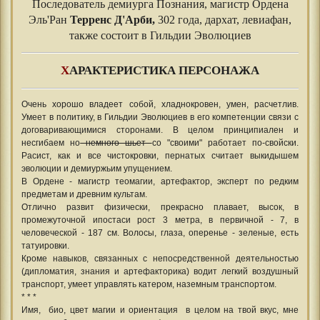
Последователь демиурга Познания, магистр Ордена
Эль'Ран
Терренс Д'Арби,
302 года, дархат, левиафан,
также состоит в Гильдии Эволюциев
Х
АРАКТЕРИСТИКА ПЕРСОНАЖА
Очень хорошо владеет собой, хладнокровен, умен, расчетлив.
Умеет в политику, в Гильдии Эволюциев в его компетенции связи с
договаривающимися сторонами. В целом принципиален и
несгибаем но
немного шьет
со "своими" работает по-свойски.
Расист, как и все чистокровки, пернатых считает выкидышем
эволюции и демиуржьим упущением.
В Ордене - магистр теомагии, артефактор, эксперт по редким
предметам и древним культам.
Отлично развит физически, прекрасно плавает, высок, в
промежуточной ипостаси рост 3 метра, в первичной - 7, в
человеческой - 187 см. Волосы, глаза, оперенье - зеленые, есть
татуировки.
Кроме навыков, связанных с непосредственной деятельностью
(дипломатия, знания и артефакторика) водит легкий воздушный
транспорт, умеет управлять катером, наземным транспортом.
* * *
Имя, био, цвет магии и ориентация в целом на твой вкус, мне