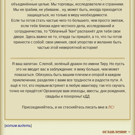
объединённые целью. Мы торговцы, исследователи и странники.
Мы не грабим, не убиваем... ну, может быть, иногда приходится
защищаться, но только в меру необходимости.
Если ты готов стать частью чего-то большего, чем просто экипаж,
если тебе близка идея честного дела, исследований и
сотрудничества, то "Облачный Ткач" распахнёт для тебя свои
двери. Здесь важно не то, откуда ты пришёл, а то, что ты готов
принести с собой: свои умения, своё упорство и желание быть
частью этой невероятной истории!
Я ваш капитан. Слепой, зелёный дракон по имени Тиру. Но пусть
это не вводит вас в заблуждение: я вижу больше, чем может
показаться. Обязуюсь быть вашим плечом и опорой в каждом
приключении, разделяя с вами все трудности и радости пути. А
ещё я тот, кто первым встрянет в любую авантюру, так что скучать
точно не придётся! Организую вам эпизоды, квесты, дни рождения,
свадьбы и похороны! хДД
Присоединяйтесь, и не стесняйтесь писать мне в
ЛС!
[
хотим видеть
]
оглавление
«