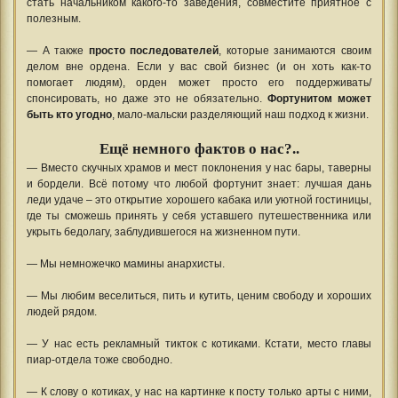
стать начальником какого-то заведения, совместите приятное с
полезным.
— А также
просто последователей
, которые занимаются своим
делом вне ордена. Если у вас свой бизнес (и он хоть как-то
помогает людям), орден может просто его поддерживать/
спонсировать, но даже это не обязательно.
Фортунитом может
быть кто угодно
, мало-мальски разделяющий наш подход к жизни.
Ещё немного фактов о нас?..
— Вместо скучных храмов и мест поклонения у нас бары, таверны
и бордели. Всё потому что любой фортунит знает: лучшая дань
леди удаче – это открытие хорошего кабака или уютной гостиницы,
где ты сможешь принять у себя уставшего путешественника или
укрыть бедолагу, заблудившегося на жизненном пути.
— Мы немножечко мамины анархисты.
— Мы любим веселиться, пить и кутить, ценим свободу и хороших
людей рядом.
— У нас есть рекламный тикток с котиками. Кстати, место главы
пиар-отдела тоже свободно.
— К слову о котиках, у нас на картинке к посту только арты с ними,