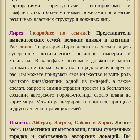
корпорациями, преступными группировками и
«мафией», так и более мирными сюжетами про агентов
различных властных структур и должных лиц.
Лирея
[
подробнее по ссылке
]:
Представители
императорских семей, великие князья и княгини
.
Раса
эонов
. Территория Лиреи делится на четырнадцать
суверенных политических регионов: империи и
халифаты. В халифатах значимые должности могут
занимать не только эоны, но и представители других
рас. Вы можете придумать себе княжество и взять роль
великого князя/княгини одной из империй, а также
сделать запрос к администрации проекта на бесплатное
создание авторского города-столицы своего клана на
карте мира. Можно регистрировать принцев, принцесс
и других членов правящих семей.
Планеты
Абберат, Элерим
,
Сабаот и Харот
. Любые
расы.
Наместники от метрополий, главы суверенных
городов и собственных авторских локаций.
Вы