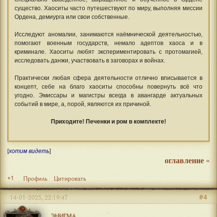
существо. Хаоситы часто путешествуют по миру, выполняя миссии
Ордена, демиурга или свои собственные.
Исследуют аномалии, занимаются наёмнической деятельностью,
помогают военным государств, немало адептов хаоса и в
криминале. Хаоситы любят экспериментировать с протомагией,
исследовать данжи, участвовать в заговорах и войнах.
Практически любая сфера деятельности отлично вписывается в
концепт, себе на благо хаоситы способны повернуть всё что
угодно. Эмиссары и магистры всегда в авангарде актуальных
событий в мире, а, порой, являются их причиной.
Приходите! Печенки и ром в комплекте!
[
хотим видеть
]
оглавление
«
+1
Профиль
Цитировать
#4
14-01-2025, 22:19:47
ЭНИГМА