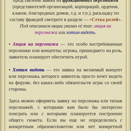
представлены заявки на
фракционных персонажей
(представителей организаций, корпораций, орденов,
кланов, благородных домов, т.д. и т.п.), раскладку по
составу фракций смотрите в разделе — «
Сетка ролей
».
Под описанием акции указан её тип:
акция на
персонажа
или
хотим видеть
.
•
Акция на персонажа
— это особо востребованные
персонажи или концепты; игрока, пришедшего на роль,
заявитель планирует обеспечить игрой.
•
Хотим видеть
— это заявка на желаемый концепт
или персонажа, которого заявитель просто хочет видеть
на форуме, без каких-либо обязательств игры со своей
стороны.
Здесь можно оформить заявку на персонажа или типаж
персонажей, с которыми вам было бы интересно
поиграть или с которыми планируется построение
общего сюжета. Если вы еще не определились с
конкретным образом/сюжетом или нет конкретной