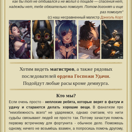
как бы тот не отбивался и не молил о пощаде — спасения нет,
надежды нет, тебе обязательно помогут. Потом догонят и еще
раз помогут"
(с) наш несравненный магистр
Дэниэль Корт
Хотим видеть
магистров
, а также рядовых
последователей
ордена Госпожи Удачи
.
Подойдут любые расы кроме демиурга.
Кто мы?
Если очень просто -
неплохие ребята, которые верят в фатум и
удачу и стараются делать хорошие вещи.
В фанатизм про
"неизбежность всего" не ударяемся, однако считаем, что нити
судьбы связывают людей не просто так. Потому зачастую помочь
первому встречному для фортунита - обычное дело. Поможешь
одному, ничего не возьмёшь взамен, а попросишь помочь другому,