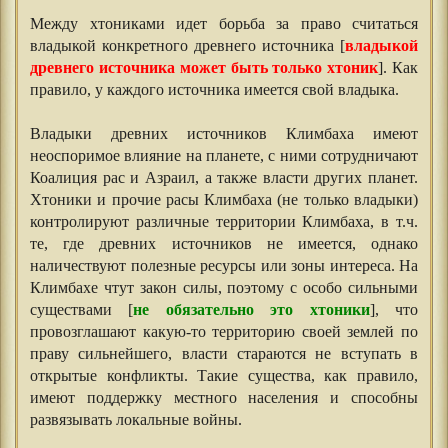
Между хтониками идет борьба за право считаться
владыкой конкретного древнего источника [
владыкой
древнего источника может быть только хтоник
]. Как
правило, у каждого источника имеется свой владыка.
Владыки древних источников Климбаха имеют
неоспоримое влияние на планете, с ними сотрудничают
Коалиция рас и Азраил, а также власти других планет.
Хтоники и прочие расы Климбаха (не только владыки)
контролируют различные территории Климбаха, в т.ч.
те, где древних источников не имеется, однако
наличествуют полезные ресурсы или зоны интереса. На
Климбахе чтут закон силы, поэтому с особо сильными
существами [
не обязательно это хтоники
], что
провозглашают какую-то территорию своей землей по
праву сильнейшего, власти стараются не вступать в
открытые конфликты. Такие существа, как правило,
имеют поддержку местного населения и способны
развязывать локальные войны.