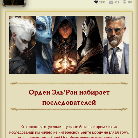
2296
405
195
Орден Эль'Ран набирает
последователей
Кто сказал что ученые - тусклые ботаны и кроме своих
исследований им ничего не интересно? Бейте морду не глядя тому,
кто заявляет подобное! Мы - бесстрашные авантюристы,