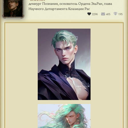
демиург Познания, основатель Ордена ЭльРан, глава
Научного Департамента Коалиции Рас
2296
405
195