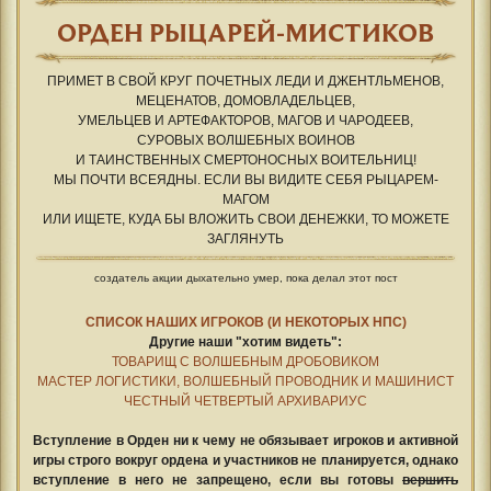
ОРДЕН РЫЦАРЕЙ-МИСТИКОВ
ПРИМЕТ В СВОЙ КРУГ ПОЧЕТНЫХ ЛЕДИ И ДЖЕНТЛЬМЕНОВ,
МЕЦЕНАТОВ, ДОМОВЛАДЕЛЬЦЕВ,
УМЕЛЬЦЕВ И АРТЕФАКТОРОВ, МАГОВ И ЧАРОДЕЕВ,
СУРОВЫХ ВОЛШЕБНЫХ ВОИНОВ
И ТАИНСТВЕННЫХ СМЕРТОНОСНЫХ ВОИТЕЛЬНИЦ!
МЫ ПОЧТИ ВСЕЯДНЫ. ЕСЛИ ВЫ ВИДИТЕ СЕБЯ РЫЦАРЕМ-
МАГОМ
ИЛИ ИЩЕТЕ, КУДА БЫ ВЛОЖИТЬ СВОИ ДЕНЕЖКИ, ТО МОЖЕТЕ
ЗАГЛЯНУТЬ
создатель акции дыхательно умер, пока делал этот пост
СПИСОК НАШИХ ИГРОКОВ (И НЕКОТОРЫХ НПС)
Другие наши "хотим видеть":
ТОВАРИЩ С ВОЛШЕБНЫМ ДРОБОВИКОМ
МАСТЕР ЛОГИСТИКИ, ВОЛШЕБНЫЙ ПРОВОДНИК И МАШИНИСТ
ЧЕСТНЫЙ ЧЕТВЕРТЫЙ АРХИВАРИУС
Вступление в Орден ни к чему не обязывает игроков и активной
игры строго вокруг ордена и участников не планируется, однако
вступление в него не запрещено, если вы готовы
вершить