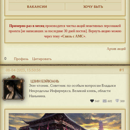
ВАКАНСИИ
ХОЧУ БЫТЬ
Примерно раз в месяц
производится чистка акций неактивных персонажей
проекта [не написавших за последние 30 дней постов]. Вернуть акцию можно
через тему «
Связь с АМС
».
Архив акций
0
Профиль
Цитировать
#1
08-04-2023, 15:50:56
ЦЗИН БЭЙЮАНЬ
Эон-хтоник. Советник по особым вопросам Владыки
Некроделлы Инфирмукса. Великий князь, области
Наньнина.
949
602
300