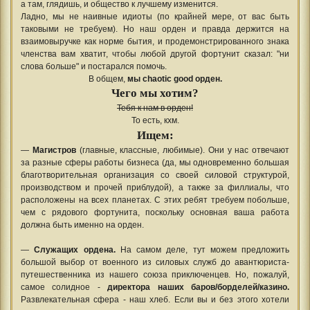
а там, глядишь, и общество к лучшему изменится.
Ладно, мы не наивные идиоты (по крайней мере, от вас быть
таковыми не требуем). Но наш орден и правда держится на
взаимовыручке как норме бытия, и продемонстрированного знака
членства вам хватит, чтобы любой другой фортунит сказал: "ни
слова больше" и постарался помочь.
В общем,
мы chaotic good орден.
Чего мы хотим?
Тебя к нам в орден!
То есть, кхм.
Ищем:
—
Магистров
(главные, классные, любимые). Они у нас отвечают
за разные сферы работы бизнеса (да, мы одновременно большая
благотворительная организация со своей силовой структурой,
производством и прочей приблудой), а также за филлиалы, что
расположены на всех планетах. С этих ребят требуем побольше,
чем с рядового фортунита, поскольку основная ваша работа
должна быть именно на орден.
—
Служащих ордена.
На самом деле, тут можем предложить
большой выбор от военного из силовых служб до авантюриста-
путешественника из нашего союза приключенцев. Но, пожалуй,
самое солидное -
директора наших баров/борделей/казино.
Развлекательная сфера - наш хлеб. Если вы и без этого хотели