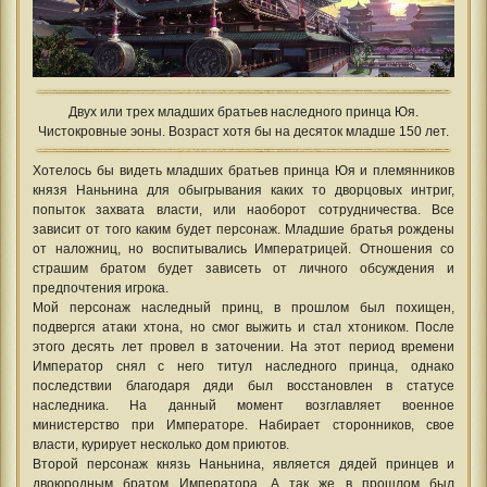
Двух или трех младших братьев наследного принца Юя.
Чистокровные эоны. Возраст хотя бы на десяток младше 150 лет.
Хотелось бы видеть младших братьев принца Юя и племянников
князя Наньнина для обыгрывания каких то дворцовых интриг,
попыток захвата власти, или наоборот сотрудничества. Все
зависит от того каким будет персонаж. Младшие братья рождены
от наложниц, но воспитывались Императрицей. Отношения со
страшим братом будет зависеть от личного обсуждения и
предпочтения игрока.
Мой персонаж наследный принц, в прошлом был похищен,
подвергся атаки хтона, но смог выжить и стал хтоником. После
этого десять лет провел в заточении. На этот период времени
Император снял с него титул наследного принца, однако
последствии благодаря дяди был восстановлен в статусе
наследника. На данный момент возглавляет военное
министерство при Императоре. Набирает сторонников, свое
власти, курирует несколько дом приютов.
Второй персонаж князь Наньнина, является дядей принцев и
двоюродным братом Императора. А так же в прошлом был