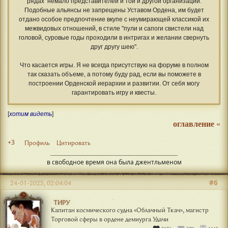
рядах немало представителей и той и другой организации.
Подобные альянсы не запрещены Уставом Ордена, им будет
отдано особое предпочтение вкупе с неумирающей классикой их
межвидовых отношений, в стиле "пули и сапоги свистели над
головой, суровые годы проходили в интригах и желании свернуть
друг другу шею".
Что касается игры. Я не всегда присутствую на форуме в полном
так сказать объеме, а потому буду рад, если вы поможете в
построении Орденской иерархии и развитии. От себя могу
гарантировать игру и квесты.
[
хотим видеть
]
оглавление
«
+3
Профиль
Цитировать
в свободное время она была джентльменом
#6
24-01-2025, 02:04:04
ТИРУ
Капитан космического судна «Облачный Ткач», магистр
Торговой сферы в ордене демиурга Удачи