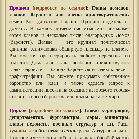
Процион
[
подробнее по ссылке
]:
Главы доменов,
кланов, баронств или члены аристократических
семей
. Раса
дархатов
. Планета Процион поделена на
доме́ны. В каждом домене насчитывается несколько
сотен кланов и несколько тысяч благородных Домов
(баронств). Домен — это крупная политическая
единица, занимающая обширную площадь на планете.
Вы можете зарегистрировать любого персонажа из
знатного Дома или клана, особенно приветствуются
главы баронств — бароны/баронессы и главы кланов –
графы/графини. Вы можете придумать собственное
баронство или клан, а также сделать запрос к
администрации проекта на создание авторского города-
столицы своего баронства или клана на карте мира.
Циркон
[
подробнее по ссылке
]:
Главы корпораций,
департаментов, бургомистры, мэры, министры,
главы ведомств, военных структур и т.п.
Расы:
хуманы
и любые немагические расы. Антураж игры на
Цирконе имеет черты киберпанка, как с борьбой между