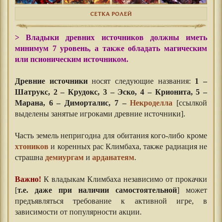
СЕТКА РОЛЕЙ
> Владыки древних источников должны иметь
минимум 7 уровень, а также обладать магическим
или псионическим источником.
Древние источники
носят следующие названия:
1 –
Шатрукс, 2 – Крудокс, 3 – Эско, 4 – Крионита, 5 –
Марана, 6 – Диморталис, 7 –
Некроделла
[ссылкой
выделены занятые игроками древние источники].
Часть земель непригодна для обитания кого-либо кроме
хтоников
и коренных рас Климбаха, также радиация не
страшна
демиургам
и
арданатеям
.
Важно!
К владыкам Климбаха независимо от прокачки
[
т.е. даже при наличии самостоятельной
] может
предъявляться требование к активной игре, в
зависимости от популярности акции.