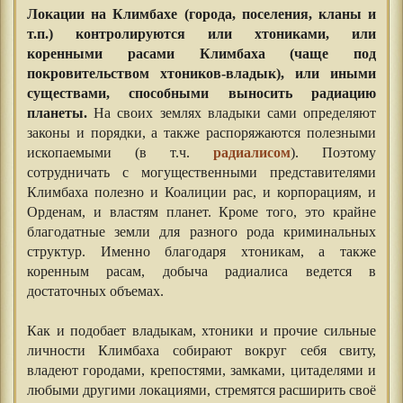
Локации на Климбахе (города, поселения, кланы и
т.п.) контролируются или хтониками, или
коренными расами Климбаха (чаще под
покровительством хтоников-владык), или иными
существами, способными выносить радиацию
планеты.
На своих землях владыки сами определяют
законы и порядки, а также распоряжаются полезными
ископаемыми (в т.ч.
радиалисом
). Поэтому
сотрудничать с могущественными представителями
Климбаха полезно и Коалиции рас, и корпорациям, и
Орденам, и властям планет. Кроме того, это крайне
благодатные земли для разного рода криминальных
структур. Именно благодаря хтоникам, а также
коренным расам, добыча радиалиса ведется в
достаточных объемах.
Как и подобает владыкам, хтоники и прочие сильные
личности Климбаха собирают вокруг себя свиту,
владеют городами, крепостями, замками, цитаделями и
любыми другими локациями, стремятся расширить своё