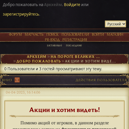
Добро пожаловать на
Аркхейм
.
Войдите
или
зарегистрируйтесь
.
ФОРУМ
МАТЧАСТЬ
ПОИСК
ПОЛЬЗОВАТЕЛИ
ВОЙТИ
МАГАЗИН
PR-ВХОД
РЕГИСТРАЦИЯ
активные
последние
АРКХЕЙМ
►
НА ПОРОГЕ ВЕЛИКИХ ОТКРЫТИЙ
►
ДОБРО ПОЖАЛОВАТЬ
►
АКЦИИ И ХОТИМ ВИДЕТЬ
0 Пользователи и 3 гостей просматривают эту тему.
ВНИЗ
1
ДЕЙСТВИЯ ПОЛЬЗОВАТЕЛЯ
04-04-2023, 16:14:06
Акции и хотим видеть!
Помимо акций от игроков, в данном разделе