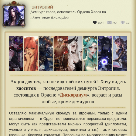
ЭНТРОПИЙ
Демиург хаоса, основатель Ордена Хаоса на
планетоиде Дискордия
4561
858
930
Акция для тех, кто не ищет лёгких путей! Хочу видеть
хаоситов
— последователей демиурга Энтропия,
состоящих в Ордене «
Дискордиум
», возраст и расы
любые, кроме демиургов
Оставляю максимальную свободу за игроками, только с одним
ограничением — в Орден не принимаются персонажи-предатели.
Могут быть как представители мирных профессий (дипломаты,
ученые и учителя, архивариусы, политики и т.п.), так и силовых
(военные, боевики, солдаты). Персонаж по мировоззрению может