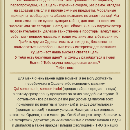
первопроходцы, наша цель - изучение сущего, без рамок, оглядки
на здравый смысл и и прочие скучные предметы. Моральные
принципы вообще для слабаков, познание не знает границ! Мы
охотимся на все существующие тайны, для нас нет понятия
"нельзя" или "не сегодня". Сегодня! Сейчас! В наших парусах ветер
любознательности, далёкие таинственные просторы влекут нас к
себе, мы - первооткрыватели, наше желание знать безгранично.
Грабить другие Ордена, искать и находить, бессовестно
пользоваться награбленным в своих интересах для познания
сущего - вот наша высокая светлая цель!
У тебя есть безумная идея? Ты хочешь разобраться в ткани
Бытия? Тебе скучна повседневная жизнь?
Тебе к нам!
Для меня очень важен один момент: я не могу допустить
перебежчика в Ордене, ибо исповедую максиму
Qui semel tradit, semper tradet
(предавший раз предаст всегда),
а потому сразу прошу прощения за отказ в подобном случае. В
остальном - все разнообразие рас (кроме демиургов всех
поколений по понятным причинам) и видов деятельности
(пригодятся все!) к вашим услугам. Нам нужны как рядовые
искатели Ордена, так и магистры. Особый акцент хочу обозначить
на энтархах и дархатах (на их антагонизме с самого начала Орден
и двигался) а также вражде Гильдии Эволюциев и ТИО (в наших