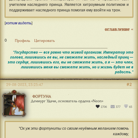
учителем наследнего принца. Является хитроумным политиком и
поддерживает наследного принца помогая ему взойти на трон.
[
хотим видеть
]
оглавление
«
0
Профиль
Цитировать
"Государство — все равно что живой организм. Император это
голова, лишившись ее вы, не сможете жить, наследный принц —
это сердце, лишившись его, вы не сможете жить, а я — это член,
лишившись меня вы сможете жить, но и жизнь будет не в
радость."
#2
29-08-2023, 23:25:47
ФОРТУНА
Демиург Удачи, основатель ордена «‎Neon»
2706
377
65
"Ох уж эти фортуниты со своим неуёмным желанием помочь
каждому,