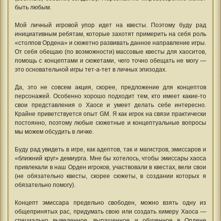
быть любым.
Мой личный игровой упор идет на квесты. Поэтому буду рад
инициативным ребятам, которые захотят примерить на себя роль
«столпов Ордена» и сюжетно развивать данное направление игры.
От себя обещаю (по возможности) массовые квесты для хаоситов,
помощь с концептами и сюжетами, чего точно обещать не могу —
это основательной игры тет-а-тет в личных эпизодах.
Да, это не совсем акция, скорее, предложение для концептов
персонажей. Особенно хорошо подходит тем, кто имеет какие-то
свои представления о Хаосе и умеет делать себе интересно.
Крайне приветствуется опыт GM. Я как игрок на связи практически
постоянно, поэтому любые сюжетные и концептуальные вопросы
мы можем обсудить в личке.
Буду рад увидеть в игре, как адептов, так и магистров, эмиссаров и
«ближний круг» демиурга. Мне бы хотелось, чтобы эмиссары хаоса
привлекали в наш Орден игроков, участвовали в квестах, вели свои
(не обязательно квесты, скорее сюжеты, в создании которых я
обязательно помогу).
Концепт эмиссара предельно свободен, можно взять одну из
общепринятых рас, придумать свою или создать химеру Хаоса —
специально выведенное, выращенное и обученное в Ордене