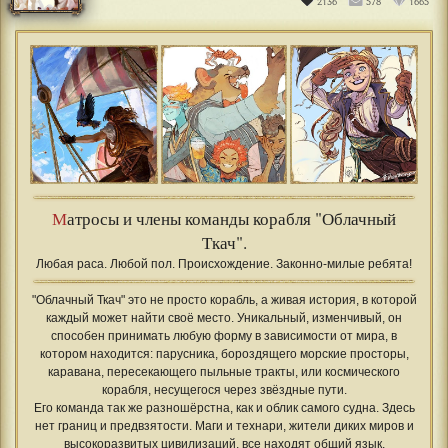
2136
578
1665
М
атросы и члены команды корабля "Облачный
Ткач".
Любая раса. Любой пол. Происхождение. Законно-милые ребята!
"Облачный Ткач" это не просто корабль, а живая история, в которой
каждый может найти своё место. Уникальный, изменчивый, он
способен принимать любую форму в зависимости от мира, в
котором находится: парусника, бороздящего морские просторы,
каравана, пересекающего пыльные тракты, или космического
корабля, несущегося через звёздные пути.
Его команда так же разношёрстна, как и облик самого судна. Здесь
нет границ и предвзятости. Маги и технари, жители диких миров и
высокоразвитых цивилизаций, все находят общий язык,