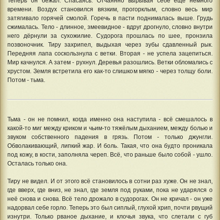
Теперь он бежал. Спасаясь. Отчаянно вырывая себе ещё немного
времени. Воздух становился вязким, прогорклым, словно весь мир
затягивало горячей смолой. Горечь в пасти поднималась выше. Грудь
сжималась. Тело - длинное, змеевидное - вдруг дрогнуло, словно внутри
него дёрнули за сухожилие. Судорога прошлась по шее, пронзила
позвоночник. Тиру захрипел, выдыхая через зубы сдавленный рык.
Передняя лапа соскользнула с ветки. Вторая - не успела зацепиться.
Мир качнулся. А затем - рухнул. Деревья разошлись. Ветки обломались с
хрустом. Земля встретила его как-то слишком мягко - через толщу боли.
Потом - тьма.
Тьма - он не помнил, когда именно она наступила - всё смешалось в
какой-то миг между криком и чьим-то тяжёлым дыханием, между болью и
звуком собственного падения в грязь. Потом - только джунгли.
Обволакивающий, липкий жар. И боль. Такая, что она будто проникала
под кожу, в кости, заполняла череп. Всё, что раньше было собой - ушло.
Осталась только она.
Тиру не видел. И от этого всё становилось в сотни раз хуже. Он не знал,
где вверх, где вниз, не знал, где земля под руками, пока не ударялся о
неё снова и снова. Всё тело дрожало в судорогах. Он не кричал - он уже
надорвал себе горло. Теперь это был сиплый, глухой хрип, почти рвущий
изнутри. Только рваное дыхание, и клочья звука, что слетали с губ