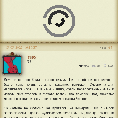
#1
15-05-2025, 16:19:57
4886
ТИРУ
???
2136
578
1665
Джунгли сегодня были странно тихими. Ни трелей, ни перекличек -
будто сама жизнь затаила дыхание, выжидая. Словно знала:
надвигается буря. Не в небе - внизу, среди переплетённых лиан и
исполинских стволов, в грохоте ветвей, что ломались под тяжестью
драконьего тела, и в хриплом, рваном дыхании беглеца.
Он больше не скользил, не прятался, не вымерял шаги с былой
осторожностью. Дракон
прорывался
. Через лианы, что цеплялись за
лапы, через ветви крон, что пытались сбить с ног, через боль, что