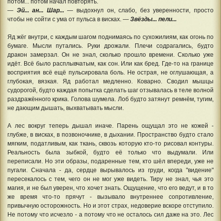
потом... потом начал повторять.
—
Эй... ан... Шар...
— выдохнул он, слабо, без уверенности, просто
чтобы не сойти с ума от пульса в висках. —
Звёзды... пели...
Яд жёг внутри, с каждым шагом поднимаясь по сухожилиям, как огонь по
бумаге. Мысли путались. Руки дрожали. Плечи содрагались, будто
дракон замерзал. Он не знал, сколько прошло времени. Сколько уже
идёт. Всё было расплывчатым, как сон. Или как бред. Где-то на границе
восприятия всё ещё пульсировала боль. Не острая, не оглушающая, а
глубокая, вязкая. Яд работал медленно. Коварно. Сводил мышцы
судорогой, будто каждая попытка сделать шаг отзывалась в теле волной
раздражённого крика. Голова шумела. Лоб будто затянут ремнём, тугим,
не дающим дышать, выхватывать мысли.
А лес вокруг теперь дышал иначе. Парень ощущал это не кожей -
глубже, в висках, в позвоночнике, в дыхании. Пространство будто стало
мягким, податливым, как ткань, сквозь которую кто-то рисовал контуры.
Реальность была зыбкой, будто её только что выдумали. Или
переписали. Но эти образы, подаренные тем, кто шёл впереди, уже не
пугали. Сначала - да, сердце вырывалось из груди, когда "видение"
пересекалось с тем, чего он не мог уже видеть. Тиру не знал, чья это
магия, и не был уверен, что хочет знать. Ощущение, что его ведут, и в то
же время что-то прячут - вызывало внутреннее сопротивление,
привычную осторожность. Но и этот страх, недоверие вскоре отступило.
Не потому что исчезло - а потому что не осталось сил даже на это. Лес