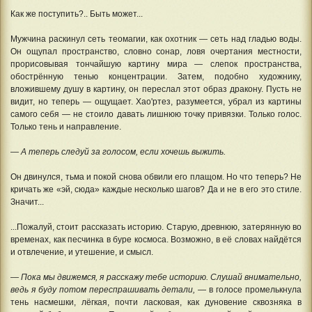
Как же поступить?.. Быть может...
Мужчина раскинул сеть теомагии, как охотник — сеть над гладью воды.
Он ощупал пространство, словно сонар, ловя очертания местности,
прорисовывая тончайшую картину мира — слепок пространства,
обострённую тенью концентрации. Затем, подобно художнику,
вложившему душу в картину, он переслал этот образ дракону. Пусть не
видит, но теперь — ощущает. Хао'ртез, разумеется, убрал из картины
самого себя — не стоило давать лишнюю точку привязки. Только голос.
Только тень и направление.
— А теперь следуй за голосом, если хочешь выжить.
Он двинулся, тьма и покой снова обвили его плащом. Но что теперь? Не
кричать же «эй, сюда» каждые несколько шагов? Да и не в его это стиле.
Значит...
...Пожалуй, стоит рассказать историю. Старую, древнюю, затерянную во
временах, как песчинка в буре космоса. Возможно, в её словах найдётся
и отвлечение, и утешение, и смысл.
— Пока мы движемся, я расскажу тебе историю. Слушай внимательно,
ведь я буду потом переспрашивать детали,
— в голосе промелькнула
тень насмешки, лёгкая, почти ласковая, как дуновение сквозняка в