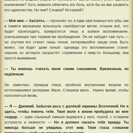
исключение? Хоть немного облегчить его боль, хотя бы на миг развеять
его одиночество. Но чем? Словом? Историей?
— Моё имя — Хао'ртез,
— произнёс он, и едва звук покинул его губы, как
в памяти мальчишки вспыхнула серебристая метка: отныне всё, что
будет происходить, превратится лишь в зыбкое воспоминание,
ускользающее при первом же пробуждении. Он не забудет сам путь —
но спутник его станет лишь тенью, затерявшейся среди снов. Быть
может, так будет даже лучше: однажды это воспоминание станет
зерном, из которого прорастёт стремление к чему-то большему, чем
просто выживание.
— Ты можешь считать меня своим союзником. Временным, но
надёжным.
Он замолчал, прикрыв глаза, пробегая внутренним взором по
истончившимся резервам. Мало. Слишком мало... Нужно время, чтобы
наполниться вновь.
— Я — Древний. Забытая раса с далёкой окраины Вселенной. Но я
здесь, чтобы помочь тебе. Твоя воля к жизни пробудила во мне
сердце,
— едва слышный смешок вырвался у него, глухой, с отзвуком
усталости и нежности. —
Но я должен сказать тебе правду. Ты
никогда больше не увидишь этот мир. Твои глаза слишком
повреждены, чтобы их можно было исцелить.