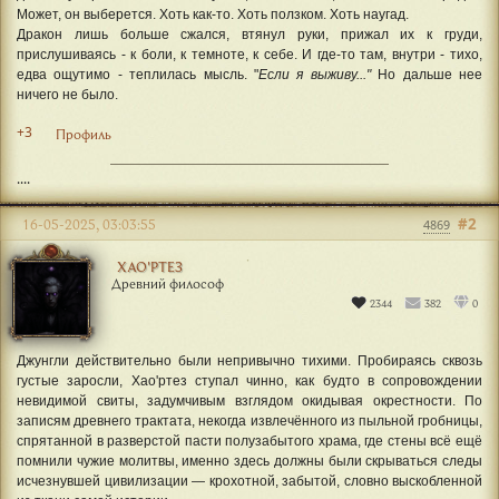
Может, он выберется. Хоть как-то. Хоть ползком. Хоть наугад.
Дракон лишь больше сжался, втянул руки, прижал их к груди,
прислушиваясь - к боли, к темноте, к себе. И где-то там, внутри - тихо,
едва ощутимо - теплилась мысль. "
Если я выживу..."
Но дальше нее
ничего не было.
+3
Профиль
....
#2
16-05-2025, 03:03:55
4869
ХАО'РТЕЗ
Древний философ
2344
382
0
Джунгли действительно были непривычно тихими. Пробираясь сквозь
густые заросли, Хао'ртез ступал чинно, как будто в сопровождении
невидимой свиты, задумчивым взглядом окидывая окрестности. По
записям древнего трактата, некогда извлечённого из пыльной гробницы,
спрятанной в разверстой пасти полузабытого храма, где стены всё ещё
помнили чужие молитвы, именно здесь должны были скрываться следы
исчезнувшей цивилизации — крохотной, забытой, словно выскобленной