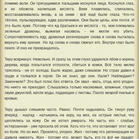
помимо воли. Он трясущимися пальцами коснулся лица. Коснулся глаз,
и их обожгла налипшая кислота. Веки плавились, слипались,
восстанавливались вновь, а за ними - всё ещё были глаза. Что-то
тёплое, пульсирующее, едва различимое. Они были целы, или почти. И
это было хуже. Потому что яд братьев и их кислота - то, чем плевались
зеленые драконы, выжигая насквозь - не могли его убить.
Сопротивляемость яду, драконья регенерация снова и снова пыталась
вернуть ему зрение. Но яд снова и снова сжигал его. Внутри глаз было
пекло. И оно не прекращалось.
Тиру вскрикнул. Невольно. И сразу за этим глухо ударился лбом о корень
дерева, когда попытался отползти, сбиться в комок. Всё тело мелко
тряслось - не от холода. Было жарко, даже слишком. Но страх давил в
груди и толкался в горле. Он не знал, где они. Ушли? Наблюдают?
Закончили? Это был голос без ответа. Он звал - мать, отца, кого угодно.
Но никто не приходил. Слышались только насекомые, влажные, глухие
звуки джунглей, капли воды, падающие с листвы. Пахло мокрой гнилью и
кровью.
Тиру дышал слишком часто. Рвано. Почти задыхаясь. Он тянул руку
вперёд - наугад - натыкаясь на кору, на мох, на острые листья, что
цеплялись за кожу. Он не хотел умирать. Но часть его - слабая,
истерзанная - уже просила об этом. Хоть что-то, что остановит этот круг
из боли. Но он жил. Проклято, упорно. Жил - потому что регенерация не
давала умереть. Жил - потому что, может быть, кто-то всё же придёт.