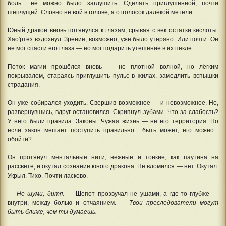
боль... её можно было заглушить. Сделать приглушённой, почти
шепчущей. Словно не вой в голове, а отголосок далёкой метели.
Юный дракон вновь потянулся к глазам, срывая с век остатки кислоты.
Хао'ртез вздохнул. Зрение, возможно, уже было утеряно. Или почти. Он
не мог спасти его глаза — но мог подарить утешение в их пекле.
Поток магии прошёлся вновь — не плотной волной, но лёгким
покрывалом, стараясь приглушить пульс в жилах, замедлить вспышки
страдания.
Он уже собирался уходить. Свершив возможное — и невозможное. Но,
развернувшись, вдруг остановился. Скрипнул зубами. Что за слабость?
У него были правила. Законы. Чужая жизнь — не его территория. Но
если закон мешает поступить правильно... быть может, его можно...
обойти?
Он протянул ментальные нити, нежные и тонкие, как паутина на
рассвете, и окутал сознание юного дракона. Не вломился — нет. Окутал.
Укрыл. Тихо. Почти ласково.
— Не шуми, дитя.
— Шепот прозвучал не ушами, а где-то глубже —
внутри, между болью и отчаянием. —
Твои преследователи могут
быть ближе, чем ты думаешь.