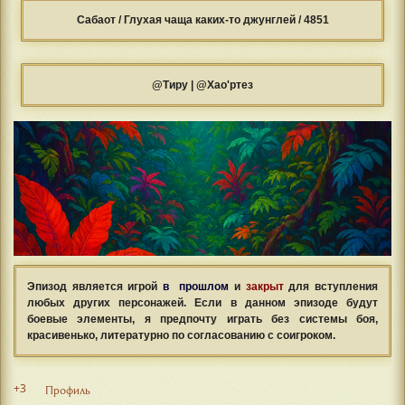
Сабаот / Глухая чаща каких-то джунглей / 4851
@Тиру | @Хао'ртез
Эпизод является игрой
в прошлом
и
закрыт
для вступления
любых других персонажей. Если в данном эпизоде будут
боевые элементы, я предпочту играть без системы боя,
красивенько, литературно по согласованию с соигроком.
+3
Профиль