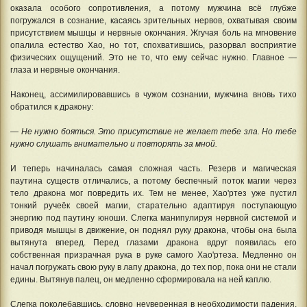
оказала особого сопротивления, а потому мужчина всё глубже
погружался в сознание, касаясь зрительных нервов, охватывая своим
присутствием мышцы и нервные окончания. Жгучая боль на мгновение
опалила естество Хао, но тот, спохватившись, разорвал восприятие
физических ощущений. Это не то, что ему сейчас нужно. Главное —
глаза и нервные окончания.
Наконец, ассимилировавшись в чужом сознании, мужчина вновь тихо
обратился к дракону:
— Не нужно бояться. Это присутствие не желает тебе зла. Но тебе
нужно слушать внимательно и повторять за мной.
И теперь начиналась самая сложная часть. Резерв и магическая
паутина существ отличались, а потому беспечный поток магии через
тело дракона мог повредить их. Тем не менее, Хао'ртез уже пустил
тонкий ручеёк своей магии, старательно адаптируя поступающую
энергию под паутину юноши. Слегка манипулируя нервной системой и
приводя мышцы в движение, он поднял руку дракона, чтобы она была
вытянута вперед. Перед глазами дракона вдруг появилась его
собственная призрачная рука в руке самого Хао'ртеза. Медленно он
начал погружать свою руку в лапу дракона, до тех пор, пока они не стали
едины. Вытянув палец, он медленно сформировала на ней каплю.
Слегка поколебавшись, словно неуверенная в необходимости падения,