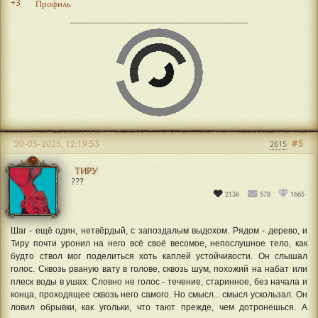
+3
Профиль
#5
20-05-2025, 12:19:53
2615
ТИРУ
???
2136
578
1665
Шаг - ещё один, нетвёрдый, с запоздалым выдохом. Рядом - дерево, и
Тиру почти уронил на него всё своё весомое, непослушное тело, как
будто ствол мог поделиться хоть каплей устойчивости. Он слышал
голос. Сквозь рваную вату в голове, сквозь шум, похожий на набат или
плеск воды в ушах. Словно не голос - течение, старинное, без начала и
конца, проходящее сквозь него самого. Но смысл... смысл ускользал. Он
ловил обрывки, как угольки, что тают прежде, чем дотронешься. А