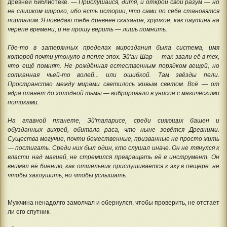
древней библиотеке. —
Прислушайся, дитя, и открой свой разум — но
не слишком широко, ибо есть истории, что сами по себе становятся
порталом. Я поведаю тебе древнее сказание, хрупкое, как паутина на
черепе времени, и не прошу верить — лишь помнить.
Где-то в затерянных пределах мироздания была система, имя
которой почти утонуло в пепле эпох. Эй'ан-Шар — так звали её в тех,
что ещё помнят. Не рождённая естественным порядком вещей, но
сотканная чьей-то волей... или ошибкой. Там звёзды пели.
Пространство между мирами светилось живым светом. Всё — от
ядра планет до холодной тьмы — вибрировало в унисон с магическими
потоками.
На главной планете, Эй'таларисе, среди сияющих башен и
обузданных вихрей, обитала раса, что ныне зовётся Древними.
Существа могучие, почти божественные, призванные не просто жить
— постигать. Среди них был один, кто слушал иначе. Он не тянулся к
власти над магией, не стремился превращать её в инструмент. Он
внимал её биению, как отшельник прислушивается к эху в пещере: не
чтобы заглушить, но чтобы услышать.
Мужчина ненадолго замолчал и обернулся, чтобы проверить, не отстает
ли его спутник.