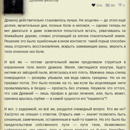
2344
382
0
Дракону действительно становилось лучше. Не исцелен — до этого ещё
долгие, мучительные дни, полные боли и непокоя, — однако теперь он
мог двигаться и даже осмелился попытаться встать, ухватившись за
ближайшее дерево, словно утопающий за клочок спасительной земли.
Решение это было ошибочным в ином контексте: такой порыв способен
лишь отсрочить восстановление, вскрыть заживающие раны, вернуть в
тело огненное эхо боли.
И всё же — потоки целительной магии продолжали струиться в
израненное тело юного дракона. Магия, светящаяся изнутри, будто
нитями из звёздной пыли, вплеталась в его плоть. Мужчина лишь слегка
поморщился — резервы убывали, как вода сквозь трещины. Но он не
прервал поток. Это было похоже на то, как если бы исцеляющие нити
проваливались в бездну — пропасть без отклика. Неужели это оттого,
что сам Древний — лишь профан в делах лечения, или, быть может,
причина крылась глубже — в самой сущности его "пациента"?
И вот, с задержкой, но всё же, раздался очевидный вопрос. Кто же он?
Хао'ртез не спешил с ответом. Открыть имя — значит позволить быть
узнанным, замеченным, оставленным в чьей-то памяти. Но это было бы
предательством собственного пути — пути тени, безмолвного
наблюдателя, что сквозь века и эпохи взирает на бытие Аркхейма.