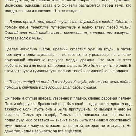
Возможно, однажды врата его Обители распахнутся перед теми, кто
жаждет знания и спасения... Но не сегодня.
— Я лишь проходимец, волей случая столкнувшийся с тобой. Однако я
помогу тебе пережить путешествие в новую главу твоей жизни.
Считай это моей слабостью и исключением, которое ты заслужил,
показав волю к жизни.
Сделав несколько шагов, Древний скрестил руки на груди, а затем
протянул вперёд щупальце — не грозно, не угрожающе, но с почти
призрачной мягкостью коснулся морды дракона. Это был не жест
любопытства и не попытка проявить власть. Это был знак. Ты не один. В
этом затянутом туманом пути, полном теней и сомнений, он не одинок.
— Теперь следуй за мной. Я выведу тебя туда, где ты сможешь найти
помощь и ступить в следующий этап своей судьбы.
Он первым ступил вперёд, уверенно и плавно, словно рассекая пелену.
Потом обернулся. Дракон всё ещё был слаб — едва стоял, дрожал под
тяжестью боли, пусть она и была приглушена. Но выбора у него не
осталось. Только путь вперёд. Только шаг в неизвестность, за тем, кто
подал руку. Ибо остаться — значит вновь быть пленником собственной
муки, лицом к лицу со страхом, с чернотой, которая не отступает. Но
даже так, нельзя забывать: он всё ещё слеп.