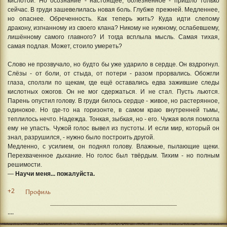
кислотой. Но осознание - настоящее, болезненное - пришло только
сейчас. В груди зашевелилась новая боль. Глубже прежней. Медленнее,
но опаснее. Обреченность. Как теперь жить? Куда идти слепому
дракону, изгнанному из своего клана? Никому не нужному, ослабевшему,
лишённому самого главного? И тогда всплыла мысль. Самая тихая,
самая подлая. Может, стоило умереть?
Слово не прозвучало, но будто бы уже ударило в сердце. Он вздрогнул.
Слёзы - от боли, от стыда, от потери - разом прорвались. Обожгли
глаза, сползли по щекам, где ещё оставались едва зажившие следы
кислотных ожогов. Он не мог сдержаться. И не стал. Пусть льются.
Парень опустил голову. В груди билось сердце - живое, но растерянное,
одинокое. Но где-то на горизонте, в самом краю внутренней тьмы,
теплилось нечто. Надежда. Тонкая, зыбкая, но - его. Чужая воля помогла
ему не упасть. Чужой голос вывел из пустоты. И если мир, который он
знал, разрушился, - нужно было построить другой.
Медленно, с усилием, он поднял голову. Влажные, пылающие щеки.
Перехваченное дыхание. Но голос был твёрдым. Тихим - но полным
решимости.
—
Научи меня... пожалуйста.
+2
Профиль
....