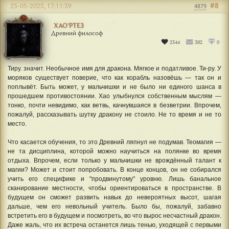
#8
25-05-2025, 17:11:39
4879
ХАО'РТЕЗ
Древний философ
2344
382
0
Тиру. значит. Необычное имя для дракона. Мягкое и податливое. Ти-ру. У
моряков существует поверие, что как корабль назовёшь — так он и
поплывёт. Быть может, у мальчишки и не было ни единого шанса в
прошедшем противостоянии. Хао улыбнулся собственным мыслям —
тонко, почти невидимо, как ветвь, качнувшаяся в безветрии. Впрочем,
пожалуй, рассказывать шутку дракону не стоило. Не то время и не то
место.
Что касается обучения, то это Древний ляпнул не подумав. Теомагия —
не та дисциплина, которой можно научиться на полянке во время
отдыха. Впрочем, если только у мальчишки не врождённый талант к
магии? Может и стоит попробовать. В конце концов, он не собирался
учить его специфике и "продвинутому" уровню. Лишь банальное
сканирование местности, чтобы ориентироваться в пространстве. В
будущем он сможет развить навык до невероятных высот, шагая
дальше, чем его невольный учитель. Было бы, пожалуй, забавно
встретить его в будущем и посмотреть, во что вырос несчастный дракон.
Даже жаль, что их встреча останется лишь тенью, уходящей с первыми