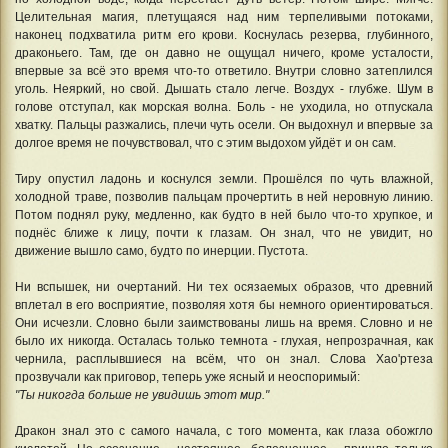
Целительная магия, плетущаяся над ним терпеливыми потоками,
наконец подхватила ритм его крови. Коснулась резерва, глубинного,
драконьего. Там, где он давно не ощущал ничего, кроме усталости,
впервые за всё это время что-то ответило. Внутри словно затеплился
уголь. Неяркий, но свой. Дышать стало легче. Воздух - глубже. Шум в
голове отступал, как морская волна. Боль - не уходила, но отпускала
хватку. Пальцы разжались, плечи чуть осели. Он выдохнул и впервые за
долгое время не почувствовал, что с этим выдохом уйдёт и он сам.
Тиру опустил ладонь и коснулся земли. Прошёлся по чуть влажной,
холодной траве, позволив пальцам прочертить в ней неровную линию.
Потом поднял руку, медленно, как будто в ней было что-то хрупкое, и
поднёс ближе к лицу, почти к глазам. Он знал, что не увидит, но
движение вышло само, будто по инерции. Пустота.
Ни вспышек, ни очертаний. Ни тех осязаемых образов, что древний
вплетал в его восприятие, позволяя хотя бы немного ориентироваться.
Они исчезли. Словно были заимствованы лишь на время. Словно и не
было их никогда. Осталась только темнота - глухая, непрозрачная, как
чернила, расплывшиеся на всём, что он знал. Слова Хао'ртеза
прозвучали как приговор, теперь уже ясный и неоспоримый:
"Ты никогда больше не увидишь этот мир."
Дракон знал это с самого начала, с того момента, как глаза обожгло