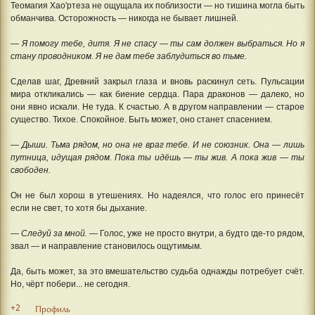
Теомагия Хао'ртеза не ощущала их поблизости — но тишина могла быть
обманчива. Осторожность — никогда не бывает лишней.
— Я помогу тебе, дитя. Я не спасу — ты сам должен выбраться. Но я
стану проводником. Я не дам тебе заблудиться во тьме.
Сделав шаг, Древний закрыл глаза и вновь раскинул сеть. Пульсации
мира откликались — как биение сердца. Пара драконов — далеко, но
они явно искали. Не туда. К счастью. А в другом направлении — старое
существо. Тихое. Спокойное. Быть может, оно станет спасением.
— Дыши. Тьма рядом, но она не враг тебе. И не союзник. Она — лишь
путница, идущая рядом. Пока ты идёшь — ты жив. А пока жив — ты
свободен.
Он не был хорош в утешениях. Но надеялся, что голос его принесёт
если не свет, то хотя бы дыхание.
— Следуй за мной.
— Голос, уже не просто внутри, а будто где-то рядом,
звал — и направление становилось ощутимым.
Да, быть может, за это вмешательство судьба однажды потребует счёт.
Но, чёрт побери... не сегодня.
+2
Профиль