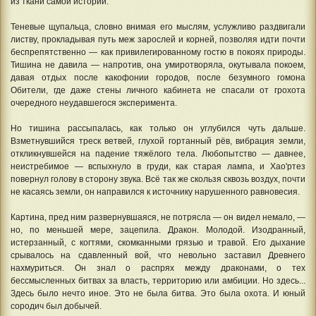
из ткани самой истории.
Теневые щупальца, словно внимая его мыслям, услужливо раздвигали
листву, прокладывая путь меж зарослей и корней, позволяя идти почти
беспрепятственно — как привилегированному гостю в покоях природы.
Тишина не давила — напротив, она умиротворяла, окутывала покоем,
давая отдых после какофонии городов, после безумного гомона
Обители, где даже стены личного кабинета не спасали от грохота
очередного неудавшегося эксперимента.
Но тишина рассыпалась, как только он углубился чуть дальше.
Взметнувшийся треск ветвей, глухой гортанный рёв, вибрация земли,
откликнувшейся на падение тяжёлого тела. Любопытство — давнее,
неистребимое — вспыхнуло в груди, как старая лампа, и Хао'ртез
повернул голову в сторону звука. Всё так же скользя сквозь воздух, почти
не касаясь земли, он направился к источнику нарушенного равновесия.
Картина, пред ним развернувшаяся, не потрясла — он видел немало, —
но, по меньшей мере, зацепила. Дракон. Молодой. Изодранный,
истерзанный, с когтями, скомканными грязью и травой. Его дыхание
срывалось на сдавленный вой, что невольно заставил Древнего
нахмуриться. Он знал о распрях между драконами, о тех
бессмысленных битвах за власть, территорию или амбиции. Но здесь...
Здесь было нечто иное. Это не была битва. Это была охота. И юный
сородич был добычей.