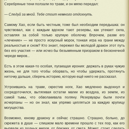
Серебряные тени ползали по траве, и он мягко передал:
— Следуй за мной. Тебе стоит немного отдохнуть.
Самому Хао, если быть честным, тоже был необходим передышка: он
чувствовал, как с каждым вдохом тают резервы, как утекает сила,
оставляя за собой только хрупкую оболочку. Впрочем, разве его
«лечение» — не просто искусный морок, тонкая игра на грани между
реальностью и сном? Кто знает, пережил бы молодой дракон этот путь
без его участия — или исчез бы безымянным призраком в бесконечной
череде миров...
Есть в этом какая-то особая, пугающая ирония: держать в руках чужую
жизнь, не для того чтобы оборвать, но чтобы удержать, протянуть
ниточку дальше, сберечь историю, которую ещё никто не рассказал.
Устроившись на траве, скрестив ноги, Хао медленно выдохнул и
сосредоточился, вытягивая остатки магии из воздуха, из земли, из
самой тьмы, что обволакивала поляну. Резервуары были почти
исчерпаны — но он знал, как упрямо цепляться за каждую крупицу
могущества.
Возможно, юному дракону и сейчас страшно. Страшно, больно, до
скрежета в душе — слишком мало времени прошло с тех пор, как его
вырвали из родных миров, от близких, от света. Может, стоит сделать