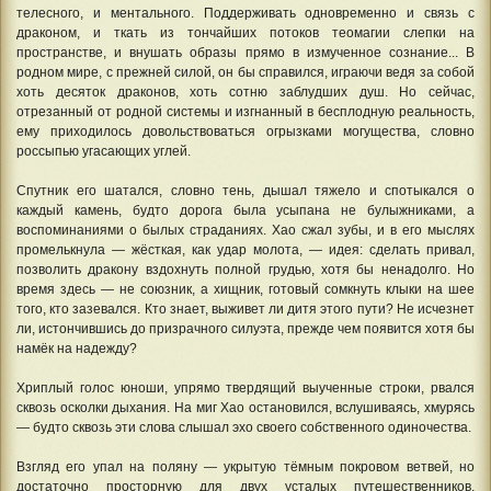
телесного, и ментального. Поддерживать одновременно и связь с
драконом, и ткать из тончайших потоков теомагии слепки на
пространстве, и внушать образы прямо в измученное сознание... В
родном мире, с прежней силой, он бы справился, играючи ведя за собой
хоть десяток драконов, хоть сотню заблудших душ. Но сейчас,
отрезанный от родной системы и изгнанный в бесплодную реальность,
ему приходилось довольствоваться огрызками могущества, словно
россыпью угасающих углей.
Спутник его шатался, словно тень, дышал тяжело и спотыкался о
каждый камень, будто дорога была усыпана не булыжниками, а
воспоминаниями о былых страданиях. Хао сжал зубы, и в его мыслях
промелькнула — жёсткая, как удар молота, — идея: сделать привал,
позволить дракону вздохнуть полной грудью, хотя бы ненадолго. Но
время здесь — не союзник, а хищник, готовый сомкнуть клыки на шее
того, кто зазевался. Кто знает, выживет ли дитя этого пути? Не исчезнет
ли, истончившись до призрачного силуэта, прежде чем появится хотя бы
намёк на надежду?
Хриплый голос юноши, упрямо твердящий выученные строки, рвался
сквозь осколки дыхания. На миг Хао остановился, вслушиваясь, хмурясь
— будто сквозь эти слова слышал эхо своего собственного одиночества.
Взгляд его упал на поляну — укрытую тёмным покровом ветвей, но
достаточно просторную для двух усталых путешественников.