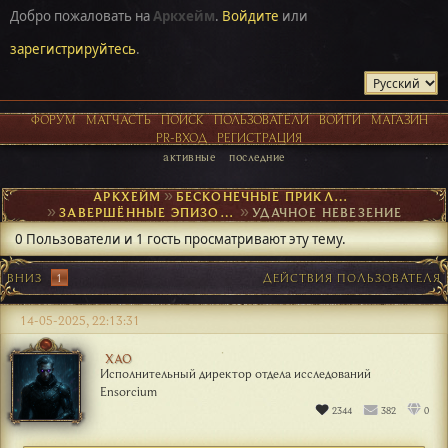
Добро пожаловать на
Аркхейм
.
Войдите
или
зарегистрируйтесь
.
ФОРУМ
МАТЧАСТЬ
ПОИСК
ПОЛЬЗОВАТЕЛИ
ВОЙТИ
МАГАЗИН
PR-ВХОД
РЕГИСТРАЦИЯ
активные
последние
АРКХЕЙМ
►
БЕСКОНЕЧНЫЕ ПРИКЛЮЧЕНИЯ
►
ЗАВЕРШЁННЫЕ ЭПИЗОДЫ
►
УДАЧНОЕ НЕВЕЗЕНИЕ
0 Пользователи и 1 гость просматривают эту тему.
ВНИЗ
1
ДЕЙСТВИЯ ПОЛЬЗОВАТЕЛЯ
14-05-2025, 22:13:31
ХАО
Исполнительный директор отдела исследований
Ensorcium
2344
382
0