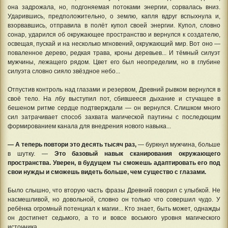
она задрожала, но, подгоняемая потоками энергии, сорвалась вниз.
Ударившись, предположительно, о землю, капля вдруг вспыхнула и,
взорвавшись, отправила в полёт купол своей энергии. Купол, словно
сонар, ударился об окружающее пространство и вернулся к создателю,
освещая, пускай и на несколько мгновений, окружающий мир. Вот оно —
поваленное дерево, редкая трава, кроны деревьев... И тёмный силуэт
мужчины, лежащего рядом. Цвет его был неопределим, но в глубине
силуэта словно сияло звёздное небо...
Отпустив контроль над глазами и резервом, Древний рывком вернулся в
своё тело. На лбу выступил пот, сбившееся дыхание и стучащее в
бешеном ритме сердце подтверждали — он вернулся. Слишком много
сил затрачивает способ захвата магической паутины с последющим
формированием канала для внедрения нового навыка...
— А теперь повтори это десять тысяч раз,
— буркнул мужчина, больше
в шутку. —
Это базовый навык сканирования окружающего
пространства. Уверен, в будущем ты сможешь адаптировать его под
свои нужды и сможешь видеть больше, чем существо с глазами.
Было слышно, что вторую часть фразы Древний говорил с улыбкой. Не
насмешливой, но довольной, словно он только что совершил чудо. У
ребёнка огромный потенциал к магии... Кто знает, быть может, однажды
он достигнет седьмого, а то и вовсе восьмого уровня магического
источника.