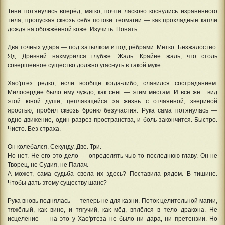
Тени потянулись вперёд, мягко, почти ласково коснулись израненного
тела, пропуская сквозь себя потоки теомагии — как прохладные капли
дождя на обожжённой коже. Изучить. Понять.
Два точных удара — под затылком и под рёбрами. Метко. Безжалостно.
Яд. Древний нахмурился глубже. Жаль. Крайне жаль, что столь
совершенное существо должно угаснуть в такой муке.
Хао'ртез редко, если вообще когда-либо, славился состраданием.
Милосердие было ему чуждо, как снег — этим местам. И всё же... вид
этой юной души, цепляющейся за жизнь с отчаянной, звериной
яростью, пробил сквозь броню безучастия. Рука сама потянулась —
одно движение, один разрез пространства, и боль закончится. Быстро.
Чисто. Без страха.
Он колебался. Секунду. Две. Три.
Но нет. Не его это дело — определять чью-то последнюю главу. Он не
Творец, не Судия, не Палач.
А может, сама судьба свела их здесь? Поставила рядом. В тишине.
Чтобы дать этому существу шанс?
Рука вновь поднялась — теперь не для казни. Поток целительной магии,
тяжёлый, как вино, и тягучий, как мёд, вплёлся в тело дракона. Не
исцеление — на это у Хао'ртеза не было ни дара, ни претензии. Но