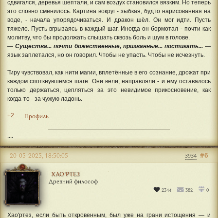
сдвигался, деревья шептали, и сам воздух становился вязким. Но теперь
это словно сменилось. Картина вокруг - зыбкая, будто нарисованная на
воде, - начала упорядочиваться. И дракон шёл. Он мог идти. Пусть
тяжело. Пусть вгрызаясь в каждый шаг. Иногда он бормотал - почти как
молитву, что бы продолжать слышать сквозь боль и шум в голове.
—
Существа... почти божественные, призванные... постигать...
—
язык заплетался, но он говорил. Чтобы не упасть. Чтобы не исчезнуть.
Тиру чувствовал, как нити магии, вплетённые в его сознание, дрожат при
каждом споткнувшемся шаге. Они вели, направляли - и ему оставалось
только держаться, цепляться за это невидимое прикосновение, как
когда-то - за чужую ладонь.
+2
Профиль
....
#6
20-05-2025, 18:50:05
3934
ХАО'РТЕЗ
Древний философ
2344
382
0
Хао'ртез, если быть откровенным, был уже на грани истощения — и