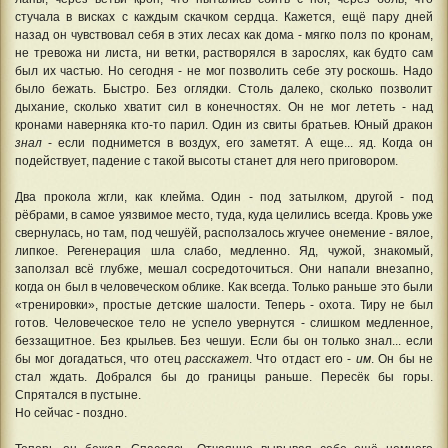
стучала в висках с каждым скачком сердца. Кажется, ещё пару дней
назад он чувствовал себя в этих лесах как дома - мягко полз по кронам,
не тревожа ни листа, ни ветки, растворялся в зарослях, как будто сам
был их частью. Но сегодня - не мог позволить себе эту роскошь. Надо
было бежать. Быстро. Без оглядки. Столь далеко, сколько позволит
дыхание, сколько хватит сил в конечностях. Он не мог лететь - над
кронами наверняка кто-то парил. Один из свиты братьев. Юный дракон
знал
- если поднимется в воздух, его заметят. А еще... яд. Когда он
подействует, падение с такой высоты станет для него приговором.
Два прокола жгли, как клейма. Один - под затылком, другой - под
рёбрами, в самое уязвимое место, туда, куда целились всегда. Кровь уже
свернулась, но там, под чешуёй, расползалось жгучее онемение - вялое,
липкое. Регенерация шла слабо, медленно. Яд, чужой, знакомый,
заползал всё глубже, мешал сосредоточиться. Они напали внезапно,
когда он был в человеческом облике. Как всегда. Только раньше это были
«тренировки», простые детские шалости. Теперь - охота. Тиру не был
готов. Человеческое тело не успело увернутся - слишком медленное,
беззащитное. Без крыльев. Без чешуи. Если бы он только знал... если
бы мог догадаться, что отец
расскажет
. Что отдаст его -
им
. Он бы не
стал ждать. Добрался бы до границы раньше. Пересёк бы горы.
Спрятался в пустыне.
Но сейчас - поздно.