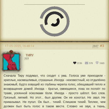
#3
17-05-2025, 16:48:14
2847
ТИРУ
???
2136
578
1665
Сначала Тиру подумал, что сходит с ума. Голоса уже приходили -
хриплые, насмешливые, страшные. Иногда - неизвестный, но отдалённо
знакомый, будто зовущий из глубины черепа голос, обещавший тепло и
возвращение домой. Иногда - братья, смеющиеся, пока он ползёт по
траве, усеянной осколками боли. Иногда - просто шёпот. Без слов.
Грязный, липкий. Но этот... был другим. Он не хохотал. Не звал. Не
приказывал. Не пугал. Он был... тихий. Слишком тихий. Теплее, чем
должен был быть голос в таком месте. Словно не звук, а ткань,