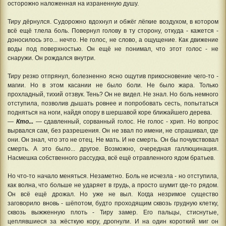
осторожно наложенная на израненную душу.
Тиру дёрнулся. Судорожно вдохнул и обжёг лёгкие воздухом, в котором
всё ещё тлела боль. Повернул голову в ту сторону, откуда - кажется -
доносилось это... нечто. Не голос, не слово, а ощущение. Как движение
воды под поверхностью. Он ещё не понимал, что этот голос - не
снаружи. Он рождался внутри.
Тиру резко отпрянул, болезненно ясно ощутив прикосновение чего-то -
магии. Но в этом касании не было боли. Не было жара. Только
прохладный, тихий отзвук. Тень? Он не видел. Не знал. Но боль немного
отступила, позволив дышать ровнее и попробовать сесть, попытаться
подняться на ноги, найдя опору в шершавой коре ближайшего дерева.
—
Кто...
— сдавленный, сорванный голос. Не голос - хрип. Но вопрос
вырвался сам, без разрешения. Он не звал по имени, не спрашивал, где
они. Он знал, что это не отец. Не мать. И не смерть. Он бы почувствовал
смерть. А это было... другое. Возможно, очередная галлюцинация.
Насмешка собственного рассудка, всё ещё отравленного ядом братьев.
Но что-то начало меняться. Незаметно. Боль не исчезла - но отступила,
как волна, что больше не ударяет в грудь, а просто шумит где-то рядом.
Он всё ещё дрожал. Но уже не выл. Когда незримое существо
заговорило вновь - шёпотом, будто проходящим сквозь грудную клетку,
сквозь выжженную плоть - Тиру замер. Его пальцы, стиснутые,
цеплявшиеся за жёсткую кору, дрогнули. И на один короткий миг он