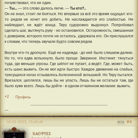
почувствовал, что не один.
—
Ты...
— это слово далось легче. —
Ты кто?..
Он не знал, стоит ли бояться. Но впервые за всё это время ощущал: кто-
то рядом не хочет его добить. Не наслаждается его слабостью. Не
наблюдает, не ждёт конца. Тиру судорожно выдохнул. Попробовал
сделать шаг, вытянуть руку - но остановился. Осторожность, смешанная
с доверием, которого почти не осталось, удержала его. Он прислушался
к словам, что теперь звучали будто совсем рядом.
Внутри что-то дрогнуло. Ещё не надежда - до неё было слишком далеко.
Но то, что едва вспыхнуло, было проще. Звериное. Инстинкт: тянуться
туда, где меньше угрозы. Где шёпот не пугает, а ведёт. Где, может быть,
есть шанс выжить. Он не мог идти быстро. Каждое движение на слабых,
трясущихся ногах отзывалось болезненной вспышкой. Но Тиру пытался.
Врезался, цеплялся, лишь бы не упасть. Лишь бы не остаться там, где
было хуже всего. Лишь бы дойти - в одном отчаянном желании: выжить.
+2
Профиль
....
#4
18-05-2025, 15:40:49
4656
ХАО'РТЕЗ
Древний философ