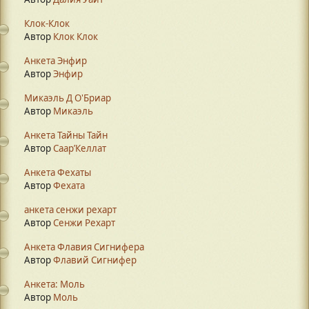
Клок-Клок
Автор
Клок Клок
Анкета Энфир
Автор
Энфир
Микаэль Д О'Бриар
Автор
Микаэль
Анкета Тайны Тайн
Автор
Саар’Келлат
Анкета Фехаты
Автор
Фехата
анкета сенжи рехарт
Автор
Сенжи Рехарт
Анкета Флавия Сигнифера
Автор
Флавий Сигнифер
Анкета: Моль
Автор
Моль