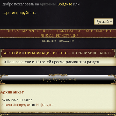
Добро пожаловать на
Аркхейм
.
Войдите
или
зарегистрируйтесь
.
ФОРУМ
МАТЧАСТЬ
ПОИСК
ПОЛЬЗОВАТЕЛИ
ВОЙТИ
МАГАЗИН
PR-ВХОД
РЕГИСТРАЦИЯ
активные
последние
АРКХЕЙМ
►
ОРГАНИЗАЦИЯ ИГРОВОГО ПРОЦЕССА
►
ХРАНИЛИЩЕ АНКЕТ
0 Пользователи и 12 гостей просматривают этот раздел.
ПОДРАЗДЕЛЫ
Архив анкет
23-05-2026, 11:00:36
Анкета Инфирмукса
от
Инфирмукс