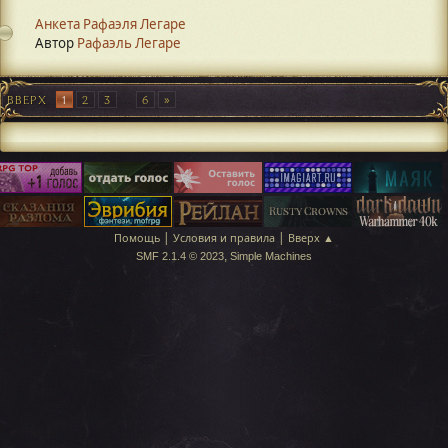
Анкета Рафаэля Легаре
Автор
Рафаэль Легаре
ВВЕРХ
1
2
3
...
6
|
|
Помощь
Условия и правила
Вверх ▲
,
SMF 2.1.4 © 2023
Simple Machines