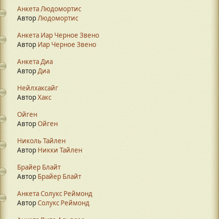
Анкета Людомортис
Автор
Людомортис
Анкета Иар Черное Звено
Автор
Иар Черное Звено
Анкета Диа
Автор
Диа
Нейлхаксайг
Автор
Хакс
Ойген
Автор
Ойген
Николь Тайлен
Автор
Никки Тайлен
Брайер Блайт
Автор
Брайер Блайт
Анкета Солукс Реймонд
Автор
Солукс Реймонд