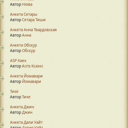
Автор
Нюва
Анкета Сетары
Автор
Сетара Тиши
Анкета Анна Твардовская
Автор
Анна
Анкета Обскур
Автор
Обскур
ASP Xaex
Автор
Аспэ Ксаэкс
Анкета Йомавари
Автор
Йомавари
Тихе
Автор
Тихе
Анкета Джин
Автор
Джин
Анкета Дали Уайт
Автор
Далия Уайт