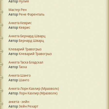
Автор
Нулия
Мастер Рен
Автор
Рене Фаренталь
Анкета Кеврис
Автор
Кеврис
Анкета Бернард Шварц
Автор
Бернард Шварц
Клеварий Травогрыз
Автор
Клеварий Травогрыз
Анкета Таска Бладскал
Автор
Таска
Анкета Шанго
Автор
Шанго
Анкета Лорн Каэлир (Мразволк)
Автор
Лорн Каэлир (Мразволк)
анкета - зейн
Автор
Зейн Рехарт