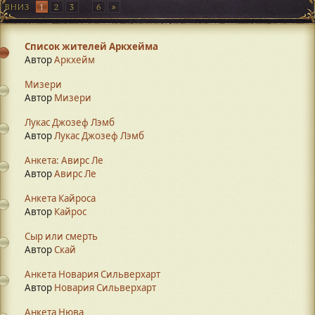
ВНИЗ
1
2
3
...
6
Список жителей Аркхейма
Автор
Аркхейм
Мизери
Автор
Mизери
Лукас Джозеф Лэмб
Автор
Лукас Джозеф Лэмб
Анкета: Авирс Ле
Автор
Авирс Ле
Анкета Кайроса
Автор
Кайрос
Сыр или смерть
Автор
Скай
Анкета Новария Сильверхарт
Автор
Новария Сильверхарт
Анкета Нюва