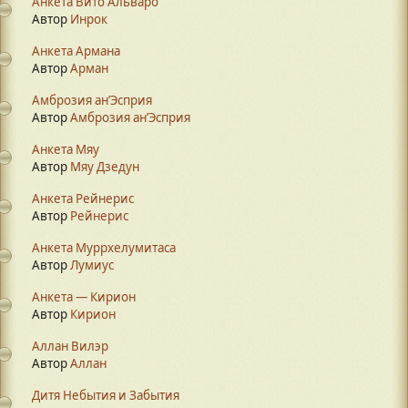
Анкета Вито Альваро
Автор
Инрок
Анкета Армана
Автор
Арман
Амброзия ан’Эсприя
Автор
Амброзия ан’Эсприя
Анкета Мяу
Автор
Мяу Дзедун
Анкета Рейнерис
Автор
Рейнерис
Анкета Муррхелумитаса
Автор
Лумиус
Анкета — Кирион
Автор
Кирион
Аллан Вилэр
Автор
Аллан
Дитя Небытия и Забытия