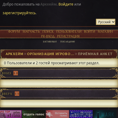
Добро пожаловать на
Аркхейм
.
Войдите
или
зарегистрируйтесь
.
ФОРУМ
МАТЧАСТЬ
ПОИСК
ПОЛЬЗОВАТЕЛИ
ВОЙТИ
МАГАЗИН
PR-ВХОД
РЕГИСТРАЦИЯ
активные
последние
АРКХЕЙМ
►
ОРГАНИЗАЦИЯ ИГРОВОГО ПРОЦЕССА
►
ПРИЁМНАЯ АНКЕТ
0 Пользователи и 2 гостей просматривают этот раздел.
ВНИЗ
1
ВВЕРХ
1