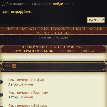
Добро пожаловать на
Аркхейм
.
Войдите
или
зарегистрируйтесь
.
ФОРУМ
МАТЧАСТЬ
ПОИСК
ПОЛЬЗОВАТЕЛИ
ВОЙТИ
МАГАЗИН
PR-ВХОД
РЕГИСТРАЦИЯ
активные
последние
АРКХЕЙМ
►
ПО ТУ СТОРОНУ ВСЕЛЕННОЙ
►
ИМПЕРАТИВЫ И КОНКУРСЫ
►
СЕМЬ ВЕЧЕРОВ С…
ВНИЗ
1
Семь вечеров с Энфир
Автор
Шейлина
Семь вечеров с Теренсом
Автор
Шейлина
Семь вечеров с Зефирис