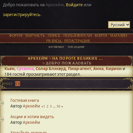
Добро пожаловать на
Аркхейм
.
Войдите
или
зарегистрируйтесь
.
ФОРУМ
МАТЧАСТЬ
ПОИСК
ПОЛЬЗОВАТЕЛИ
ВОЙТИ
МАГАЗИН
PR-ВХОД
РЕГИСТРАЦИЯ
активные
последние
АРКХЕЙМ
►
НА ПОРОГЕ ВЕЛИКИХ ОТКРЫТИЙ
►
ДОБРО ПОЖАЛОВАТЬ
Кьен
,
Сусанна
,
Солар Блэквуд
,
Пиар-агент
,
Анна
,
Кирион
и
184 гостей просматривают этот раздел.
ВНИЗ
1
Гостевая книга
Автор
Аркхейм
1
2
3
...
50
Акции и хотим видеть
Автор
Аркхейм
Хочу быть нужным