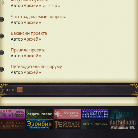
Автор
Аркхейм
1
2
3
4
Часто задаваемые вопросы
Автор
Аркхейм
Вакансии проекта
Автор
Аркхейм
Правила проекта
Автор
Аркхейм
Путеводитель по форуму
Автор
Аркхейм
ВВЕРХ
1