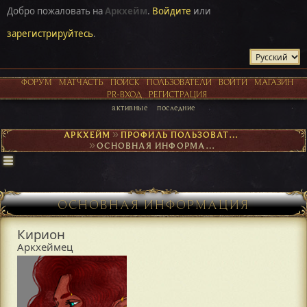
Добро пожаловать на
Аркхейм
.
Войдите
или
зарегистрируйтесь
.
ФОРУМ
МАТЧАСТЬ
ПОИСК
ПОЛЬЗОВАТЕЛИ
ВОЙТИ
МАГАЗИН
PR-ВХОД
РЕГИСТРАЦИЯ
активные
последние
АРКХЕЙМ
►
ПРОФИЛЬ ПОЛЬЗОВАТЕЛЯ КИРИОН
►
ОСНОВНАЯ ИНФОРМАЦИЯ
ОСНОВНАЯ ИНФОРМАЦИЯ
Кирион
Аркхеймец