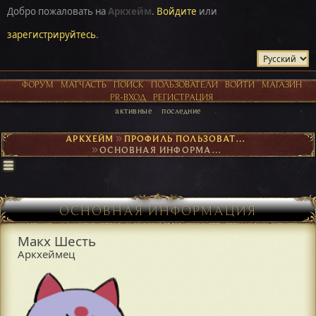
Добро пожаловать на
Аркхейм
.
Войдите
или
зарегистрируйтесь
.
ФОРУМ
МАТЧАСТЬ
ПОИСК
ПОЛЬЗОВАТЕЛИ
ВОЙТИ
МАГАЗИН
PR-ВХОД
РЕГИСТРАЦИЯ
активные
последние
АРКХЕЙМ
►
ПРОФИЛЬ ПОЛЬЗОВАТЕЛЯ МАКХ ШЕСТЬ
►
ОСНОВНАЯ ИНФОРМАЦИЯ
ОСНОВНАЯ ИНФОРМАЦИЯ
Макх Шесть
Аркхеймец